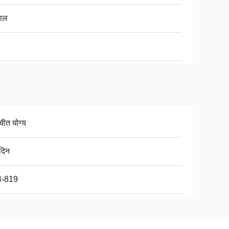
ाल
चीत योग्य
दिन
4-819