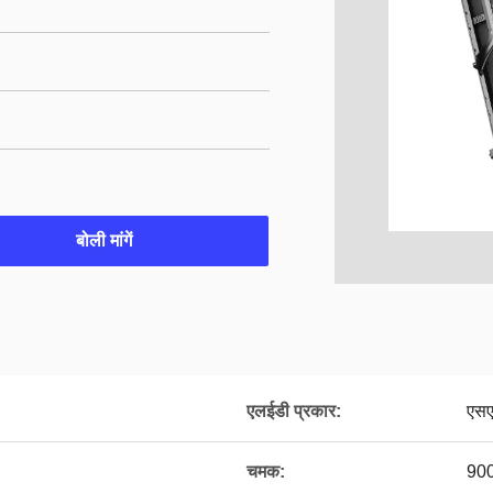
बोली मांगें
एलईडी प्रकार:
एस
चमक:
900