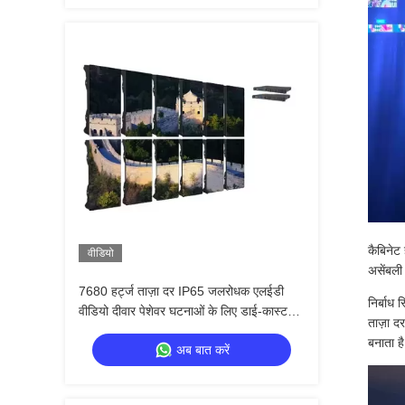
कैबिनेट
वीडियो
असेंबली
7680 हर्ट्ज ताज़ा दर IP65 जलरोधक एलईडी
निर्बाध 
वीडियो दीवार पेशेवर घटनाओं के लिए डाई-कास्ट
ताज़ा द
एल्यूमीनियम कैबिनेट के साथ
बनाता ह
अब बात करें