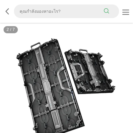
2
/
7