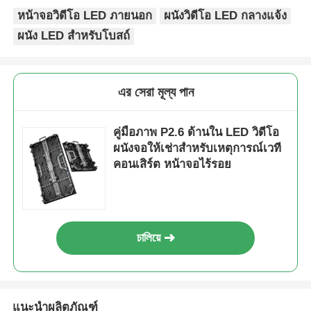
หน้าจอวิดีโอ LED ภายนอก
ผนังวิดีโอ LED กลางแจ้ง
หน้าจอ LED SMD
ผนัง LED สำหรับโบสถ์
บอร์ดจอ LED นอก
এর সেরা মূল্য পান
ป้ายโฆษณากลางแจ้ง
คู่มือภาพ P2.6 ด้านใน LED วิดีโอ
ผนังจอให้เช่าสําหรับเหตุการณ์เวที
คอนเสิร์ต หน้าจอไร้รอย
চালিয়ে
แนะนำผลิตภัณฑ์