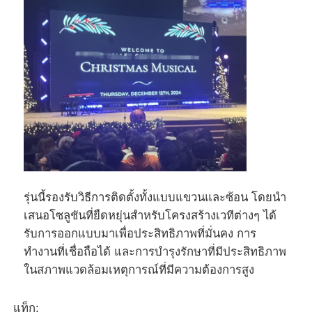
ขอทุน
จอแสดงผล LED ผนังวิดีโอ
หน้าจอแสดงผล LED
หน้าจอแสดงคอนเสิร์ต
รุ่นนี้รองรับวิธีการติดตั้งทั้งแบบแขวนและซ้อน โดยนำ
ให้เช่าจอ LED
เสนอโซลูชันที่ยืดหยุ่นสำหรับโครงสร้างเวทีต่างๆ ได้
รับการออกแบบมาเพื่อประสิทธิภาพที่มั่นคง การ
ทำงานที่เชื่อถือได้ และการบำรุงรักษาที่มีประสิทธิภาพ
ผนังวิดีโอ LED COB
ในสภาพแวดล้อมเหตุการณ์ที่มีความต้องการสูง
จอแสดงผล LED โปร่งใส
แท็ก: