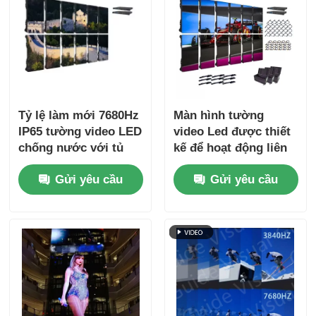
Tỷ lệ làm mới 7680Hz
Màn hình tường
IP65 tường video LED
video Led được thiết
chống nước với tủ
kế để hoạt động liên
nhôm đúc đúp cho
tục với các thành
Gửi yêu cầu
Gửi yêu cầu
các sự kiện chuyên
phần đảm bảo tuổi
nghiệp
thọ lâu dài trong môi
trường đòi hỏi