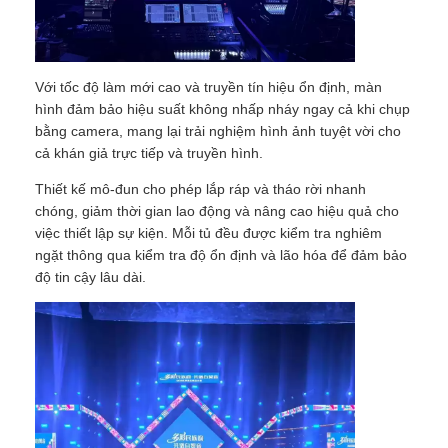
Buổi trình diễn VR
Với tốc độ làm mới cao và truyền tín hiệu ổn định, màn
hình đảm bảo hiệu suất không nhấp nháy ngay cả khi chụp
Về Chúng Tôi
bằng camera, mang lại trải nghiệm hình ảnh tuyệt vời cho
cả khán giả trực tiếp và truyền hình.
Tham quan nhà máy
Thiết kế mô-đun cho phép lắp ráp và tháo rời nhanh
chóng, giảm thời gian lao động và nâng cao hiệu quả cho
việc thiết lập sự kiện. Mỗi tủ đều được kiểm tra nghiêm
Kiểm soát chất lượng
ngặt thông qua kiểm tra độ ổn định và lão hóa để đảm bảo
độ tin cậy lâu dài.
Liên hệ với chúng tôi
Tin tức
Các trường hợp