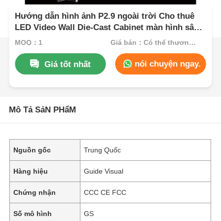
Hướng dẫn hình ảnh P2.9 ngoài trời Cho thuê
LED Video Wall Die-Cast Cabinet màn hình sân
khấu liền mạch cho các sự kiện hòa nhạc
MOQ：1
Giá bán：Có thể thương lượng
nói chuyện ngay.
Giá tốt nhất
Mô Tả SảN PHẩM
Nguồn gốc
Trung Quốc
Hàng hiệu
Guide Visual
Chứng nhận
CCC CE FCC
Số mô hình
GS