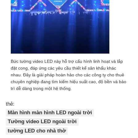
Yêu cầu báo giá
Màn hình treo tường LED
Màn hình hiển thị LED
Bức tường video LED này hỗ trợ cấu hình linh hoạt và lắp
đặt cong, đáp ứng các yêu cầu thiết kế sân khấu khác
Màn hình LED cho buổi hòa nhạc
nhau. Đây là giải pháp hoàn hảo cho các công ty cho thuê
chuyên nghiệp đang tìm kiếm hiệu suất cao, độ bền và bảo
trì dễ dàng trong một hệ thống.
Thuê màn hình LED sân khấu
thẻ:
Màn hình màn hình LED ngoài trời
Tường video LED COB
Tường video LED ngoài trời
tường LED cho nhà thờ
Màn hình LED trong suốt