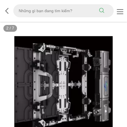
2
/
7