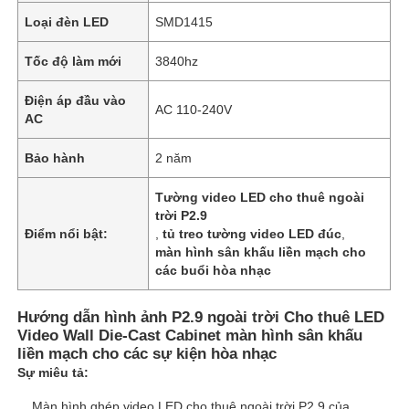
Loại đèn LED
SMD1415
Tốc độ làm mới
3840hz
Điện áp đầu vào
AC 110-240V
AC
Bảo hành
2 năm
Tường video LED cho thuê ngoài
trời P2.9
Điểm nổi bật:
,
tủ treo tường video LED đúc
,
màn hình sân khấu liền mạch cho
các buổi hòa nhạc
Hướng dẫn hình ảnh P2.9 ngoài trời Cho thuê LED
Video Wall Die-Cast Cabinet màn hình sân khấu
liền mạch cho các sự kiện hòa nhạc
Sự miêu tả:
Màn hình ghép video LED cho thuê ngoài trời P2.9 của