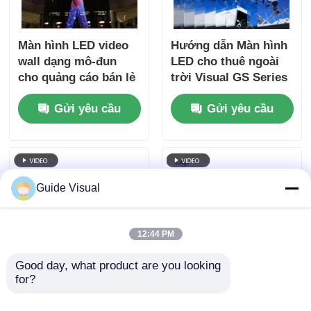
Màn hình LED video
Hướng dẫn Màn hình
wall dạng mô-đun
LED cho thuê ngoài
cho quảng cáo bán lẻ
trời Visual GS Series
và phông nền
P4.81 5000nit IP65
Gửi yêu cầu
Gửi yêu cầu
cho Bảng quảng cáo
sân vận động, Sao
lưu kép 7680Hz
Guide Visual
12:44 PM
Good day, what product are you looking 
for?
Hướng dẫn hình ảnh
Hướng dẫn hình ảnh
P3.91 Cho thuê màn
GS Series P2.97