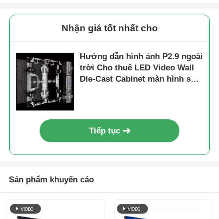
Màn hình SMD LED
Nhận giá tốt nhất cho
Bảng hiển thị LED ngoài trời
Hướng dẫn hình ảnh P2.9 ngoài
trời Cho thuê LED Video Wall
Die-Cast Cabinet màn hình sân
biển quảng cáo led ngoài trời
khấu liền mạch cho các sự kiện
hòa nhạc
Tiếp tục
Sản phẩm khuyến cáo