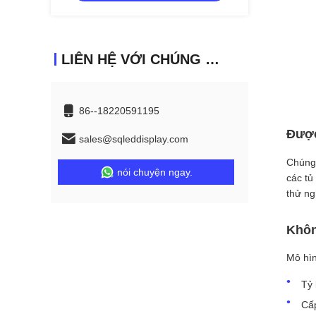
LIÊN HỆ VỚI CHÚNG TÔI
86--18220591195
Được
sales@sqleddisplay.com
Chúng 
nói chuyện ngay.
các tủ
thử ng
Khôn
Mô hìn
Tỷ 
Cấp