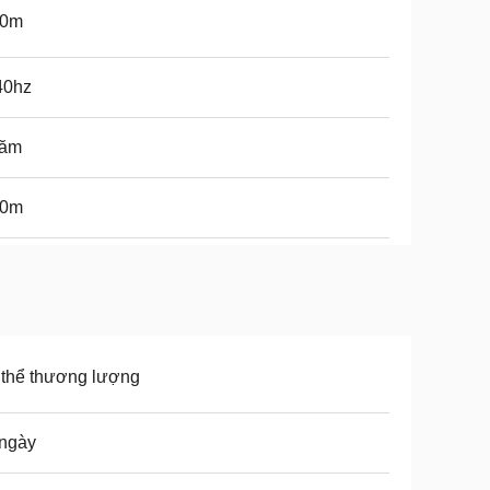
50m
40hz
năm
50m
thể thương lượng
 ngày