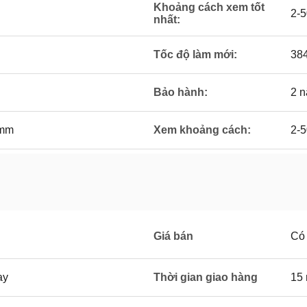
Khoảng cách xem tốt
2-
nhất:
Tốc độ làm mới:
38
Bảo hành:
2 
0mm
Xem khoảng cách:
2-
Giá bán
Có 
ay
Thời gian giao hàng
15