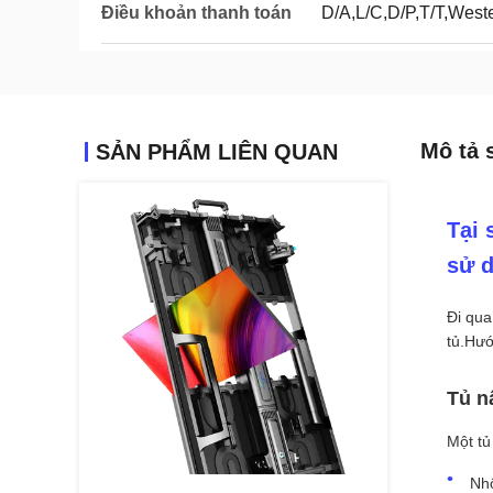
Điều khoản thanh toán
D/A,L/C,D/P,T/T,Wes
Mô tả 
SẢN PHẨM LIÊN QUAN
Tại 
sử 
Đi qua
tủ.Hướ
Tủ n
Một tủ
Nh