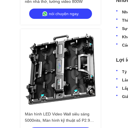
Nhữn
nền nhà thờ, tường video 800W
Nh
nói chuyện ngay.
Thi
Sự
Kh
Cá
Lợi 
Tỷ 
Là
Lắ
Giá
Màn hình LED Video Wall siêu sáng
5000nits, Màn hình kỹ thuật số P2.9
P3.9 cho Trung tâm thương mại