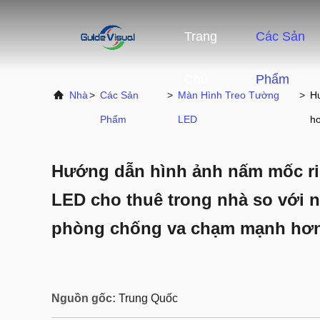
Trang
Các Sản
Chủ
Phẩm
Nhà
>
Các Sản
>
Màn Hình Treo Tường
>
Hư
Phẩm
LED
h
Hướng dẫn hình ảnh nấm mốc riê
LED cho thuê trong nhà so với
phòng chống va chạm mạnh hơ
Nguồn gốc:
Trung Quốc