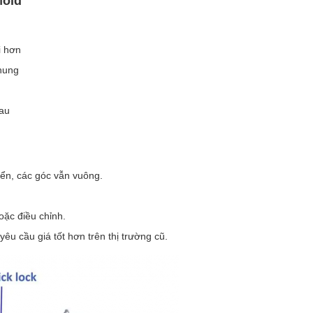
Mold
i hơn
hung
sau
ển, các góc vẫn vuông.
oặc điều chỉnh.
êu cầu giá tốt hơn trên thị trường cũ.