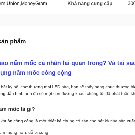
tern Union,MoneyGram
Khả năng cung cấp
300
sản phẩm
sao nấm mốc cá nhân lại quan trọng? Và tại sa
dụng nấm mốc công cộng
 bất kỳ hội chợ thương mại LED nào, bạn sẽ thấy hàng chục thương h
ng dẫn hình ảnh đã có một con đường khác: chúng tôi đã phát triển kh
ấm mốc là gì?
 khuôn công cộng là một thiết kế chung có sẵn cho bất kỳ nhà sản xuất
ôm mỏng hơn, dễ bị cong