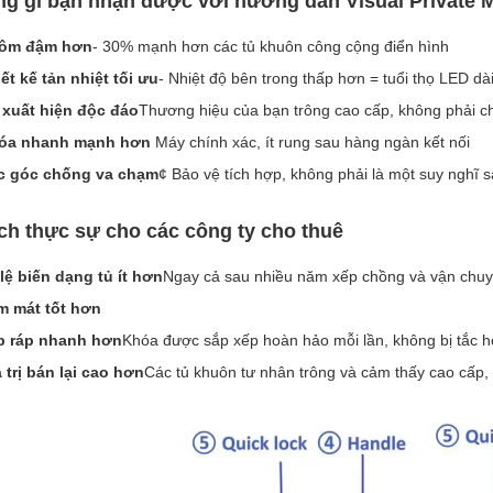
g gì bạn nhận được với hướng dẫn Visual Private 
ôm đậm hơn
- 30% mạnh hơn các tủ khuôn công cộng điển hình
ết kế tản nhiệt tối ưu
- Nhiệt độ bên trong thấp hơn = tuổi thọ LED dà
 xuất hiện độc đáo
Thương hiệu của bạn trông cao cấp, không phải c
óa nhanh mạnh hơn
️ Máy chính xác, ít rung sau hàng ngàn kết nối
c góc chống va chạm
¢ Bảo vệ tích hợp, không phải là một suy nghĩ 
ích thực sự cho các công ty cho thuê
lệ biến dạng tủ ít hơn
Ngay cả sau nhiều năm xếp chồng và vận chuy
m mát tốt hơn
p ráp nhanh hơn
Khóa được sắp xếp hoàn hảo mỗi lần, không bị tắc h
 trị bán lại cao hơn
Các tủ khuôn tư nhân trông và cảm thấy cao cấp, y