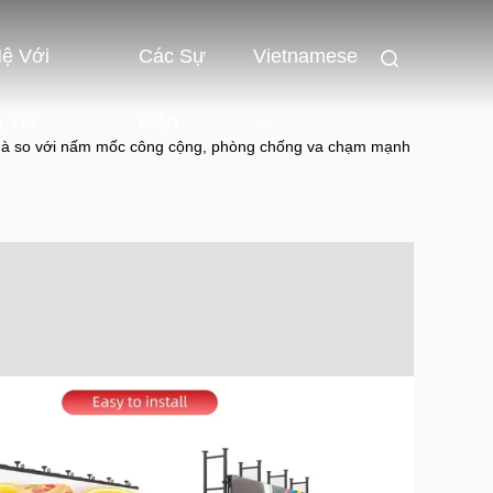
Hệ Với
Các Sự
Vietnamese
 Tôi
Kiện
nhà so với nấm mốc công cộng, phòng chống va chạm mạnh