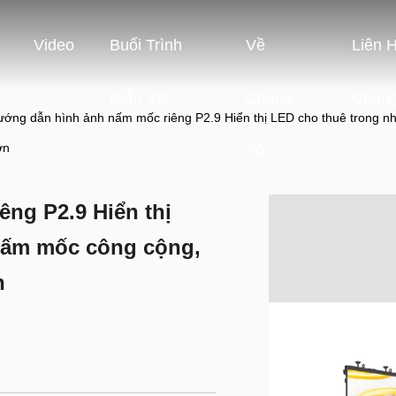
Video
Buổi Trình
Về
Liên 
Diễn VR
Chúng
Chúng
ớng dẫn hình ảnh nấm mốc riêng P2.9 Hiển thị LED cho thuê trong 
ơn
Tôi
ng P2.9 Hiển thị
 nấm mốc công cộng,
n