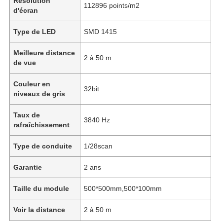
Résolution
112896 points/m2
d'écran
Type de LED
SMD 1415
Meilleure distance
2 à 50 m
de vue
Couleur en
32bit
niveaux de gris
Taux de
3840 Hz
rafraîchissement
Type de conduite
1/28scan
Garantie
2 ans
Taille du module
500*500mm,500*100mm
Voir la distance
2 à 50 m