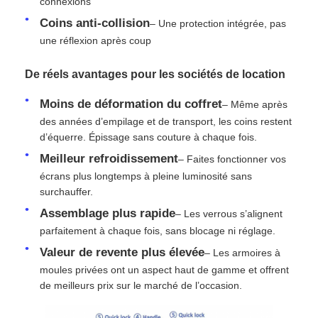
connexions
Coins anti-collision
– Une protection intégrée, pas
Écran LED SMD
une réflexion après coup
De réels avantages pour les sociétés de location
Panneau d'affichage extérieur à LED
Moins de déformation du coffret
– Même après
des années d’empilage et de transport, les coins restent
Panneau d'affichage led extérieur
d’équerre. Épissage sans couture à chaque fois.
Meilleur refroidissement
– Faites fonctionner vos
écrans plus longtemps à pleine luminosité sans
surchauffer.
Assemblage plus rapide
– Les verrous s’alignent
parfaitement à chaque fois, sans blocage ni réglage.
Valeur de revente plus élevée
– Les armoires à
moules privées ont un aspect haut de gamme et offrent
de meilleurs prix sur le marché de l’occasion.