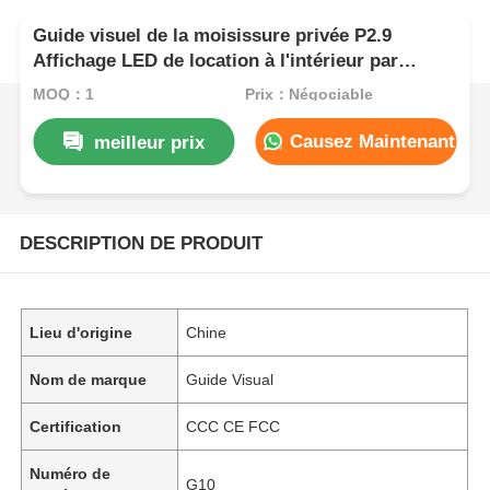
Guide visuel de la moisissure privée P2.9
Affichage LED de location à l'intérieur par
rapport à la moisissure publique, anti-collision
MOQ：1
Prix：Négociable
de l'armoire plus forte
Causez Maintenant
meilleur prix
DESCRIPTION DE PRODUIT
Lieu d'origine
Chine
Nom de marque
Guide Visual
Certification
CCC CE FCC
Numéro de
G10