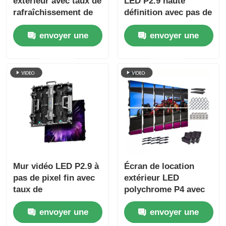
extérieur avec taux de
LED P2.9 haute
rafraîchissement de
définition avec pas de
7680 Hz, affichage en
pixel de 2,9 mm, taux
envoyer une
envoyer une
couleur complète et
de rafraîchissement
protection IP65 pour
de 3 840 Hz et
demande
demande
les concerts et les
luminosité de 4 500
événements sur
cd/m²
scène
Mur vidéo LED P2.9 à
Écran de location
pas de pixel fin avec
extérieur LED
taux de
polychrome P4 avec
rafraîchissement
taux de
envoyer une
envoyer une
élevé de 7680 Hz et
rafraîchissement de
double alimentation
7680 Hz et étanchéité