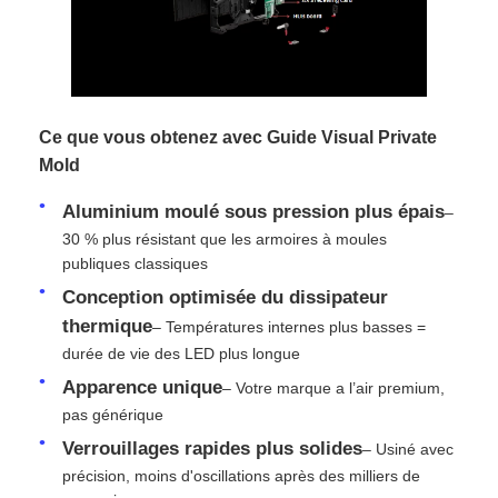
Demander un devis
Affichage de mur vidéo LED
Ce que vous obtenez avec Guide Visual Private
Mold
écran d'affichage LED
Aluminium moulé sous pression plus épais
–
30 % plus résistant que les armoires à moules
publiques classiques
Écran du concert LED
Conception optimisée du dissipateur
thermique
– Températures internes plus basses =
Location d'écrans à LED
durée de vie des LED plus longue
Apparence unique
– Votre marque a l’air premium,
Mur vidéo LED COB
pas générique
Verrouillages rapides plus solides
– Usiné avec
précision, moins d'oscillations après des milliers de
Affichage LED transparent