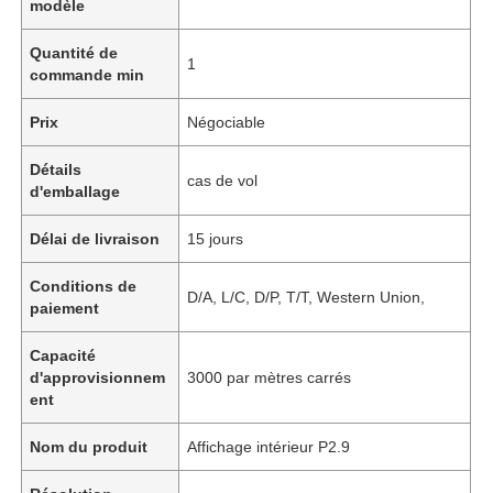
modèle
Quantité de
1
commande min
Prix
Négociable
Détails
cas de vol
d'emballage
Délai de livraison
15 jours
Conditions de
D/A, L/C, D/P, T/T, Western Union,
paiement
Capacité
d'approvisionnem
3000 par mètres carrés
ent
Nom du produit
Affichage intérieur P2.9