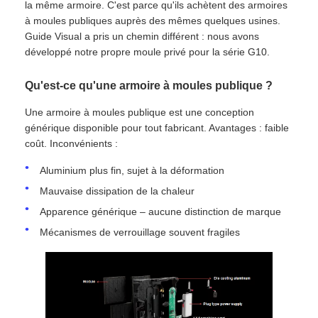
la même armoire. C'est parce qu'ils achètent des armoires
à moules publiques auprès des mêmes quelques usines.
Guide Visual a pris un chemin différent : nous avons
Spectacle de réalité virtuelle
développé notre propre moule privé pour la série G10.
Qu'est-ce qu'une armoire à moules publique ?
À propos de nous
Une armoire à moules publique est une conception
générique disponible pour tout fabricant. Avantages : faible
Visite de l'usine
coût. Inconvénients :
Aluminium plus fin, sujet à la déformation
Contrôle de qualité
Mauvaise dissipation de la chaleur
Apparence générique – aucune distinction de marque
Nous contacter
Mécanismes de verrouillage souvent fragiles
Nouvelles
Cas