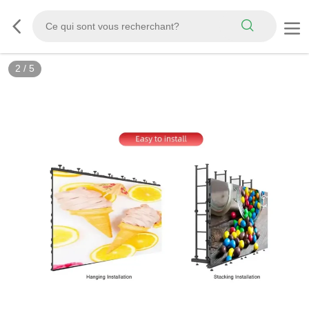
2
/
5