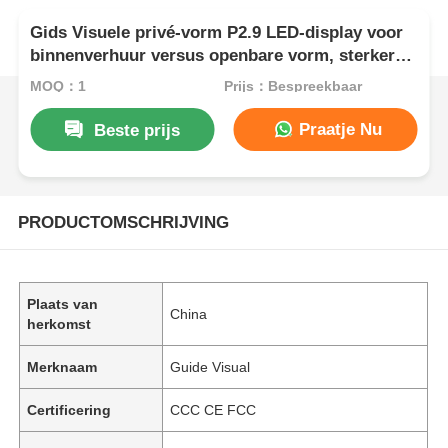
Gids Visuele privé-vorm P2.9 LED-display voor
binnenverhuur versus openbare vorm, sterkere
anti-botsingskast
MOQ：1
Prijs：Bespreekbaar
Praatje Nu
Beste prijs
PRODUCTOMSCHRIJVING
Plaats van
China
herkomst
Merknaam
Guide Visual
Certificering
CCC CE FCC