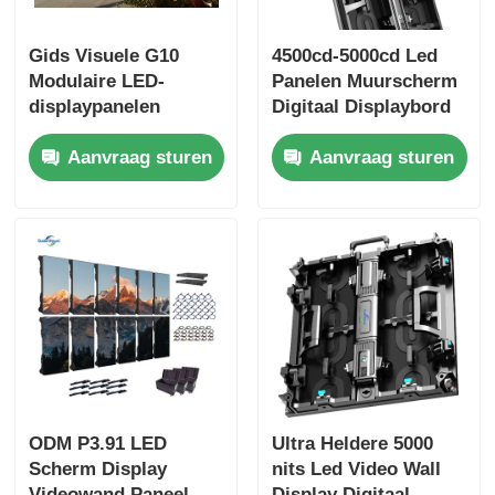
Gids Visuele G10
4500cd-5000cd Led
Modulaire LED-
Panelen Muurscherm
displaypanelen
Digitaal Displaybord
Custom LED-scherm
Voor Buitenreclame
Aanvraag sturen
Aanvraag sturen
voor binnen- en
buitengebruik
ODM P3.91 LED
Ultra Heldere 5000
Scherm Display
nits Led Video Wall
Videowand Paneel
Display Digitaal