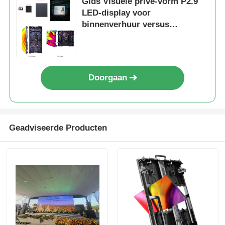
Gids Visuele privé-vorm P2.9
LED-display voor
binnenverhuur versus
openbare vorm, sterkere anti-
botsingskast
Doorgaan
Geadviseerde Producten