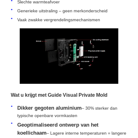
Slechte warmteafvoer
Generieke uitstraling – geen merkonderscheid
VR -show
Vaak zwakke vergrendelingsmechanismen
Over Ons
Fabriekstour
Kwaliteitscontrole
Wat u krijgt met Guide Visual Private Mold
Neem contact met ons op
Dikker gegoten aluminium
– 30% sterker dan
Nieuws
typische openbare vormkasten
Geoptimaliseerd ontwerp van het
koellichaam
– Lagere interne temperaturen = langere
Gevallen