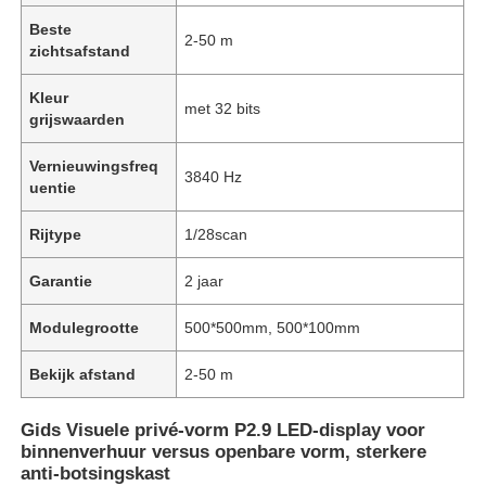
Beste
2-50 m
zichtsafstand
Kleur
met 32 bits
grijswaarden
Vernieuwingsfreq
3840 Hz
uentie
Rijtype
1/28scan
Garantie
2 jaar
Modulegrootte
500*500mm, 500*100mm
Bekijk afstand
2-50 m
Gids Visuele privé-vorm P2.9 LED-display voor
binnenverhuur versus openbare vorm, sterkere
anti-botsingskast