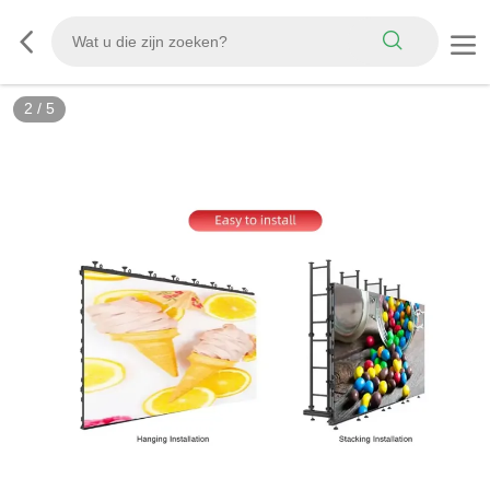
2
/
5