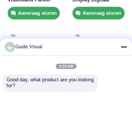
Voor Kerken
Scherm P2.9 P3.9
Aanvraag sturen
Aanvraag sturen
Achtergrond 800W
Voor Winkelcentrum
Guide Visual
2:18 AM
Good day, what product are you looking 
for?
16 Bit Transparante
Anti-impact LED
Led
videoschermpaneel
Buitendisplayscherm
voor
Videowand Voor
buitenevenementen
Aanvraag sturen
Aanvraag sturen
Binnententoonstellingen
110V 1000 nits
En Shows