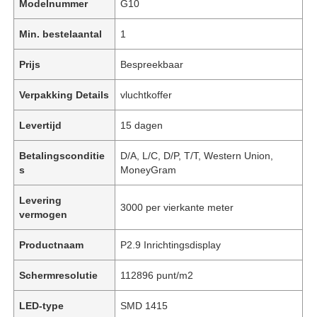
Modelnummer
G10
Min. bestelaantal
1
Prijs
Bespreekbaar
Verpakking Details
vluchtkoffer
Levertijd
15 dagen
Betalingsconditie
D/A, L/C, D/P, T/T, Western Union,
s
MoneyGram
Levering
3000 per vierkante meter
vermogen
Productnaam
P2.9 Inrichtingsdisplay
Schermresolutie
112896 punt/m2
LED-type
SMD 1415