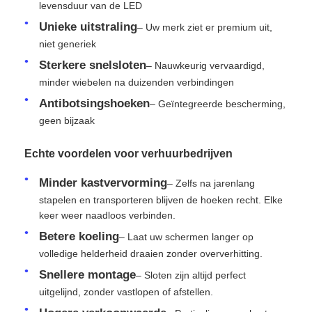
levensduur van de LED
Unieke uitstraling
– Uw merk ziet er premium uit,
Offerte Aanvragen
niet generiek
Sterkere snelsloten
– Nauwkeurig vervaardigd,
LED-videomuurweergave
minder wiebelen na duizenden verbindingen
Antibotsingshoeken
– Geïntegreerde bescherming,
geen bijzaak
LED -schermscherm
Echte voordelen voor verhuurbedrijven
Overleg het LEIDENE Scherm
Minder kastvervorming
– Zelfs na jarenlang
stapelen en transporteren blijven de hoeken recht. Elke
Verhuur van LED-schermen
keer weer naadloos verbinden.
Betere koeling
– Laat uw schermen langer op
volledige helderheid draaien zonder oververhitting.
COB LED VIDEO WALL
Snellere montage
– Sloten zijn altijd perfect
uitgelijnd, zonder vastlopen of afstellen.
Transparant LED -display