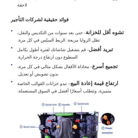
لاحقة
اطلب عرض أسعار
فوائد حقيقية لشركات التأجير
تشوه أقل للخزانة
- حتى بعد سنوات من التكديس والنقل،
شاشة عرض فيديو LED
تظل الزوايا مربعة. الربط السلس في كل مرة.
تبريد أفضل
- قم بتشغيل شاشاتك لفترة أطول بكامل
شاشة عرض LED
السطوع دون ارتفاع درجة الحرارة.
تجميع أسرع
- محاذاة الأقفال بشكل مثالي في كل مرة،
بدون تشويش أو تعديل.
شاشة LED للحفل
ارتفاع قيمة إعادة البيع
– تبدو خزانات القوالب الخاصة
متميزة، وتتطلب أسعارًا أفضل في السوق المستعملة.
استئجار شاشة LED للمسرح
جدار فيديو LED COB
عرض LED شفاف