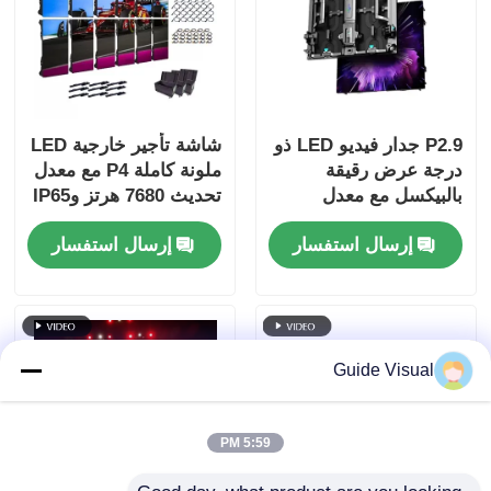
P2.9 جدار فيديو LED ذو
شاشة تأجير خارجية LED
درجة عرض رقيقة
ملونة كاملة P4 مع معدل
بالبيكسل مع معدل
تحديث 7680 هرتز وIP65
تحديث عالي 7680 هرتز
مقاومة للماء لعرض جدار
إرسال استفسار
إرسال استفسار
وحماية طاقة وإشارة
الفيديو عالي الدقة
مزدوجة لأحداث المسرح
Guide Visual
5:59 PM