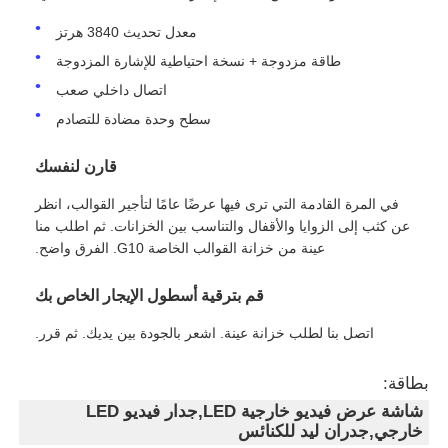
معدل تحديث 3840 هرتز
طاقة مزدوجة + نسخة احتياطية للإشارة المزدوجة
اتصال داخلي صعب
سطح وحدة مضادة للتصادم
قارن لنفسك
في المرة القادمة التي ترى فيها عرضًا عامًا لتأجير القوالب، انظر
عن كثب إلى الزوايا والأقفال والتناسب بين الخزانات. ثم اطلب منا
عينة من خزانة القوالب الخاصة G10. الفرق واضح.
قم بترقية أسطول الإيجار الخاص بك
اتصل بنا لطلب خزانة عينة. اشعر بالجودة بين يديك. ثم قرر.
بطاقة:
شاشة عرض فيديو خارجية LED,جدار فيديو LED
خارجي,جدران ليد للكنائس