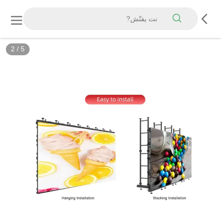
2
/
5