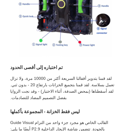
شاشة SMD LED
لوحة عرض LED للخارج
لوحة الإعلانات في الهواء الطلق
تم اختباره إلى أقصى الحدود
لقد قمنا بتدوير أقفالنا السريعة أكثر من 10000 مرة، ولا تزال
تعمل بسلاسة. لقد قمنا بتجميع الخزانات بارتفاع 20 - بدون ثني.
لقد أسقطناها (بمحض الصدفة، أثناء الاختبار) - وقد نجت الزوايا
بفضل التصميم المضاد للتصادمات.
ليس فقط الخزانة - المجموعة بأكملها
القالب الخاص هو مجرد جزء واحد من التزام Guide Visual
بالجودة. تتضمن شاشة الإيجار الداخلية P2.9 أيضًا ما يلي: