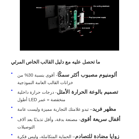
عرض الواقع الافتراضي
معلومات عنا
جولة في المصنع
ما تحصل عليه مع دليل القالب الخاص المرئي
ألومنيوم مصبوب أكثر سمكًا
- أقوى بنسبة 30% من
ضبط الجودة
خزانات القالب العامة النموذجية
تصميم بالوعة الحرارة الأمثل
- درجات حرارة داخلية
اتصل بنا
منخفضة = عمر LED أطول
مظهر فريد
– تبدو علامتك التجارية مميزة وليست عامة
أخبار
أقفال سريعة أقوى
- مصنعة بدقة، وأقل تذبذبًا بعد آلاف
التوصيلات
الحالات
زوايا مضادة للتصادم
– الحماية المتكاملة، وليس فكرة