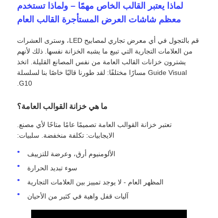
لماذا يعتبر القالب الخاص مهمًا – ولماذا تستخدم
معظم شاشات العرض المستأجرة القالب العام
قم بالتجول في أي معرض تجاري لمصابيح LED، وسترى العشرات
من العلامات التجارية التي تبيع ما يشبه الخزانة نفسها. ذلك لأنهم
يشترون خزانات القالب العامة من نفس المصانع القليلة. اتخذ
Guide Visual مسارًا مختلفًا: لقد طورنا قالبًا خاصًا بنا لسلسلة
G10.
ما هي خزانة القوالب العامة؟
تعتبر خزانة القوالب العامة تصميمًا عامًا متاحًا لأي مصنع.
الايجابيات: تكلفة منخفضة. سلبيات:
المنزل
الألومنيوم أرق، وعرضة للتزييف
سوء تبديد الحرارة
المظهر العام - لا يوجد تمييز بين العلامات التجارية
منتجات
آليات قفل واهية في كثير من الأحيان
فيديوهات