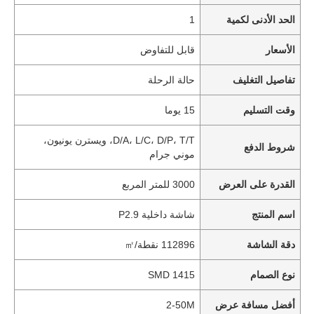
الحد الأدنى لكمية
1
الأسعار
قابل للتفاوض
تفاصيل التغليف
حالة الرحلة
وقت التسليم
15 يوما
D/A، L/C، D/P، T/T، ويسترن يونيون،
شروط الدفع
موني جرام
القدرة على العرض
3000 للمتر المربع
اسم المنتج
شاشة داخلية P2.9
دقة الشاشة
112896 نقطة/㎡
نوع الصمام
SMD 1415
أفضل مسافة عرض
2-50M