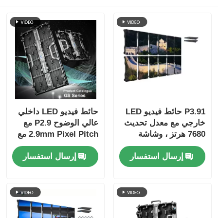
P3.91 حائط فيديو LED
حائط فيديو LED داخلي
خارجي مع معدل تحديث
عالي الوضوح P2.9 مع
7680 هرتز ، وشاشة
2.9mm Pixel Pitch مع
ملونة كاملة ، وحماية
معدل تحديث 3840 هرتز
إرسال استفسار
إرسال استفسار
IP65 للحفلات الموسيقية
و 4500cd / sqm
والأحداث المسرحية
Brightness