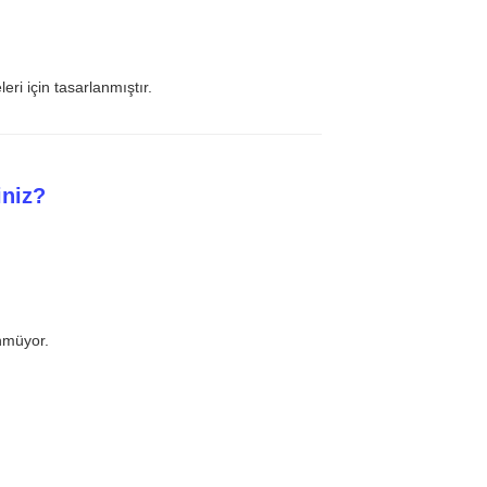
eri için tasarlanmıştır.
iniz?
nmüyor.