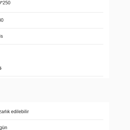
0*250
80
8s
5
arlık edilebilir
 gün