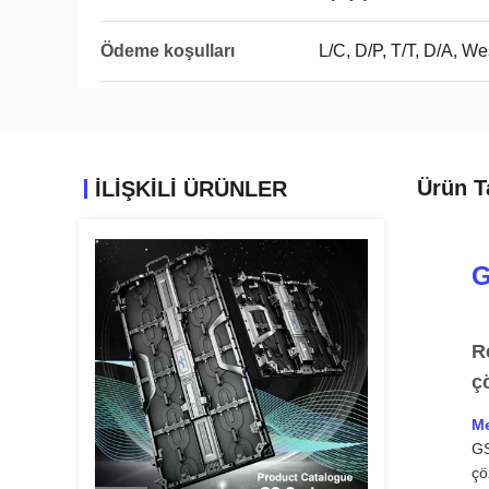
Ödeme koşulları
L/C, D/P, T/T, D/A, 
Ürün T
İLIŞKILI ÜRÜNLER
G
R
ç
Me
GS
çö