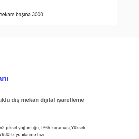
rekare başına 3000
anı
üklü dış mekan dijital işaretleme
a/m2 piksel yoğunluğu, IP65 koruması,Yüksek
n 7680Hz yenilenme hızı.