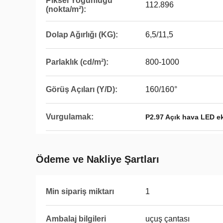
Piksel Yoğunluğu
112.896
(nokta/m²):
Dolap Ağırlığı (KG):
6,5/11,5
Parlaklık (cd/m²):
800-1000
Görüş Açıları (Y/D):
160/160°
Vurgulamak:
P2.97 Açık hava LED e
Ödeme ve Nakliye Şartları
Min sipariş miktarı
1
Ambalaj bilgileri
uçuş çantası