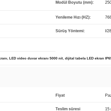
Modül Boyutu (mm):
25
Yenileme Hızı (HZ):
76
Sürüş Yöntemi:
l/2
,
,
kranı
LED video duvar ekranı 5000 nit
dijital tabela LED ekran IP6
Fiyat
Paz
Teslim süresi
15