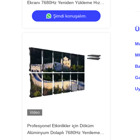
Ekranı 7680Hz Yeniden Yükleme Hızı
ve IP65 HD Video Duvar Ekranı için Su
Şimdi konuşalım.
geçirmez
Ü
Mo
M
Ba
Ga
U
Video
Profesyonel Etkinlikler için Döküm
Alüminyum Dolaplı 7680Hz Yenileme
Hızı IP65 Su Geçirmez LED Video