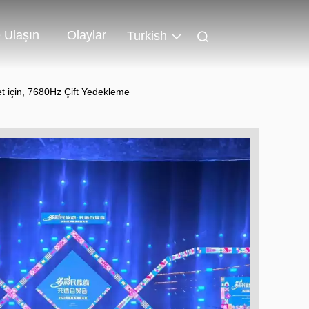
 Ulaşın
Olaylar
Turkish
et için, 7680Hz Çift Yedekleme