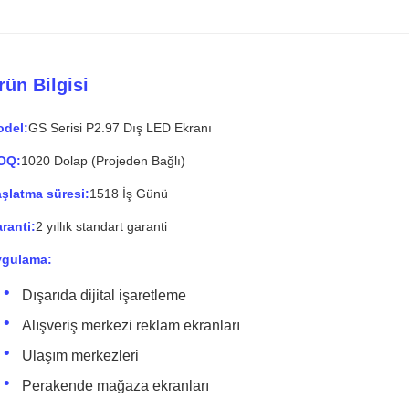
rün Bilgisi
del:
GS Serisi P2.97 Dış LED Ekranı
OQ:
1020 Dolap (Projeden Bağlı)
şlatma süresi:
15­18 İş Günü
ranti:
2 yıllık standart garanti
ygulama:
Dışarıda dijital işaretleme
Alışveriş merkezi reklam ekranları
Ulaşım merkezleri
Perakende mağaza ekranları