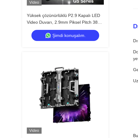
Video
Yüksek çözünürlüklü P2.9 Kapalı LED
Video Duvarı, 2.9mm Piksel Pitch 3840
D
Hz Yenilenme Hızı ve 4500cd/sqm
Şimdi konuşalım.
Parlaklık
Dı
Do
ye
Ge
Uz
Video
B