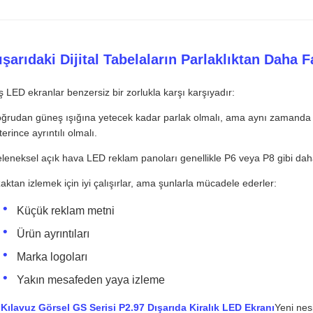
ışarıdaki Dijital Tabelaların Parlaklıktan Daha F
ş LED ekranlar benzersiz bir zorlukla karşı karşıyadır:
ğrudan güneş ışığına yetecek kadar parlak olmalı, ama aynı zamanda s
terince ayrıntılı olmalı.
leneksel açık hava LED reklam panoları genellikle P6 veya P8 gibi daha 
aktan izlemek için iyi çalışırlar, ama şunlarla mücadele ederler:
Küçük reklam metni
Ürün ayrıntıları
Marka logoları
Yakın mesafeden yaya izleme
u
Kılavuz Görsel GS Serisi P2.97 Dışarıda Kiralık LED Ekranı
Yeni nesi