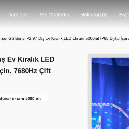
Videolar
VR Gösterisi
Hakkımızda
Bize
rsel GS Serisi P2.97 Dış Ev Kiralık LED Ekranı 5000nit IP65 Dijital İşar
ış Ev Kiralık LED
için, 7680Hz Çift
duvar ekranı 5000 nit