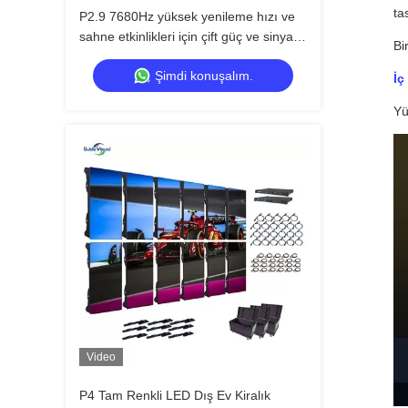
ta
P2.9 7680Hz yüksek yenileme hızı ve
sahne etkinlikleri için çift güç ve sinyal
Bi
yedeklemesi ile ince piksel pitch LED
Şimdi konuşalım.
video duvarı
İç
Yü
Video
P4 Tam Renkli LED Dış Ev Kiralık