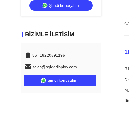
Şimdi konuşalım.
Duvarı
👉
BIZIMLE İLETIŞIM
1
86--18220591195
sales@sqleddisplay.com
Y
Dı
Şimdi konuşalım.
Mo
Bi