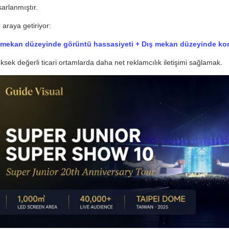
sarlanmıştır.
r araya getiriyor:
 mekan düzeyinde görüntü hassasiyeti + Dış mekan düzeyinde k
ksek değerli ticari ortamlarda daha net reklamcılık iletişimi sağlamak.