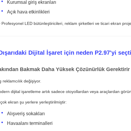
Kurumsal giriş ekranları
Açık hava etkinlikleri
 Profesyonel LED bütünleştiricileri, reklam şirketleri ve ticari ekran projel
Dışarıdaki Dijital İşaret için neden P2.97'yi seçt
akından Bakmak Daha Yüksek Çözünürlük Gerektirir
ş reklamcılık değişiyor.
dern dijital işaretleme artık sadece otoyollardan veya araçlardan görü
rçok ekran şu yerlere yerleştirilmiştir:
Alışveriş sokakları
Havaalanı terminalleri