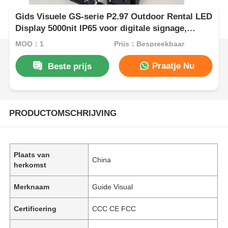
Gids Visuele GS-serie P2.97 Outdoor Rental LED
Display 5000nit IP65 voor digitale signage,
7680Hz Dual Backup
MOQ：1
Prijs：Bespreekbaar
Praatje Nu
Beste prijs
PRODUCTOMSCHRIJVING
Plaats van
China
herkomst
Merknaam
Guide Visual
Certificering
CCC CE FCC