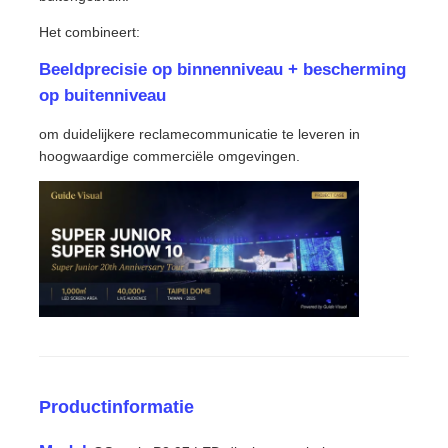
Het combineert:
Offerte Aanvragen
Beeldprecisie op binnenniveau + bescherming
op buitenniveau
LED-videomuurweergave
om duidelijkere reclamecommunicatie te leveren in
hoogwaardige commerciële omgevingen.
LED -schermscherm
Overleg het LEIDENE Scherm
Verhuur van LED-schermen
COB LED VIDEO WALL
Productinformatie
Transparant LED -display