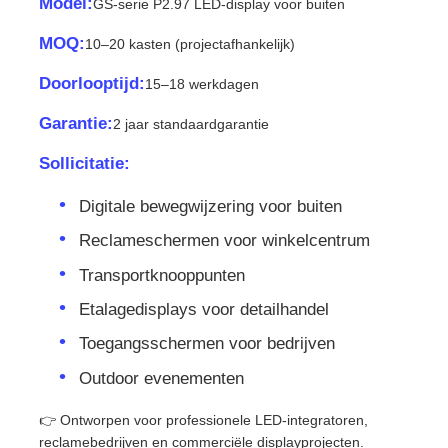
Model:
GS-serie P2.97 LED-display voor buiten
MOQ:
10–20 kasten (projectafhankelijk)
SMD LED Scherm
Doorlooptijd:
15–18 werkdagen
Buiten LED-displaybord
Garantie:
2 jaar standaardgarantie
Sollicitatie:
Buiten geleid reclamebord
Digitale bewegwijzering voor buiten
Reclameschermen voor winkelcentrum
Transportknooppunten
Etalagedisplays voor detailhandel
Toegangsschermen voor bedrijven
Outdoor evenementen
👉 Ontworpen voor professionele LED-integratoren,
reclamebedrijven en commerciële displayprojecten.