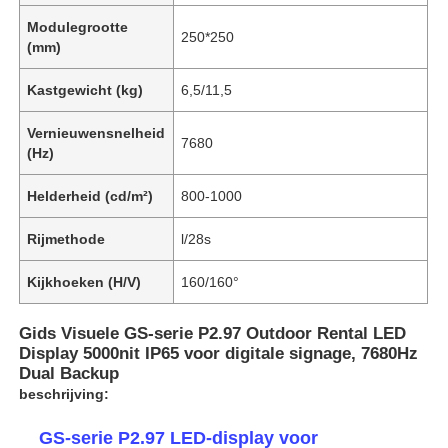
Modulegrootte
250*250
(mm)
Kastgewicht (kg)
6,5/11,5
Vernieuwensnelheid
7680
(Hz)
Helderheid (cd/m²)
800-1000
Rijmethode
l/28s
Kijkhoeken (H/V)
160/160°
Gids Visuele GS-serie P2.97 Outdoor Rental LED
Display 5000nit IP65 voor digitale signage, 7680Hz
Dual Backup
beschrijving:
GS-serie P2.97 LED-display voor