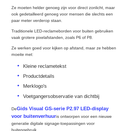
Ze moeten helder genoeg zijn voor direct zonlicht, maar
ook gedetailleerd genoeg voor mensen die slechts een
VR -show
paar meter verderop staan.
Traditionele LED-reclameborden voor buiten gebruiken
Over Ons
vaak grotere pixelafstanden, zoals P6 of P8.
Ze werken goed voor kijken op afstand, maar ze hebben
Fabriekstour
moeite met:
Kleine reclametekst
Kwaliteitscontrole
Productdetails
Merklogo's
Neem contact met ons op
Voetgangersobservatie van dichtbij
Gids Visual GS-serie P2.97 LED-display
De
Nieuws
voor buitenverhuur
is ontworpen voor een nieuwe
generatie digitale signage-toepassingen voor
Gevallen
buitengebruik.