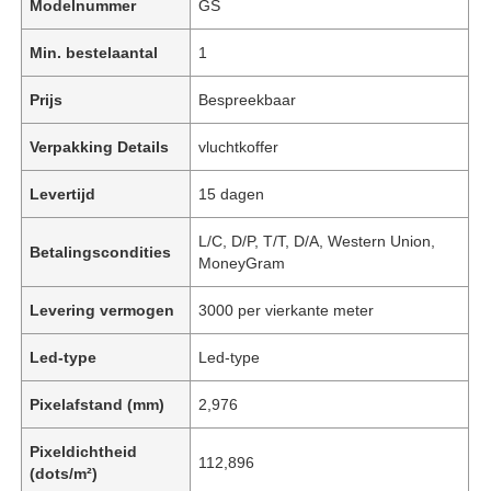
Modelnummer
GS
Min. bestelaantal
1
Prijs
Bespreekbaar
Verpakking Details
vluchtkoffer
Levertijd
15 dagen
L/C, D/P, T/T, D/A, Western Union,
Betalingscondities
MoneyGram
Levering vermogen
3000 per vierkante meter
Led-type
Led-type
Pixelafstand (mm)
2,976
Pixeldichtheid
112,896
(dots/m²)