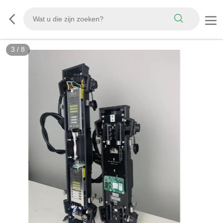
3
/
8