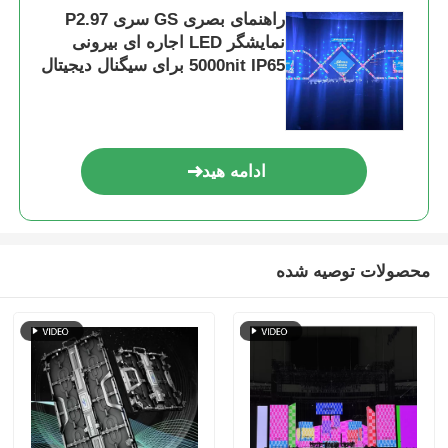
راهنمای بصری GS سری P2.97
نمایشگر LED اجاره ای بیرونی
5000nit IP65 برای سیگنال دیجیتال
، پشتیبان دوگانه 7680 هرتز
ادامه هید
محصولات توصیه شده