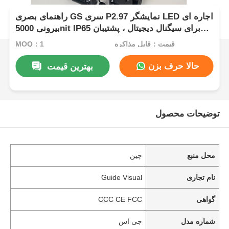
راهنمای بصری GS سری P2.97 نمایشگر LED اجاره ای
بیرونی 5000nit IP65 برای سیگنال دیجیتال ، پشتیبان
دوگانه 7680 هرتز
قیمت：قابل مذاکره
MOQ：1
حالا حرف بزن
بهترین قیمت
توضیحات محصول
محل منبع
چین
نام تجاری
Guide Visual
گواهی
CCC CE FCC
شماره مدل
جی اس