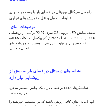
راه حل سیگنال دیجیتال در فضای باز با وضوح بالا برای
تبلیغات، حمل و نقل و نمایش های تجاری
توضیحات متای:
صفحه نمایش LED بیرونی GS سری P2.97 ترکیبی از روشنایی
5000 نیت، 112,896 نقطه / m2 تراکم پیکسل، حفاظت IP65،و
7680 هرتز برای تبلیغات بیرونی با وضوح بالا و برنامه های
تبلیغاتی دیجیتال.
نشانه های دیجیتال در فضای باز به بیش از
خانه
روشنایی نیاز دارد
نمایشگرهای LED در فضای باز با یک چالش منحصر به فرد
محصولات
روبرو هستند:
آنها باید به اندازه کافی روشن باشند که نور مستقیم خورشید را
ویدیو