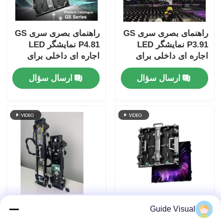
راهنمای بصری سری GS
راهنمای بصری سری GS
P3.91 نمایشگر LED
P4.81 نمایشگر LED
اجاره ای داخلی برای
اجاره ای داخلی برای
رویدادهای کنسرت، قفل
رویدادهای بزرگ، مقرون
ارسال سؤال
ارسال سؤال
سریع دوگانه پشتیبان
به صرفه 7680Hz CE
7680 هرتز
راهنمای بصری GS سری
راهنمای ویژوال GS
Guide Visual
P2.97 نمایشگاه LED
سری P3.91 نمایشگر