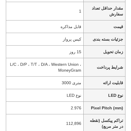
مقدار حداقل تعداد
1
سفارش
قیمت
قابل مذاکره
جزئیات بسته بندی
کیس پرواز
زمان تحویل
15 روز
L/C ، D/P ، T/T ، D/A ، Western Union ،
شرایط پرداخت
MoneyGram
قابلیت ارائه
متری 3000
نوع LED
نوع LED
2.976
Pixel Pitch (mm)
تراکم پیکسل (نقطه
112,896
در متر مربع)