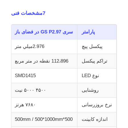
7مشخصات فنی
پارامتر
سری GS P2.97 در فضای باز
پیکسل پیچ
2.976ميلي متر
تراکم پیکسل
112،896 نقطه در متر مربع
نوع LED
SMD1415
روشنایی
۴۵۰۰ ۵۰۰۰ نیت
نرخ بروزرسانی
۷۶۸۰ هرتز
اندازه کابینت
500*500mm / 500*1000mm