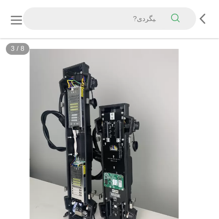
3
/
8