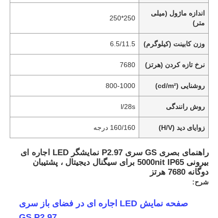
اندازه ماژول (میلی
250*250
متر)
وزن کابینت (کیلوگرم)
6.5/11.5
نرخ تازه کردن (هرتز)
7680
روشنایی (cd/m²)
800-1000
روش رانندگی
l/28s
زوایای دید (H/V)
160/160 درجه
راهنمای بصری GS سری P2.97 نمایشگر LED اجاره ای
بیرونی 5000nit IP65 برای سیگنال دیجیتال ، پشتیبان
دوگانه 7680 هرتز
شرح:
صفحه نمایش LED اجاره ای در فضای باز سری
GS P2.97