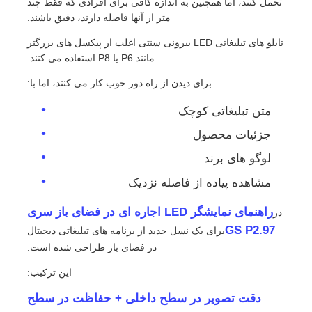
تحمل کنند، اما همچنین به اندازه کافی برای افرادی که فقط چند
متر از آنها فاصله دارند، دقیق باشند.
نمایش VR
تابلو های تبلیغاتی LED بیرونی سنتی اغلب از پیکسل های بزرگتر
مانند P6 یا P8 استفاده می کنند.
براي ديدن از راه دور خوب کار مي کنند، اما با:
درباره ما
متن تبلیغاتی کوچک
بازدید از کارخانه
جزئیات محصول
لوگو های برند
کنترل کیفیت
مشاهده پیاده از فاصله نزدیک
راهنمای نمایشگر LED اجاره ای در فضای باز سری
در
با ما تماس بگیرید
GS P2.97
برای یک نسل جدید از برنامه های تبلیغاتی دیجیتال
در فضای باز طراحی شده است.
اخبار
این ترکیب:
دقت تصویر در سطح داخلی + حفاظت در سطح
موارد