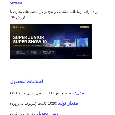
بیرونی
برای ارائه ارتباطات تبلیغاتی واضح تر در محیط های تجاری با
درخواست قیمت
ارزش بالا.
نمایشگر LED ویدیو وال
صفحه نمایش LED
صفحه نمایش کنسرت LED
اجاره صفحه نمایش LED
اطلاعات محصول
مدل:
صفحه نمایش LED بیرونی سری GS P2.97
دیوار ویدیویی LED COB
مقدار تولید:
1020 کابینت (مربوط به پروژه)
نمایشگر LED شفاف
زمان تحویل:
۱۵- ۱۸ روز کاری