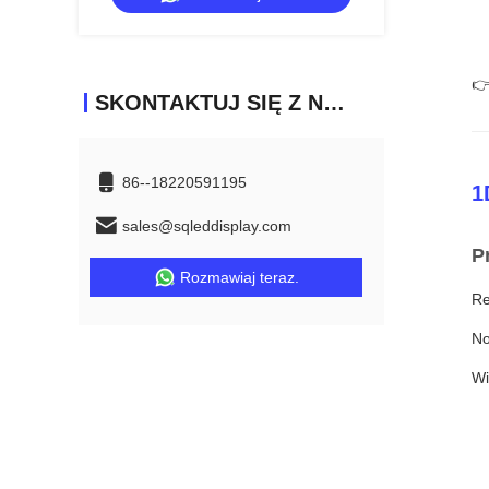
👉
SKONTAKTUJ SIĘ Z NAMI
86--18220591195
1
sales@sqleddisplay.com
P
Rozmawiaj teraz.
Re
No
Wi