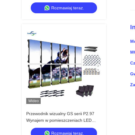
zewnątrz 5000nit IP65 dla festiwalu
Rozmawiaj teraz.
muzycznego, 7680Hz podwójne
zapasowe
I
Mo
M
Cz
Gw
Za
Wideo
Przewodnik wizualny GS serii P2.97
Wynajem w pomieszczeniach LED
wyświetlacz dla imprez wystawowych,
Rozmawiaj teraz.
7680Hz bez czarnego ekranu CE