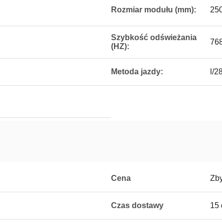
Rozmiar modułu (mm):
25
Szybkość odświeżania
76
(HZ):
Metoda jazdy:
l/2
Cena
Zb
Czas dostawy
15 