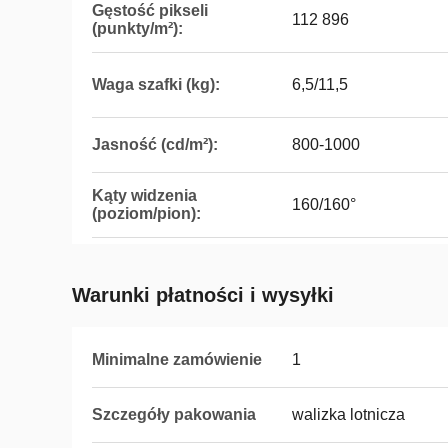
Gęstość pikseli
112 896
(punkty/m²):
Waga szafki (kg):
6,5/11,5
Jasność (cd/m²):
800-1000
Kąty widzenia
160/160°
(poziom/pion):
Warunki płatności i wysyłki
Minimalne zamówienie
1
Szczegóły pakowania
walizka lotnicza