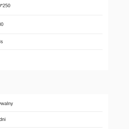
0*250
80
8s
ywalny
dni