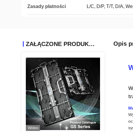
Zasady płatności
L/C, D/P, T/T, D/A, 
Opis p
ZAŁĄCZONE PRODUKTY
W
W
t
Me
Wy
oc
sy
Wideo