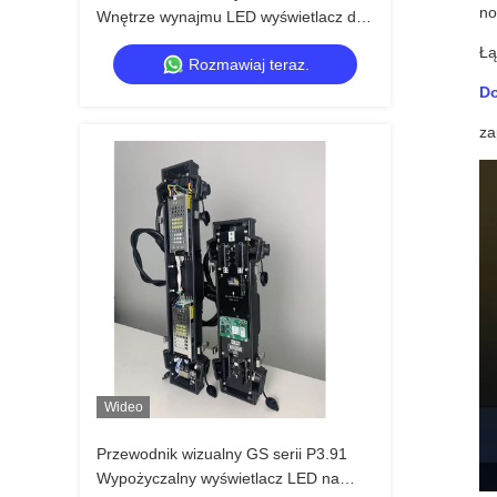
no
Wnętrze wynajmu LED wyświetlacz dla
konferencji wystawienniczej, 7680Hz
Łą
Rozmawiaj teraz.
Bez czarnego ekranu CE
Do
za
Wideo
Przewodnik wizualny GS serii P3.91
Wypożyczalny wyświetlacz LED na