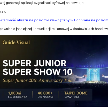
wej generacji aplikacji sygnalizacji cyfrowej na zewnątrz.
czy:
kładność obrazu na poziomie wewnętrznym + ochrona na poziom
pewnienie jasniejszej komunikacji reklamowej w środowiskach handlowy