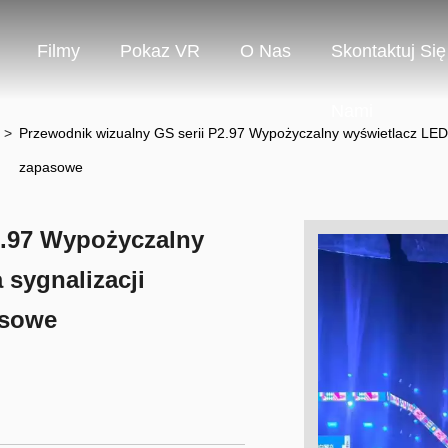
Filmy
Pokaz VR
O Nas
Skontaktuj Się
Nami
>
Przewodnik wizualny GS serii P2.97 Wypożyczalny wyświetlacz LED 
zapasowe
2.97 Wypożyczalny
 sygnalizacji
asowe