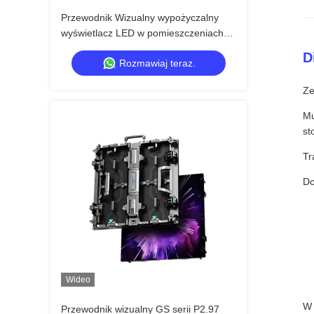
Przewodnik Wizualny wypożyczalny
wyświetlacz LED w pomieszczeniach
wewnętrznych serii GS P4.81 do
D
Rozmawiaj teraz.
dużych imprez, opłacalny 7680Hz CE
Ze
Mu
st
Tr
Do
Wideo
W 
Przewodnik wizualny GS serii P2.97