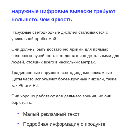
Наружные цифровые вывески требуют
VR Шоу
большего, чем яркость
Наружные светодиодные дисплеи сталкиваются с
О нас
уникальной проблемой:
Они должны быть достаточно яркими для прямых
Экскурсия по фабрике
солнечных лучей, но также достаточно детальными для
людей, стоящих всего в нескольких метрах.
Контроль качества
Традиционные наружные светодиодные рекламные
щиты часто используют более крупные пиксели, такие
как P6 или P8.
Свяжитесь с нами
Они хорошо работают для дальнего зрения, но они
борются с:
Новости
Малый рекламный текст
Подробная информация о продукте
Случаи