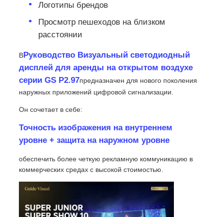
Логотипы брендов
Просмотр пешеходов на близком
Запросить расценки
расстоянии
Руководство Визуальный светодиодный
В
Светодиодный видеостенный дисплей
дисплей для аренды на открытом воздухе
серии GS P2.97
предназначен для нового поколения
Светодиодный экран дисплея
наружных приложений цифровой сигнализации.
Он сочетает в себе:
Экран СИД концерта
Точность изображения на внутреннем
уровне + защита на наружном уровне
Аренда экрана с светодиодными экранами
обеспечить более четкую рекламную коммуникацию в
коммерческих средах с высокой стоимостью.
Светодиодная видеостена COB
Прозрачный светодиодный дисплей