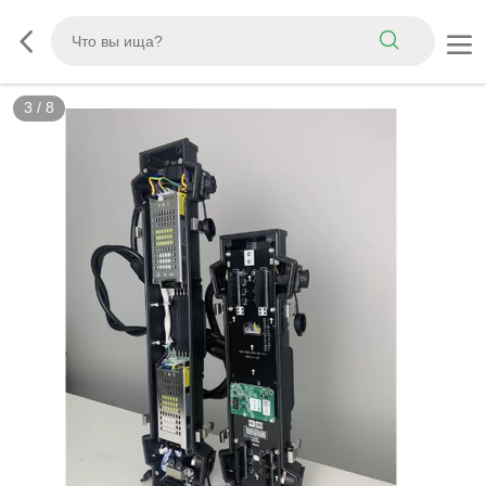
3
/
8