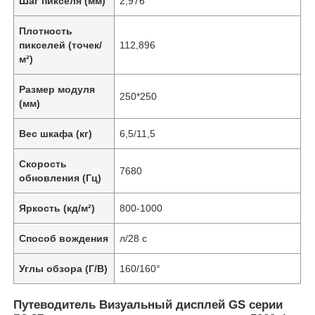
Шаг пикселя (мм)
2,976
Плотность
пикселей (точек/
112,896
м²)
Размер модуля
250*250
(мм)
Вес шкафа (кг)
6,5/11,5
Скорость
7680
обновления (Гц)
Яркость (кд/м²)
800-1000
Способ вождения
л/28 с
Углы обзора (Г/В)
160/160°
Путеводитель Визуальный дисплей GS серии