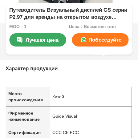
Путеводитель Визуальный дисплей GS серии
P2.97 для аренды на открытом воздухе
5000nit IP65 для цифровой сигнализации,
MOQ：1
Цена：Возможен торг
7680Hz двойной резерв
Побеседуйте
Лучшая цена
теперь
Характер продукции
Место
Китай
происхождения
Фирменное
Guide Visual
наименование
Сертификация
CCC CE FCC