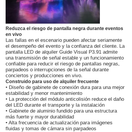
Espectáculo de RV
Reduzca el riesgo de pantalla negra durante eventos
en vivo
Sobre nosotros
Las fallas en el escenario pueden afectar seriamente
el desempeño del evento y la confianza del cliente. La
pantalla LED de alquiler Guide Visual P3.91 admite
Visita a la fábrica
una transmisión de señal estable y un funcionamiento
confiable para reducir el riesgo de pantallas negras,
parpadeos o interrupciones de la señal durante
Control de calidad
conciertos y producciones en vivo.
Construido para uso de alquiler frecuente
• Diseño de gabinete de conexión dura para una mejor
Contacta con nosotros
estabilidad y menor mantenimiento
• La protección del módulo anticolisión reduce el daño
del LED durante el transporte y la instalación
Noticias
• Gabinete de aluminio fundido para una estructura
más fuerte y mayor durabilidad
• Alta frecuencia de actualización para imágenes
fluidas y tomas de cámara sin parpadeos
Casos