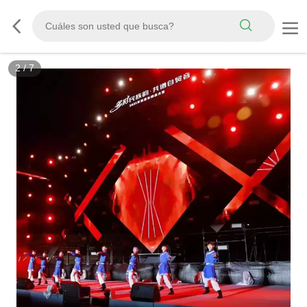
2
/
7