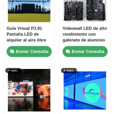
Guía Visual P3.91
Videowall LED de alto
Pantalla LED de
rendimiento con
alquiler al aire libre
gabinete de aluminio
sin pantalla negra y
fundido a presión
Enviar Consulta
Enviar Consulta
con alta actualización
impermeable IP65
con frecuencia de
actualización de 7680
Hz para eventos