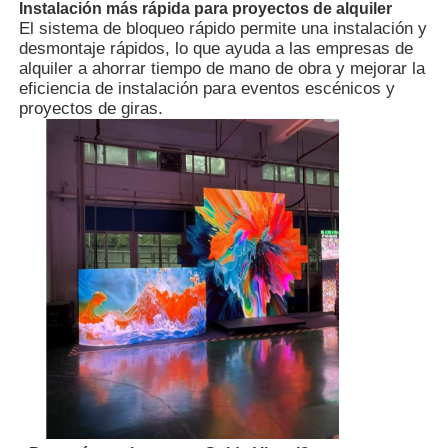
Instalación más rápida para proyectos de alquiler
El sistema de bloqueo rápido permite una instalación y
desmontaje rápidos, lo que ayuda a las empresas de
Solicitar una cita
alquiler a ahorrar tiempo de mano de obra y mejorar la
eficiencia de instalación para eventos escénicos y
proyectos de giras.
Pantalla de pared de video LED
pantalla LED
Pantalla del concierto LED
Alquiler de pantallas LED de escenario
Muro de video LED LED
Pantalla LED transparente