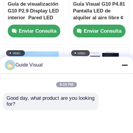
Guía de visualización
Guía Visual G10 P4.81
G10 P2.9 Display LED
Pantalla LED de
interior ️ Pared LED
alquiler al aire libre ¢
de alquiler fiable para
Solución rentable con
Enviar Consulta
Enviar Consulta
distribuidores y
diseño de gabinete
revendedores
universal
Guide Visual
9:10 PM
Good day, what product are you looking 
for?
Guía de visualización
Guía de visualización
G10 P4.81 Pantalla
de molde privado
LED al aire libre ¢
P2.9 pantalla LED de
Pantalla de alquiler
alquiler en interiores