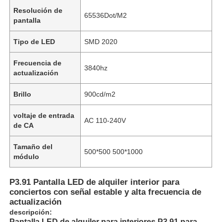
Resolución de
65536Dot/M2
pantalla
Tipo de LED
SMD 2020
Frecuencia de
3840hz
actualización
Brillo
900cd/m2
voltaje de entrada
AC 110-240V
de CA
Tamaño del
500*500 500*1000
módulo
P3.91 Pantalla LED de alquiler interior para
conciertos con señal estable y alta frecuencia de
actualización
descripción:
Pantalla LED de alquiler para interiores P3.91 para