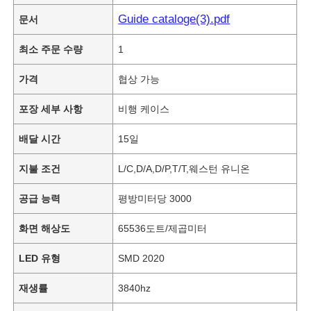
Guide cataloge(3).pdf
문서
최소 주문 수량
1
가격
협상 가능
포장 세부 사항
비행 케이스
배달 시간
15일
지불 조건
L/C,D/A,D/P,T/T,웨스턴 유니온
공급 능력
평방미터당 3000
화면 해상도
65536도트/제곱미터
LED 유형
SMD 2020
재생률
3840hz