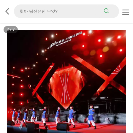
2
/
7