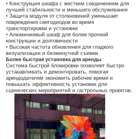
• Конструкция шкафа с жестким соединением для
лучшей стабильности и меньшего обслуживания
• Защита модуля от столкновений уменьшает
Запросить расценки
повреждения светодиодов во время
транспортировки и установки
• Алюминиевый шкаф для более прочной
Светодиодный видеостенный дисплей
конструкции и долговечности
• Высокая частота обновления для гладкого
визуализации и безминутной съемки
Светодиодный экран дисплея
Более быстрая установка для аренды
Система быстрой блокировки позволяет быстро
устанавливать и демонтировать, помогая
Экран СИД концерта
арендодателям экономить рабочее время и
повышать эффективность установки для
сценических мероприятий и гастрольных проектов.
Аренда экрана с светодиодными экранами
Светодиодная видеостена COB
Прозрачный светодиодный дисплей