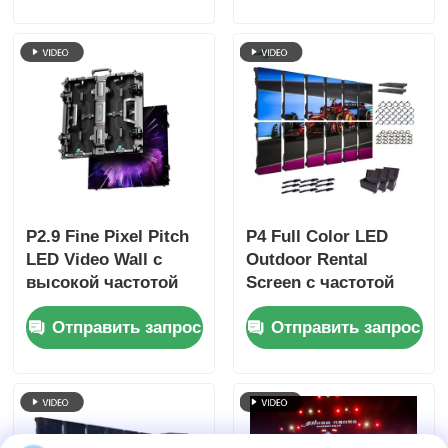
полноцветным
мм, частотой
дисплеем и защитой
обновления 3840 Гц
IP65 для концертов
и яркостью 4500 кд/
и сценических
кв.м.
мероприятий
P2.9 Fine Pixel Pitch
P4 Full Color LED
LED Video Wall с
Outdoor Rental
высокой частотой
Screen с частотой
обновления 7680 Гц
обновления 7680 Гц
Отправить запрос
Отправить запрос
и двойным
и
питанием и
водонепроницаемым
резервным кодом
IP65 для HD видео
сигнала для сцены
настенного дисплея