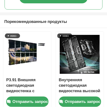
Порекомендованные продукты
P3.91 Внешняя
Внутренняя
светодиодная
светодиодная
видеостенка с
видеостена высокой
частотой
четкости P2.9 с
Отправить запрос
Отправить запрос
обновления 7680 Гц,
шагом пикселя 2,9