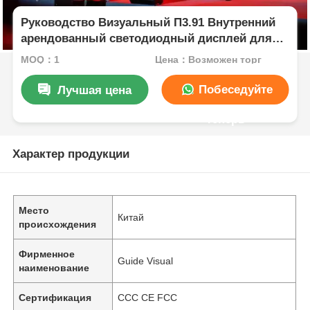
Руководство Визуальный П3.91 Внутренний
арендованный светодиодный дисплей для
концертов со стабильным сигналом и
MOQ：1
Цена：Возможен торг
высокой частотой обновления
Побеседуйте
Лучшая цена
теперь
Характер продукции
Место
Китай
происхождения
Фирменное
Guide Visual
наименование
Сертификация
CCC CE FCC