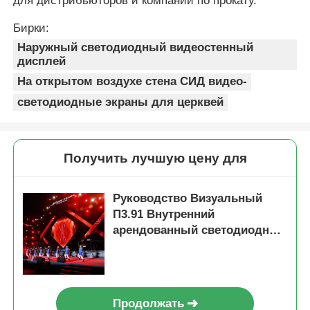
для дистрибьюторов и компаний по прокату.
Бирки:
Наружный светодиодный видеостенный
дисплей
На открытом воздухе стена СИД видео-
светодиодные экраны для церквей
Получить лучшую цену для
Руководство Визуальный
П3.91 Внутренний
арендованный светодиодный
дисплей для концертов со
стабильным сигналом и
высокой частотой
обновления
Продолжать