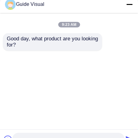
Guide Visual
9:23 AM
Good day, what product are you looking 
Водонепроницаемая
Руководство
for?
светодиодная
Визуальный
видеостена с
дисплей GS серии
частотой
P4.81 для аренды на
Отправить запрос
Отправить запрос
обновления 7680 Гц
открытом воздухе
IP65 и корпусом из
для аренды на
литого алюминия
начальном уровне,
для
5000nit IP65 7680Hz
Главная страница
Карта сайта
контактные данные
профессиональных
CE
Desktop Site
мероприятий
Карта сайта
Политика уединения
Качество
Светодиодный видеостенный дисплей