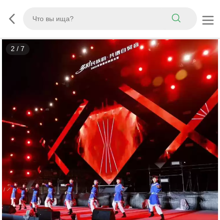
2
/
7