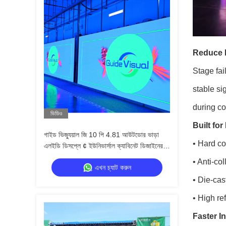
Reduce B
Stage fai
stable si
during co
ভিডিও
Built fo
গাইড ভিজ্যুয়াল জি 10 পি 4.81 আউটডোর ভাড়া
• Hard co
এলইডি ডিসপ্লে ¢ ইউনিভার্সাল ক্যাবিনেট ডিজাইনের
সাথে ব্যয়-কার্যকর সমাধান
• Anti-co
এখন চ্যাট করুন
• Die-cas
• High re
Faster In