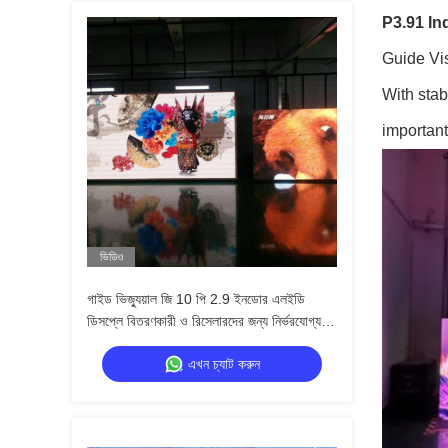
P3.91 In
Guide Vis
With stab
important
ভিডিও
গাইড ভিজ্যুয়াল জি 10 পি 2.9 ইনডোর এলইডি
ডিসপ্লে বিতরণকারী ও রিসেলারদের জন্য নির্ভরযোগ্য
ভাড়া এলইডি ওয়াল
এখন চ্যাট করুন