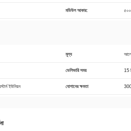
মডিউল আকার:
৫০০
মূল্য
আলো
ডেলিভারি সময়
15 
স্টার্ন ইউনিয়ন
যোগানের ক্ষমতা
3000
না