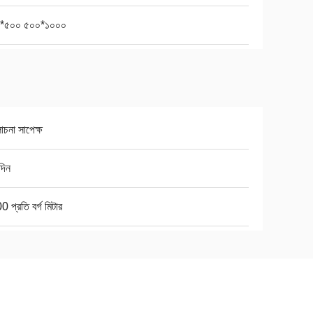
*৫০০ ৫০০*১০০০
চনা সাপেক্ষ
দিন
 প্রতি বর্গ মিটার