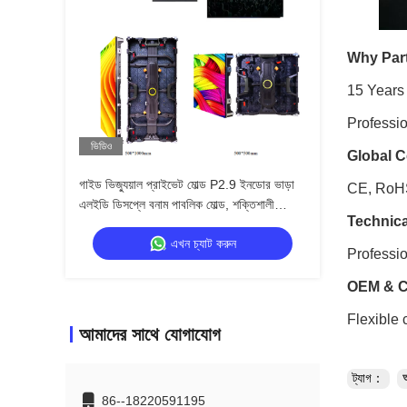
Why Part
15 Years
Professio
ভিডিও
Global Ce
গাইড ভিজ্যুয়াল প্রাইভেট মোল্ড P2.9 ইনডোর ভাড়া
CE, RoHS,
এলইডি ডিসপ্লে বনাম পাবলিক মোল্ড, শক্তিশালী
Technica
ক্যাবিনেট অ্যান্টি-কোলিশন
এখন চ্যাট করুন
Professio
OEM & C
Flexible 
আমাদের সাথে যোগাযোগ
ট্যাগ：
86--18220591195