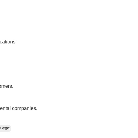
cations.
tomers.
 rental companies.
ি ওয়াল