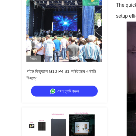
The quick
setup eff
ভিডিও
গাইড ভিজ্যুয়াল G10 P4.81 আউটডোর এলইডি
ডিসপ্লে
এখন চ্যাট করুন