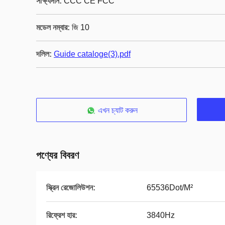
সাক্ষ্যদান:
CCC CE FCC
মডেল নম্বার:
জি 10
দলিল:
Guide cataloge(3).pdf
এখন চ্যাট করুন
পণ্যের বিবরণ
স্ক্রিন রেজোলিউশন:
65536Dot/M²
রিফ্রেশ হার:
3840Hz