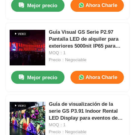
Ahora Charle
Mejor precio
Guía Visual GS Serie P2.97
Pantalla LED de alquiler para
exteriores 5000nit IP65 para
señalización digital, respaldo
MOQ：1
dual de 7680 Hz
Precio：Negociable
Ahora Charle
Mejor precio
En casa.
Guía de visualización de la
serie GS P3.91 Indoor Rental
Productos
LED Display para eventos de
bodas, 7680Hz de doble
MOQ：1
respaldo CE
Precio：Negociable
Vídeos