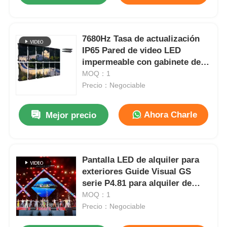
7680Hz Tasa de actualización
IP65 Pared de video LED
impermeable con gabinete de
aluminio fundido para eventos
MOQ：1
profesionales
Precio：Negociable
Ahora Charle
Mejor precio
Pantalla LED de alquiler para
exteriores Guide Visual GS
serie P4.81 para alquiler de
nivel básico, 5000nit IP65
MOQ：1
7680Hz CE
Precio：Negociable