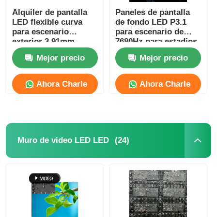
Alquiler de pantalla
Paneles de pantalla
LED flexible curva
de fondo LED P3.1
para escenario
para escenario de
exterior 3.91mm
7680Hz para estadios
centros comerciales
de fútbol de alta
Mejor precio
Mejor precio
5V SDK
resolución
Ahora Charle
Ahora Charle
(24)
Muro de video LED LED