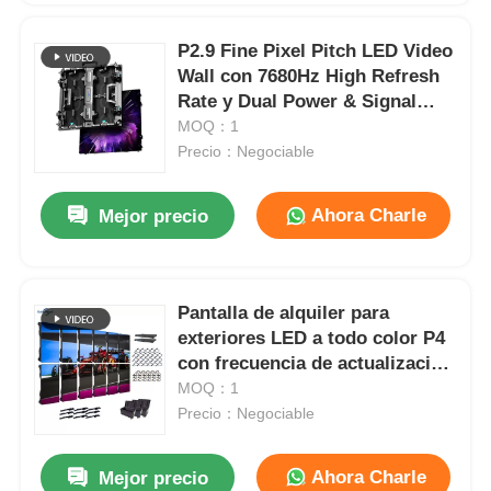
P2.9 Fine Pixel Pitch LED Video
Wall con 7680Hz High Refresh
Rate y Dual Power & Signal
Backup para eventos de
MOQ：1
escenario
Precio：Negociable
Ahora Charle
Mejor precio
Pantalla de alquiler para
exteriores LED a todo color P4
con frecuencia de actualización
de 7680 Hz e impermeabilidad
MOQ：1
IP65 para pantalla de pared de
Precio：Negociable
video HD
Ahora Charle
Mejor precio