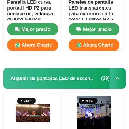
Pantalla LED curva
Paneles de pantalla
portátil HD P2 para
LED transparentes
conciertos, videowall,
para exteriores a todo
4500cd-5000cd
color y ligeros P2.6
P2.9 Impermeables
Mejor precio
Mejor precio
personalizados
Ahora Charle
Ahora Charle
(29)
Alquiler de pantallas LED de escenario