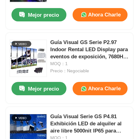
Ahora Charle
Mejor precio
Espectáculo de RV
Sobre nosotros
Guía Visual GS Serie P2.97
Indoor Rental LED Display para
eventos de exposición, 7680Hz
Visita a la fábrica
Sin pantalla negra CE
MOQ：1
Precio：Negociable
Control de calidad
Ahora Charle
Mejor precio
Contacta con nosotros
Noticias
Guía Visual Serie GS P4.81
Exhibición LED de alquiler al
aire libre 5000nit IP65 para
Casos
cartelera de estadio, 7680Hz
MOQ：1