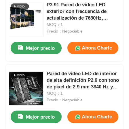
P3.91 Pared de vídeo LED
exterior con frecuencia de
actualización de 7680Hz,
pantalla a todo color y
MOQ：1
protección IP65 para conciertos
Precio：Negociable
y eventos de escenario
Ahora Charle
Mejor precio
Pared de vídeo LED de interior
de alta definición P2.9 con tono
de píxel de 2.9 mm 3840 Hz y
velocidad de actualización y
MOQ：1
brillo de 4500 cd / m2
Precio：Negociable
Ahora Charle
Mejor precio