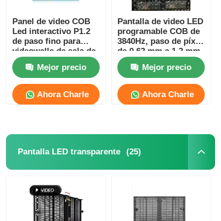
Panel de video COB
Pantalla de video LED
Led interactivo P1.2
programable COB de
de paso fino para
3840Hz, paso de píxel
videowalls de sala de
de 0,62 mm a 1,2 mm
conferencias
Mejor precio
Mejor precio
Ahora Charle
Ahora Charle
(25)
Pantalla LED transparente