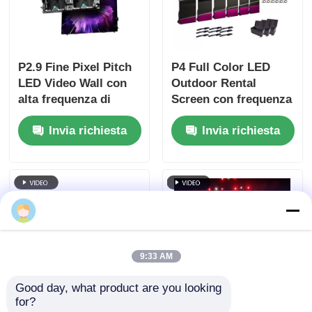
P2.9 Fine Pixel Pitch
P4 Full Color LED
LED Video Wall con
Outdoor Rental
alta frequenza di
Screen con frequenza
aggiornamento di
di aggiornamento di
Invia richiesta
Invia richiesta
7680Hz e doppio
7680Hz e IP65
supporto di
impermeabile per
alimentazione e
display video HD
segnale per eventi sul
palco
9:33 AM
Good day, what product are you looking 
for?
7680Hz Refresh Rate
Guida Visuale GS