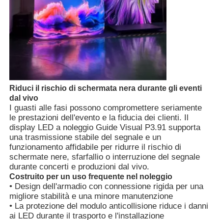
Spettacolo VR
Chi Siamo
Riduci il rischio di schermata nera durante gli eventi
Visita alla fabbrica
dal vivo
I guasti alle fasi possono compromettere seriamente
le prestazioni dell'evento e la fiducia dei clienti. Il
Controllo di qualità
display LED a noleggio Guide Visual P3.91 supporta
una trasmissione stabile del segnale e un
funzionamento affidabile per ridurre il rischio di
Contattaci
schermate nere, sfarfallio o interruzione del segnale
durante concerti e produzioni dal vivo.
Costruito per un uso frequente nel noleggio
Notizie
• Design dell'armadio con connessione rigida per una
migliore stabilità e una minore manutenzione
• La protezione del modulo anticollisione riduce i danni
Casi
ai LED durante il trasporto e l'installazione