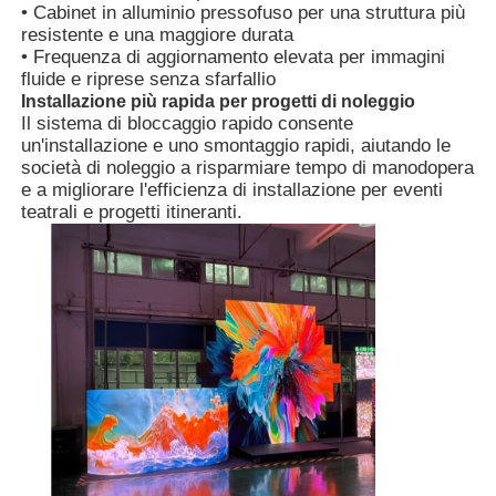
• Cabinet in alluminio pressofuso per una struttura più
resistente e una maggiore durata
• Frequenza di aggiornamento elevata per immagini
Chiedi un preventivo
fluide e riprese senza sfarfallio
Installazione più rapida per progetti di noleggio
Il sistema di bloccaggio rapido consente
Display a parete video a LED
un'installazione e uno smontaggio rapidi, aiutando le
società di noleggio a risparmiare tempo di manodopera
e a migliorare l'efficienza di installazione per eventi
Schermata del display LED
teatrali e progetti itineranti.
Schermo di concerto LED
Noleggio di schermi a LED
Muro video a LED COB
Display LED trasparente