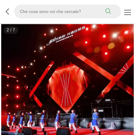
2
/
7