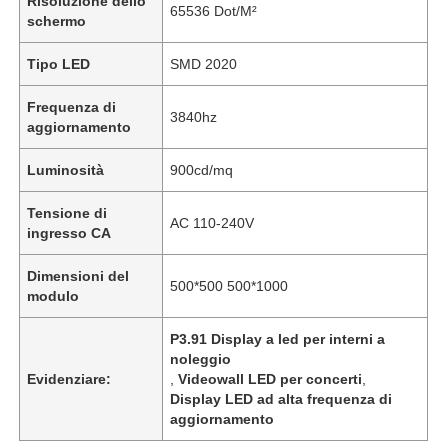
Risoluzione dello
65536 Dot/M²
schermo
Tipo LED
SMD 2020
Frequenza di
3840hz
aggiornamento
Luminosità
900cd/mq
Tensione di
AC 110-240V
ingresso CA
Dimensioni del
500*500 500*1000
modulo
P3.91 Display a led per interni a
noleggio
Evidenziare:
,
Videowall LED per concerti
,
Display LED ad alta frequenza di
aggiornamento