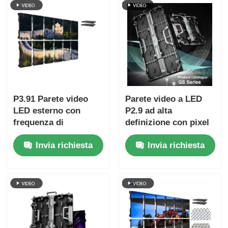
P3.91 Parete video
Parete video a LED
LED esterno con
P2.9 ad alta
frequenza di
definizione con pixel
aggiornamento di
pitch di 2,9 mm,
Invia richiesta
Invia richiesta
7680Hz, display a
refresh rate di 3840
colori e protezione
Hz e luminosità di
IP65 per concerti ed
4500 cd/m2
eventi sul palco