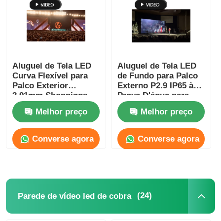
Solicitar Orçamento
Vídeo Wall Display de LED
Aluguel de Tela LED
Aluguel de Tela LED
Curva Flexível para
de Fundo para Palco
Palco Exterior
Externo P2.9 IP65 à
Tela da tela LED
3.91mm Shoppings
Prova D'água para
5V SDK
Concertos
Melhor preço
Melhor preço
Tela do diodo emissor de luz do concerto
Converse agora
Converse agora
Aluguer de ecrãs de LED
Parede de vídeo led de cobra
(24)
Parede de vídeo led de cobra
Exibição de LED transparente