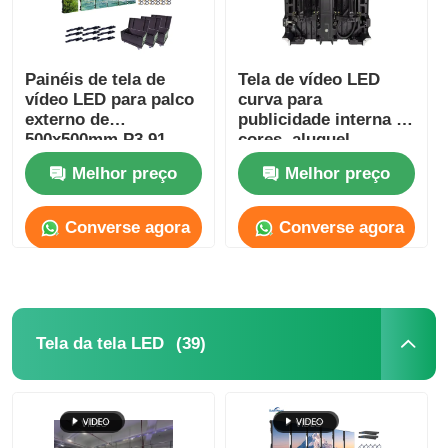
Painéis de tela de
Tela de vídeo LED
vídeo LED para palco
curva para
externo de
publicidade interna a
500x500mm P3.91
cores, aluguel,
800mcd-1000mcd
Melhor preço
Melhor preço
Converse agora
Converse agora
(39)
Tela da tela LED