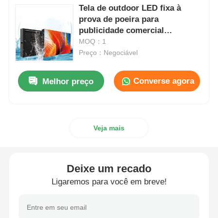
Tela de outdoor LED fixa à
prova de poeira para
publicidade comercial
6000mcd/m²
MOQ：1
Preço：Negociável
Converse agora
Melhor preço
Veja mais
Deixe um recado
Ligaremos para você em breve!