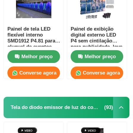
Painel de tela LED
Painel de exibição
flexível interno
digital externo LED
SMD1912 P4.81 para
P4 sem cintilação
aluguel de eventos
para publicidade, leve
publicitários
Melhor preço
Melhor preço
Converse agora
Converse agora
Para casa
(93)
Tela do diodo emissor de luz do concerto
Produtos
Vídeos