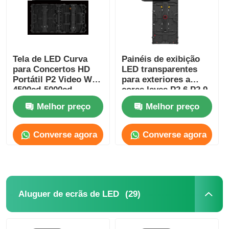
Espetáculo VR
Tela de LED Curva
Painéis de exibição
Sobre nós
para Concertos HD
LED transparentes
Portátil P2 Video Wall
para exteriores a
4500cd-5000cd
cores leves P2.6 P2.9
Visita à Fábrica
à prova d'água
Melhor preço
Melhor preço
personalizados
Controle de qualidade
Converse agora
Converse agora
Contacte-nos
Notícias
(29)
Aluguer de ecrãs de LED
Casos