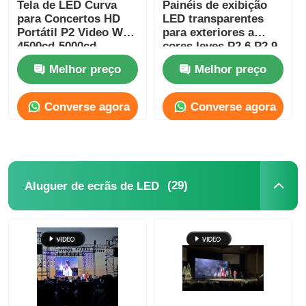
Tela de LED Curva
Painéis de exibição
para Concertos HD
LED transparentes
Portátil P2 Video Wall
para exteriores a
4500cd-5000cd
cores leves P2.6 P2.9
à prova d'água
Melhor preço
Melhor preço
personalizados
Converse agora
Converse agora
(29)
Aluguer de ecrãs de LED