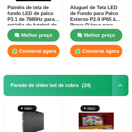
Painéis de tela de
Aluguel de Tela LED
fundo LED de palco
de Fundo para Palco
P3.1 de 7680Hz para
Externo P2.9 IP65 à
estádio de futebol de
Prova D'água para
alta resolução
Concertos
Melhor preço
Melhor preço
Converse agora
Converse agora
(24)
Parede de vídeo led de cobra