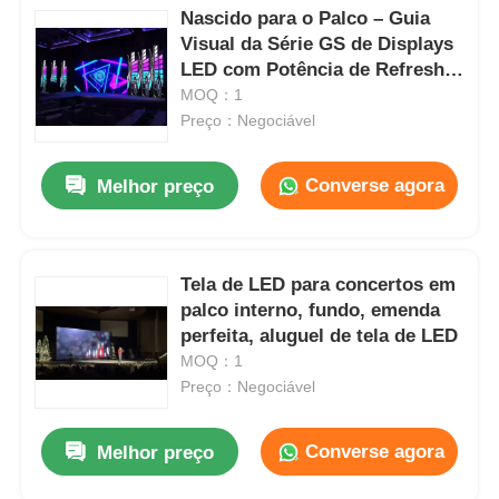
Nascido para o Palco – Guia
Visual da Série GS de Displays
LED com Potência de Refresh
de 7680Hz
MOQ：1
Preço：Negociável
Converse agora
Melhor preço
Tela de LED para concertos em
palco interno, fundo, emenda
perfeita, aluguel de tela de LED
MOQ：1
Preço：Negociável
Converse agora
Melhor preço