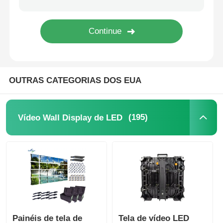
Ecrã LED SMD
Painel de exibição LED exterior
OUTRAS CATEGORIAS DOS EUA
outdoor led ao ar livre
(195)
Vídeo Wall Display de LED
Painéis de tela de
Tela de vídeo LED