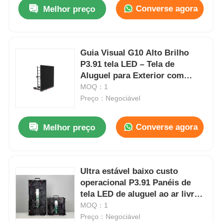
Converse agora
Melhor preço
Guia Visual G10 Alto Brilho
P3.91 tela LED – Tela de
Aluguel para Exterior com
Sistema de Backup Duplo
MOQ：1
Preço：Negociável
Converse agora
Melhor preço
Para casa
Ultra estável baixo custo
operacional P3.91 Panéis de
Produtos
tela LED de aluguel ao ar livre
com HUB com fio rígido para
MOQ：1
produção ao vivo e eventos
Preço：Negociável
Vídeos