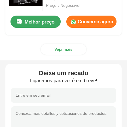
Preço：Negociável
Solicitar Orçamento
Converse agora
Melhor preço
Vídeo Wall Display de LED
Veja mais
Tela da tela LED
Tela do diodo emissor de luz do concerto
Deixe um recado
Ligaremos para você em breve!
Aluguer de ecrãs de LED
Parede de vídeo led de cobra
Exibição de LED transparente