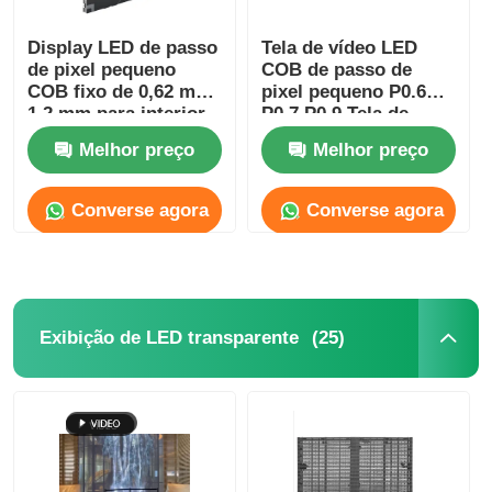
Display LED de passo
Tela de vídeo LED
de pixel pequeno
COB de passo de
COB fixo de 0,62 mm-
pixel pequeno P0.6
1,2 mm para interior,
P0.7 P0.9 Tela de
parede de vídeo Ultra
publicidade micro
Melhor preço
Melhor preço
HD
fina
Converse agora
Converse agora
(25)
Exibição de LED transparente