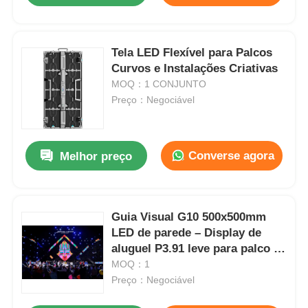
Tela LED Flexível para Palcos
Curvos e Instalações Criativas
MOQ：1 CONJUNTO
Preço：Negociável
Converse agora
Melhor preço
Guia Visual G10 500x500mm
LED de parede – Display de
aluguel P3.91 leve para palco e
transmissão
MOQ：1
Preço：Negociável