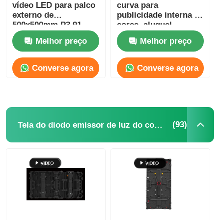
vídeo LED para palco
curva para
externo de
publicidade interna a
500x500mm P3.91
cores, aluguel,
800mcd-1000mcd
Melhor preço
Melhor preço
Converse agora
Converse agora
(93)
Tela do diodo emissor de luz do concerto