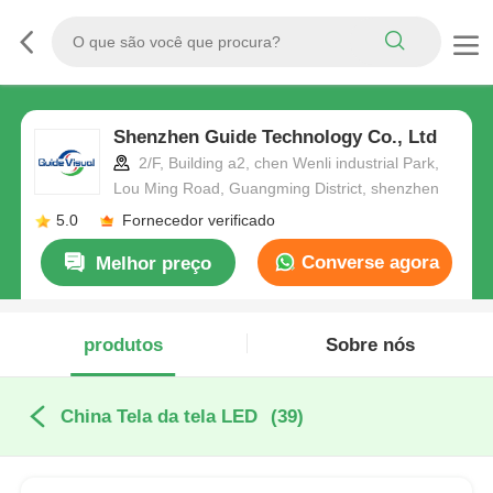
Shenzhen Guide Technology Co., Ltd
2/F, Building a2, chen Wenli industrial Park,
Lou Ming Road, Guangming District, shenzhen
5.0
Fornecedor verificado
Converse agora
Melhor preço
produtos
Sobre nós
China Tela da tela LED
(39)