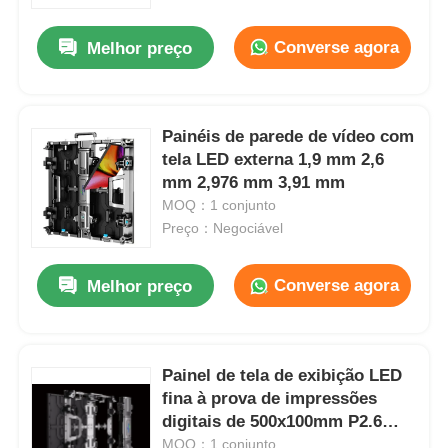
Converse agora
Melhor preço
Espetáculo VR
Sobre nós
Painéis de parede de vídeo com
tela LED externa 1,9 mm 2,6
mm 2,976 mm 3,91 mm
Visita à Fábrica
MOQ：1 conjunto
Preço：Negociável
Controle de qualidade
Converse agora
Melhor preço
Contacte-nos
Notícias
Painel de tela de exibição LED
fina à prova de impressões
digitais de 500x100mm P2.6
Casos
4500cd
MOQ：1 conjunto