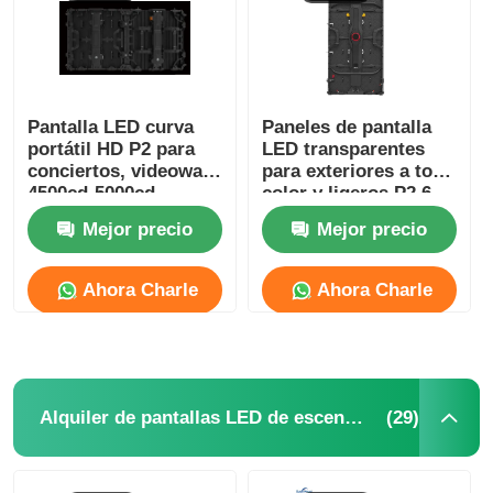
Espectáculo de RV
Pantalla LED curva
Paneles de pantalla
Sobre nosotros
portátil HD P2 para
LED transparentes
conciertos, videowall,
para exteriores a todo
4500cd-5000cd
color y ligeros P2.6
Visita a la fábrica
P2.9 Impermeables
Mejor precio
Mejor precio
personalizados
Control de calidad
Ahora Charle
Ahora Charle
Contacta con nosotros
Noticias
(29)
Alquiler de pantallas LED de escenario
Casos