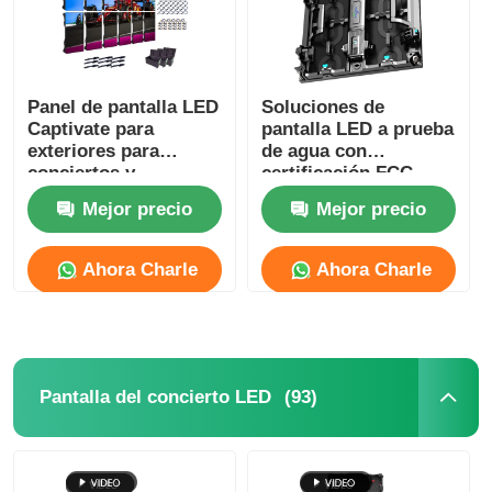
Panel de pantalla LED
Soluciones de
Captivate para
pantalla LED a prueba
exteriores para
de agua con
conciertos y
certificación FCC
festivales 250 mm *
para eventos 500 mm
Mejor precio
Mejor precio
250 mm
* 1000 mm
Ahora Charle
Ahora Charle
En casa.
(93)
Pantalla del concierto LED
Productos
Vídeos