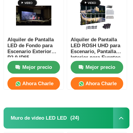
Solicitar una cita
Pantalla de pared de video LED
Alquiler de Pantalla
Alquiler de Pantalla
LED de Fondo para
LED ROSH UHD para
Escenario Exterior
Escenario, Pantalla
pantalla LED
P2.9 IP65
Interior para Eventos
Impermeable para
Corporativos
Mejor precio
Mejor precio
Conciertos
Pantalla del concierto LED
Ahora Charle
Ahora Charle
Alquiler de pantallas LED de escenario
Muro de video LED LED
(24)
Muro de video LED LED
Pantalla LED transparente