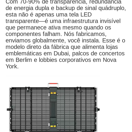
Com 70-90% de transparência, redundância
de energia dupla e backup de sinal quádruplo,
esta não é apenas uma tela LED
Espetáculo VR
transparente—é uma infraestrutura invisível
que permanece ativa mesmo quando os
componentes falham. Nós fabricamos,
Sobre nós
enviamos globalmente, você instala. Esse é o
modelo direto da fábrica que alimenta lojas
emblemáticas em Dubai, palcos de concertos
Visita à Fábrica
em Berlim e lobbies corporativos em Nova
York.
Controle de qualidade
Contacte-nos
Notícias
Casos