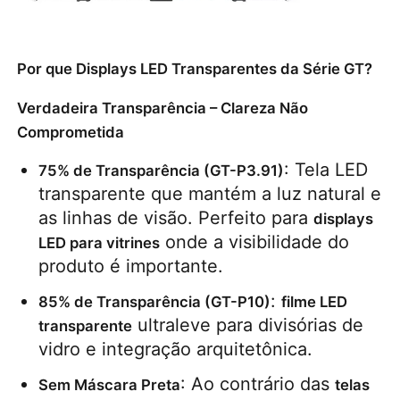
Solicitar Orçamento
Por que Displays LED Transparentes da Série GT?
Vídeo Wall Display de LED
Verdadeira Transparência – Clareza Não
Comprometida
Tela da tela LED
: Tela LED 
75% de Transparência (GT-P3.91)
transparente que mantém a luz natural e 
as linhas de visão. Perfeito para 
Tela do diodo emissor de luz do concerto
displays 
 onde a visibilidade do 
LED para vitrines
produto é importante.
Aluguer de ecrãs de LED
: 
85% de Transparência (GT-P10)
filme LED 
 ultraleve para divisórias de 
transparente
Parede de vídeo led de cobra
vidro e integração arquitetônica.
: Ao contrário das 
Sem Máscara Preta
telas 
Exibição de LED transparente