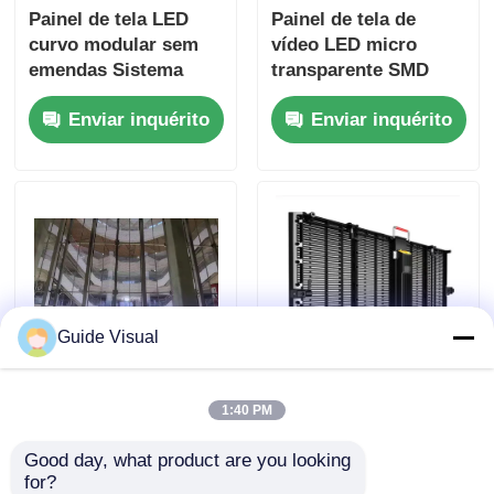
Painel de tela LED
Painel de tela de
curvo modular sem
vídeo LED micro
emendas Sistema
transparente SMD
NovaStar 6000nits
240V
Enviar inquérito
Enviar inquérito
Guide Visual
Tela de exibição de
Tela de LED
1:40 PM
publicidade LED
transparente
interna e externa
comercial para
Good day, what product are you looking 
transparente ultra
exibição de vídeo
for?