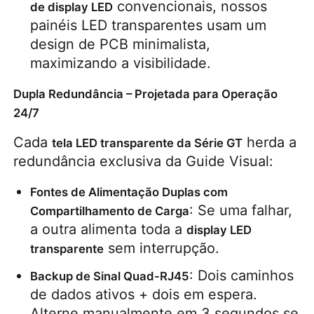
 convencionais, nossos 
de display LED
painéis LED transparentes usam um 
Ecrã LED SMD
design de PCB minimalista, 
maximizando a visibilidade.
Painel de exibição LED exterior
Dupla Redundância – Projetada para Operação
24/7
outdoor led ao ar livre
Cada 
 herda a 
tela LED transparente da Série GT
redundância exclusiva da Guide Visual:
Fontes de Alimentação Duplas com 
: Se uma falhar, 
Compartilhamento de Carga
a outra alimenta toda a 
display LED 
 sem interrupção.
transparente
: Dois caminhos 
Backup de Sinal Quad-RJ45
de dados ativos + dois em espera. 
Alterne manualmente em 3 segundos se 