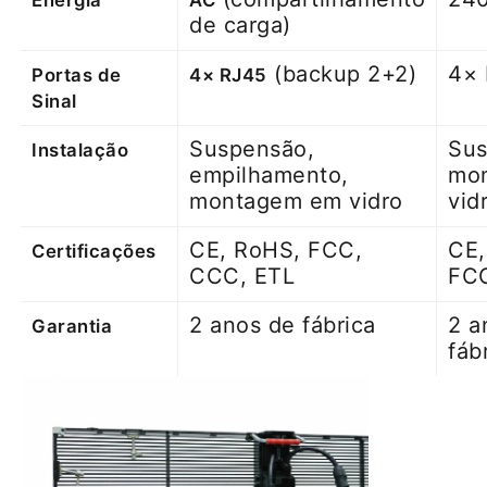
de carga)
(backup 2+2)
4×
Portas de
4× RJ45
Sinal
Suspensão,
Sus
Instalação
empilhamento,
mo
montagem em vidro
vid
CE, RoHS, FCC,
CE,
Certificações
CCC, ETL
FC
2 anos de fábrica
2 a
Garantia
fáb