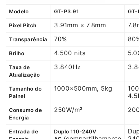
Modelo
GT-P3.91
GT-
3.91mm × 7.8mm
7.
Pixel Pitch
70%
80
Transparência
4.500 nits
5.0
Brilho
3.840Hz
3.
Taxa de
Atualização
1000×500mm, 5kg
10
Tamanho do
4.5
Painel
250W/m²
20
Consumo de
Energia
Dup
Entrada de
Duplo 110-240V
(compartilhamento
24
Energia
AC