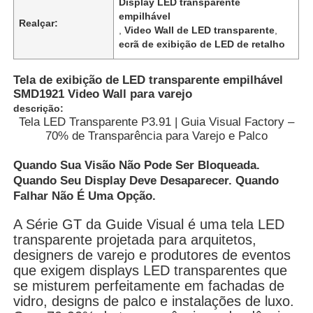
Display LED transparente
empilhável
Realçar:
,
Video Wall de LED transparente
,
ecrã de exibição de LED de retalho
Tela de exibição de LED transparente empilhável
SMD1921 Video Wall para varejo
descrição:
Tela LED Transparente P3.91 | Guia Visual Factory –
70% de Transparência para Varejo e Palco
Quando Sua Visão Não Pode Ser Bloqueada.
Quando Seu Display Deve Desaparecer. Quando
Falhar Não É Uma Opção.
Para casa
A Série GT da Guide Visual é uma tela LED
transparente projetada para arquitetos,
designers de varejo e produtores de eventos
Produtos
que exigem displays LED transparentes que
se misturem perfeitamente em fachadas de
vidro, designs de palco e instalações de luxo.
Vídeos