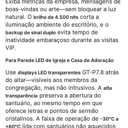
Exiba métricas da empresa, mensagens de 
boas-vindas ou arte—sem bloquear a luz 
natural. O 
 corta a 
brilho de 4.500 nits
iluminação ambiente do escritório, e o 
 evita tempo de 
backup de sinal duplo
inatividade embaraçoso durante as visitas 
VIP.
Para Parede LED de Igreja e Casa de Adoração
Use 
 GT-P7.8 atrás 
displays LED transparentes
do altar—visíveis aos membros da 
congregação, mas não intrusivos. A 
alta 
 preserva a abertura do 
transparência
santuário, ao mesmo tempo em que 
oferece letras e pontos de sermão 
cristalinos. A faixa de operação de 
-30°C a 
 lida com santuários não aquecidos 
+60°C