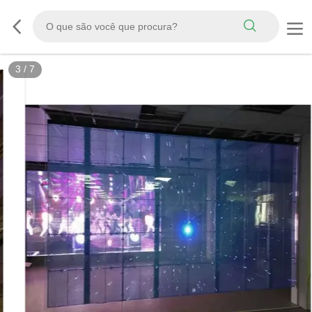
3
/
7