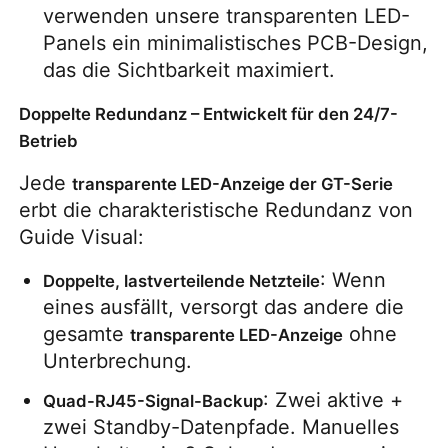
verwenden unsere transparenten LED-
Panels ein minimalistisches PCB-Design, 
SMD LED-Bildschirm
das die Sichtbarkeit maximiert.
LED-Anzeigetafel für den Außenbereich
Doppelte Redundanz – Entwickelt für den 24/7-
Betrieb
LED-Werbetafel im Freien
Jede 
transparente LED-Anzeige der GT-Serie
erbt die charakteristische Redundanz von 
Guide Visual:
: Wenn 
Doppelte, lastverteilende Netzteile
eines ausfällt, versorgt das andere die 
gesamte 
 ohne 
transparente LED-Anzeige
Unterbrechung.
: Zwei aktive + 
Quad-RJ45-Signal-Backup
zwei Standby-Datenpfade. Manuelles 