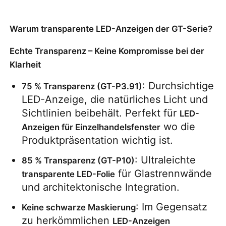
Angebot anfordern
Warum transparente LED-Anzeigen der GT-Serie?
Echte Transparenz – Keine Kompromisse bei der
LED-Videowand-Display
Klarheit
: Durchsichtige 
75 % Transparenz (GT-P3.91)
LED -Anzeigebildschirm
LED-Anzeige, die natürliches Licht und 
Sichtlinien beibehält. Perfekt für 
LED-
Schirm des Konzert-LED
 wo die 
Anzeigen für Einzelhandelsfenster
Produktpräsentation wichtig ist.
Vermietung von LED-Bildschirmen
: Ultraleichte 
85 % Transparenz (GT-P10)
 für Glastrennwände 
transparente LED-Folie
und architektonische Integration.
COB -LED -Videowand
: Im Gegensatz 
Keine schwarze Maskierung
Transparentes LED -Display
zu herkömmlichen 
LED-Anzeigen