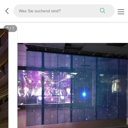
3
/
7