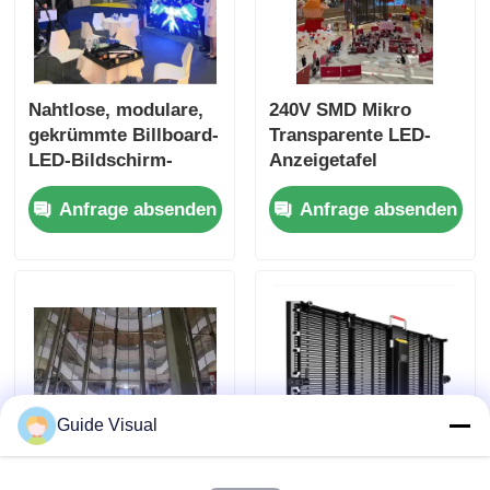
Nahtlose, modulare,
240V SMD Mikro
gekrümmte Billboard-
Transparente LED-
LED-Bildschirm-
Anzeigetafel
Panel NovaStar-
Videowand
Anfrage absenden
Anfrage absenden
System 6000 Nits
Guide Visual