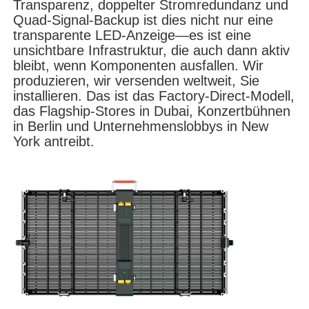
Transparenz, doppelter Stromredundanz und
Quad-Signal-Backup ist dies nicht nur eine
transparente LED-Anzeige—es ist eine
VR Show
unsichtbare Infrastruktur, die auch dann aktiv
bleibt, wenn Komponenten ausfallen. Wir
produzieren, wir versenden weltweit, Sie
Über uns
installieren. Das ist das Factory-Direct-Modell,
das Flagship-Stores in Dubai, Konzertbühnen
in Berlin und Unternehmenslobbys in New
Werksbesichtigung
York antreibt.
Qualitätskontrolle
Kontakt
Nachrichten
Fälle