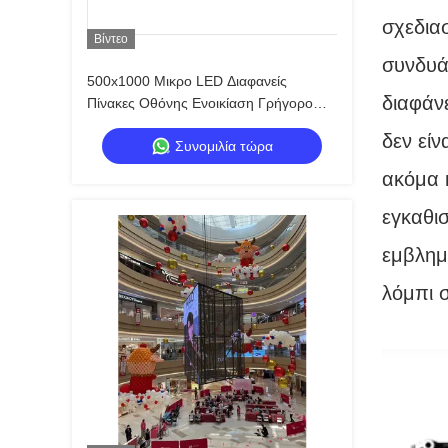
σχεδια
Βίντεο
συνδυά
500x1000 Μικρο LED Διαφανείς
διαφάν
Πίνακες Οθόνης Ενοικίαση Γρήγορο
Κλείδωμα Προσαρμοσμένο
δεν εί
Συνομιλία τώρα
ακόμα 
εγκαθισ
εμβλημ
λόμπι 