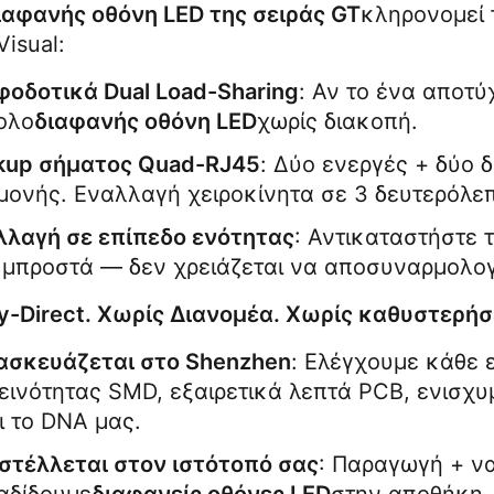
ιαφανής οθόνη LED της σειράς GT
κληρονομεί 
Visual:
φοδοτικά Dual Load-Sharing
: Αν το ένα αποτύχ
ολο
διαφανής οθόνη LED
χωρίς διακοπή.
kup σήματος Quad-RJ45
: Δύο ενεργές + δύο 
μονής. Εναλλαγή χειροκίνητα σε 3 δευτερόλεπ
λλαγή σε επίπεδο ενότητας
: Αντικαταστήστε 
 μπροστά — δεν χρειάζεται να αποσυναρμολογ
y-Direct. Χωρίς Διανομέα. Χωρίς καθυστερήσ
ασκευάζεται στο Shenzhen
: Ελέγχουμε κάθε 
ινότητας SMD, εξαιρετικά λεπτά PCB, ενισχυμ
ι το DNA μας.
στέλλεται στον ιστότοπό σας
: Παραγωγή + να