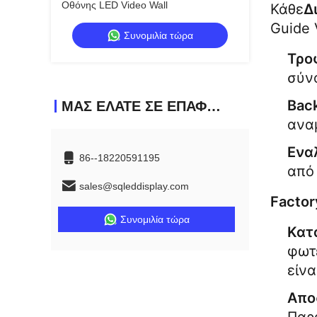
Οθόνης LED Video Wall
Κάθε
Δ
Guide 
Συνομιλία τώρα
Τρο
σύν
Bac
ΜΑΣ ΕΛΆΤΕ ΣΕ ΕΠΑΦΉ ΜΕ
ανα
Ενα
86--18220591195
από
sales@sqleddisplay.com
Factor
Συνομιλία τώρα
Κατ
φωτε
είνα
Απο