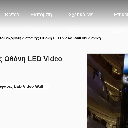
Βίντεο
Εκπομπή
Σχετικά Με
Επικο
VR
Εμάς
Μας
οιβαζόμενη Διαφανής Οθόνη LED Video Wall για Λιανική
ς Οθόνη LED Video
αφανές LED Video Wall