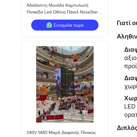
Αδιάλειπτη Μονάδα Καμπυλωτή
Πινακίδα Led Οθόνη Πάνελ NovaStar
System 6000nits
Γιατί 
Συνομιλία τώρα
Αληθιν
Δια
αξιο
προϊ
Δια
χωρ
Χωρ
LED 
ορα
Διπλός
240V SMD Μικρή Διαφανής Πίνακας