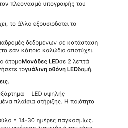
τον πλεονασμό υπογραφής του 
ει, το άλλο εξουσιοδοτεί το 
διαδρομές δεδομένων σε κατάσταση 
τα εάν κάποιο καλώδιο αποτύχει.
το άτομο
Μονάδες LED
σε 2 λεπτά 
ήσετε το
γυάλινη οθόνη LED
δομή.
εις.
εξάρτημα— LED υψηλής 
ένα πλαίσια στήριξης. Η ποιότητα 
ύλο = 14-30 ημέρες παγκοσμίως. 