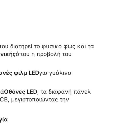
ου διατηρεί το φυσικό φως και τα 
νικής
όπου η προβολή του 
ανές φιλμ LED
για γυάλινα 
κά
Οθόνες LED
, τα διαφανή πάνελ 
CB, μεγιστοποιώντας την 
γία