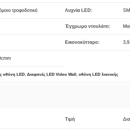
όμοιο τροφοδοτικό
Λυχνία LED:
SM
Έγχρωμο ντουλάπι:
Μα
Εικονοκύτταρο:
3,9
00cmm
,
,
ς οθόνη LED
Διαφανές LED Video Wall
οθόνη LED λιανικής
Τιμή
Δι