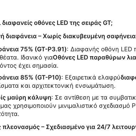
οι διαφανείς οθόνες LED της σειράς GT;
ή διαφάνεια – Χωρίς διακυβευμένη σαφήνεια
φάνεια 75% (GT-P3.91)
: Διαφανής οθόνη LED π
θέατα. Ιδανικό για
Οθόνες LED παραθύρων λια
όντος έχει σημασία.
φάνεια 85% (GT-P10)
: Εξαιρετικά ελαφρύ
διαφ
ίσματα και αρχιτεκτονική ενσωμάτωση.
ίς μαύρη κάλυψη
: Σε αντίθεση με τα συμβατι
μας χρησιμοποιούν μινιμαλιστικό σχεδιασμό P
τότητα.
 πλεονασμός – Σχεδιασμένο για 24/7 λειτουρ