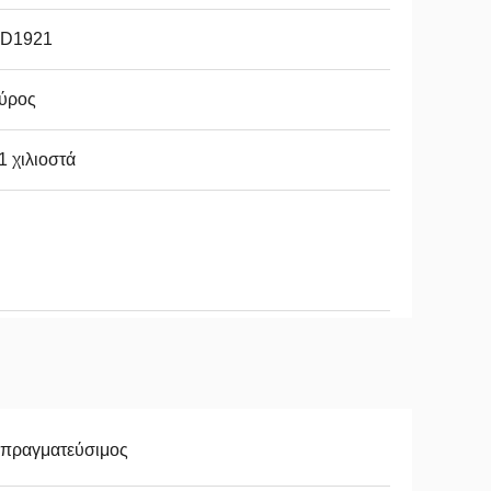
D1921
ύρος
1 χιλιοστά
απραγματεύσιμος