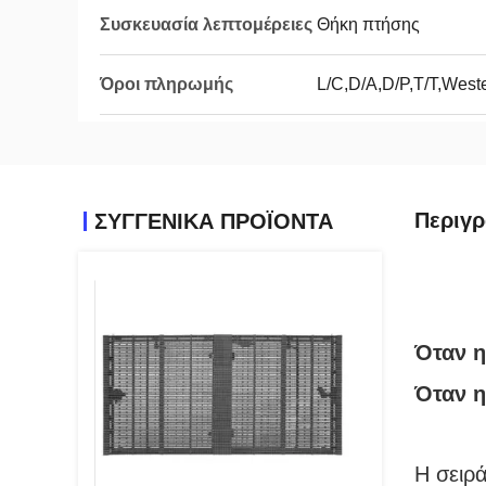
Συσκευασία λεπτομέρειες
Θήκη πτήσης
Όροι πληρωμής
L/C,D/A,D/P,T/T,Wes
Περιγ
ΣΥΓΓΕΝΙΚΆ ΠΡΟΪΌΝΤΑ
Όταν η
Όταν η
Η σειρά