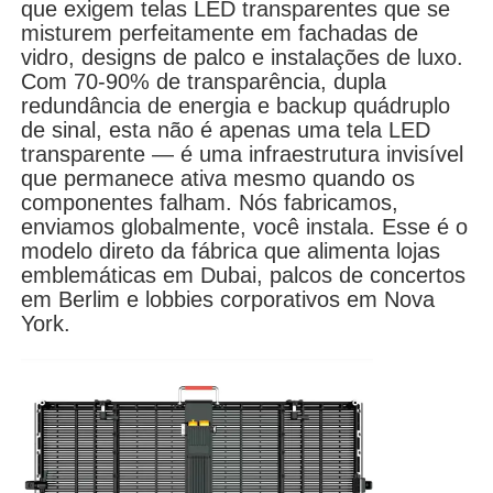
que exigem telas LED transparentes que se
misturem perfeitamente em fachadas de
vidro, designs de palco e instalações de luxo.
Espetáculo VR
Com 70-90% de transparência, dupla
redundância de energia e backup quádruplo
de sinal, esta não é apenas uma tela LED
Sobre nós
transparente — é uma infraestrutura invisível
que permanece ativa mesmo quando os
componentes falham. Nós fabricamos,
Visita à Fábrica
enviamos globalmente, você instala. Esse é o
modelo direto da fábrica que alimenta lojas
Controle de qualidade
emblemáticas em Dubai, palcos de concertos
em Berlim e lobbies corporativos em Nova
York.
Contacte-nos
Notícias
Casos