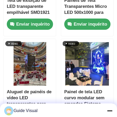
Tela de exibição de
Painéis de Tela
LED transparente
Transparentes Micro
empilhável SMD1921
LED 500x1000 para
Video Wall para
Aluguel com Trava
Enviar inquérito
Enviar inquérito
varejo
Rápida e
Personalizados
Aluguel de painéis de
Painel de tela LED
vídeo LED
curvo modular sem
transparentes para
emendas Sistema
exibição de
NovaStar 6000nits
Guide Visual
Enviar inquérito
Enviar inquérito
informações de