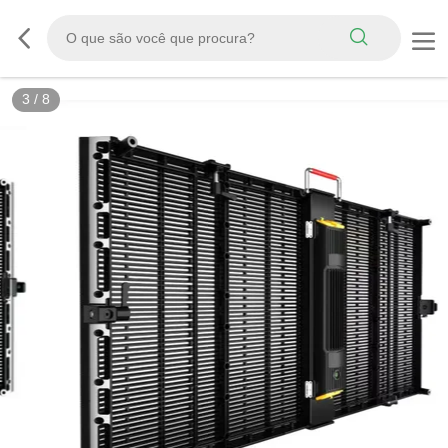
3
/
8