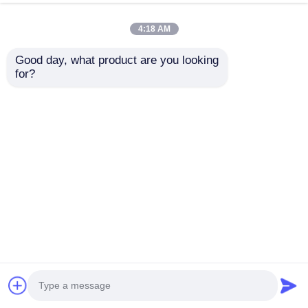
concertos
4:18 AM
Good day, what product are you looking 
for?
Tela de exibição LED
Painel de tela de
micro transparente
vídeo LED micro
Meanwell de 60Hz
transparente SMD
para eventos 3,91mm
240V
Enviar inquérito
Enviar inquérito
Casa
Mapa do Site
Fale Conosco
Desktop Site