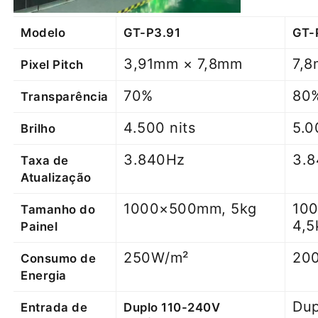
Modelo
GT-P3.91
GT-
3,91mm × 7,8mm
7,
Pixel Pitch
70%
80
Transparência
4.500 nits
5.0
Brilho
3.840Hz
3.
Taxa de
Atualização
1000×500mm, 5kg
10
Tamanho do
4,5
Painel
250W/m²
20
Consumo de
Energia
Dup
Entrada de
Duplo 110-240V