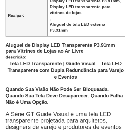
Display LED transparente P3.91mm
,
Display LED transparente para
vitrines de lojas
Realçar:
,
Aluguel de tela LED externa
P3.91mm
Aluguel de Display LED Transparente P3.91mm
para Vitrines de Lojas ao Ar Livre
descrição:
Tela LED Transparente | Guide Visual – Tela LED
Transparente com Dupla Redundância para Varejo
e Eventos
Quando Sua Visão Não Pode Ser Bloqueada.
Para casa
Quando Sua Tela Deve Desaparecer. Quando Falha
Não é Uma Opção.
Produtos
A Série GT Guide Visual é uma tela LED
transparente projetada para arquitetos,
designers de varejo e produtores de eventos
Vídeos