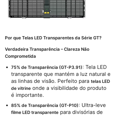
Solicitar Orçamento
Vídeo Wall Display de LED
Por que Telas LED Transparentes da Série GT?
Tela da tela LED
Verdadeira Transparência – Clareza Não
Comprometida
Tela do diodo emissor de luz do concerto
: Tela LED 
75% de Transparência (GT-P3.91)
transparente que mantém a luz natural e 
Aluguer de ecrãs de LED
as linhas de visão. Perfeito para 
telas LED 
 onde a visibilidade do produto 
de vitrine
é importante.
Parede de vídeo led de cobra
: Ultra-leve 
85% de Transparência (GT-P10)
 para divisórias de 
Exibição de LED transparente
filme LED transparente