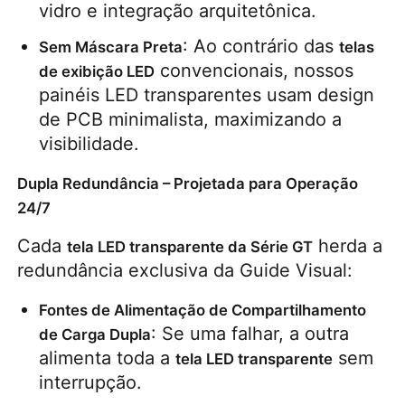
vidro e integração arquitetônica.
Ecrã LED SMD
: Ao contrário das 
Sem Máscara Preta
telas 
 convencionais, nossos 
de exibição LED
painéis LED transparentes usam design 
Painel de exibição LED exterior
de PCB minimalista, maximizando a 
visibilidade.
outdoor led ao ar livre
Dupla Redundância – Projetada para Operação
24/7
Cada 
 herda a 
tela LED transparente da Série GT
redundância exclusiva da Guide Visual:
Fontes de Alimentação de Compartilhamento 
: Se uma falhar, a outra 
de Carga Dupla
alimenta toda a 
 sem 
tela LED transparente
interrupção.