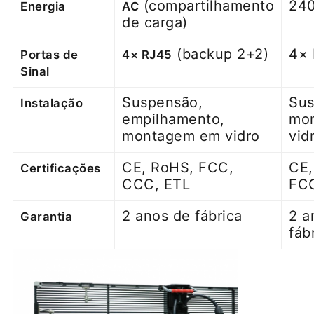
(compartilhamento
24
Energia
AC
de carga)
(backup 2+2)
4×
Portas de
4× RJ45
Sinal
Suspensão,
Sus
Instalação
empilhamento,
mo
montagem em vidro
vid
CE, RoHS, FCC,
CE,
Certificações
CCC, ETL
FC
2 anos de fábrica
2 a
Garantia
fáb