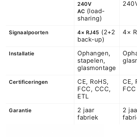
240
240V
(load-
AC
sharing)
(2+2
4× 
Signaalpoorten
4× RJ45
back-up)
Ophangen,
Oph
Installatie
stapelen,
glas
glasmontage
CE, RoHS,
CE, 
Certificeringen
FCC, CCC,
FCC
ETL
2 jaar
2 jaa
Garantie
fabriek
fabr