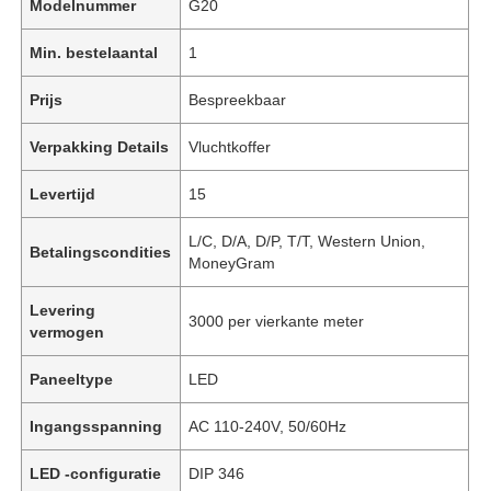
Modelnummer
G20
Min. bestelaantal
1
Prijs
Bespreekbaar
Verpakking Details
Vluchtkoffer
Levertijd
15
L/C, D/A, D/P, T/T, Western Union,
Betalingscondities
MoneyGram
Levering
3000 per vierkante meter
vermogen
Paneeltype
LED
Ingangsspanning
AC 110-240V, 50/60Hz
LED -configuratie
DIP 346