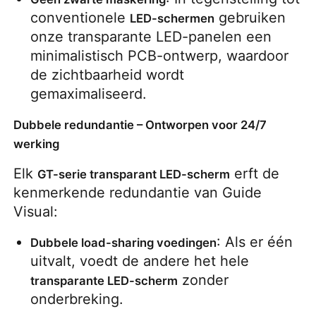
conventionele 
 gebruiken 
LED-schermen
SMD LED Scherm
onze transparante LED-panelen een 
minimalistisch PCB-ontwerp, waardoor 
de zichtbaarheid wordt 
Buiten LED-displaybord
gemaximaliseerd.
Buiten geleid reclamebord
Dubbele redundantie – Ontworpen voor 24/7
werking
Elk 
 erft de 
GT-serie transparant LED-scherm
kenmerkende redundantie van Guide 
Visual:
: Als er één 
Dubbele load-sharing voedingen
uitvalt, voedt de andere het hele 
 zonder 
transparante LED-scherm
onderbreking.