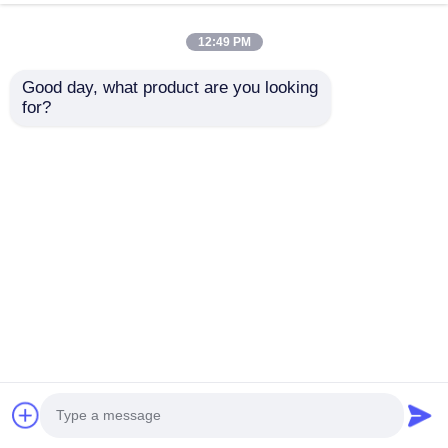
Aanvraag sturen
Aanvraag sturen
6000 nits
12:49 PM
Good day, what product are you looking 
for?
60Hz Meanwell Micro
240V SMD Micro
Transparant Led
Transparant Led
Display Scherm Voor
Display Bord Scherm
Evenementen 3.91mm
Videomuur
Aanvraag sturen
Aanvraag sturen
Thuis
Ongeveer ons
Contacteer ons
Desktop Site