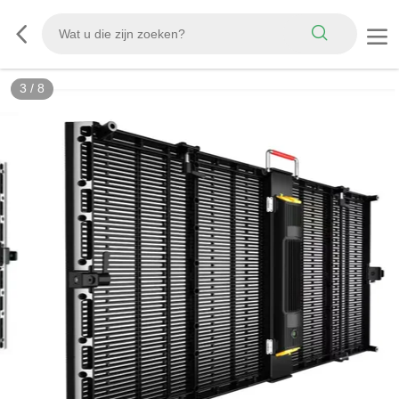
3
/
8