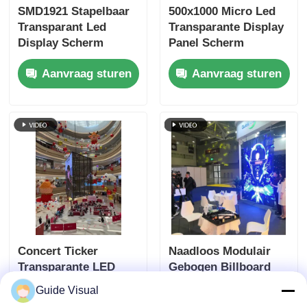
SMD1921 Stapelbaar
500x1000 Micro Led
Transparant Led
Transparante Display
Display Scherm
Panel Scherm
Videowall Voor
Verhuur
Aanvraag sturen
Aanvraag sturen
Detailhandel
Snelvergrendeling Op
Maat
Concert Ticker
Naadloos Modulair
Transparante LED
Gebogen Billboard
Display Video Wall
Led Scherm Paneel
Guide Visual
Billboards Verhuur
NovaStar Systeem