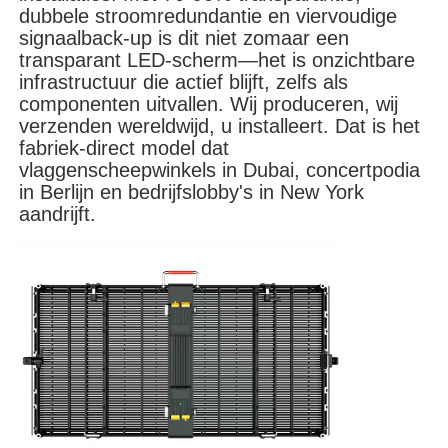
dubbele stroomredundantie en viervoudige
signaalback-up is dit niet zomaar een
VR -show
transparant LED-scherm—het is onzichtbare
infrastructuur die actief blijft, zelfs als
componenten uitvallen. Wij produceren, wij
Over Ons
verzenden wereldwijd, u installeert. Dat is het
fabriek-direct model dat
vlaggenscheepwinkels in Dubai, concertpodia
Fabriekstour
in Berlijn en bedrijfslobby's in New York
aandrijft.
Kwaliteitscontrole
Neem contact met ons op
Nieuws
Gevallen