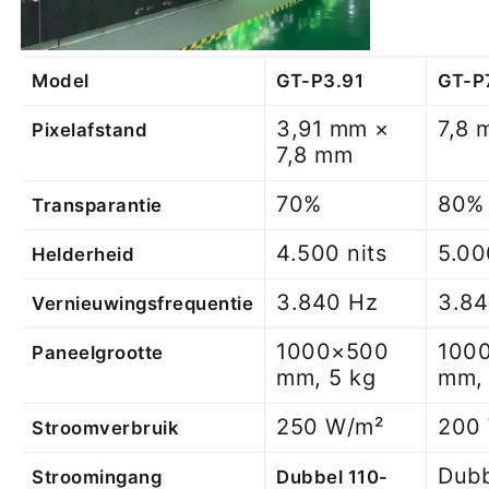
Model
GT-P3.91
GT-P
3,91 mm ×
7,8 
Pixelafstand
7,8 mm
70%
80%
Transparantie
4.500 nits
5.00
Helderheid
3.840 Hz
3.84
Vernieuwingsfrequentie
1000×500
100
Paneelgrootte
mm, 5 kg
mm, 
250 W/m²
200
Stroomverbruik
Dubb
Stroomingang
Dubbel 110-