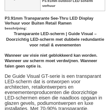
P3.91mm outdoor LED scherm
verhuur
P3.91mm Transparante See-Thru LED Display
Verhuur voor Buiten Retail Ramen
beschrijving:
Transparante LED-scherm | Guide Visual –
Doorzichtig LED-scherm met dubbele redundantie
voor retail & evenementen
Wanneer uw visie niet geblokkeerd kan worden.
Wanneer uw scherm moet verdwijnen. Wanneer
falen geen optie is.
De Guide Visual GT-serie is een transparant
Huis
LED-scherm dat is ontworpen voor
architecten, retailontwerpers en
evenementenproducenten die doorzichtige
Producten
LED-schermen eisen die naadloos opgaan in
glazen gevels, podiumontwerpen en luxe
installaties. Met 70-90% transparantie,
Video's