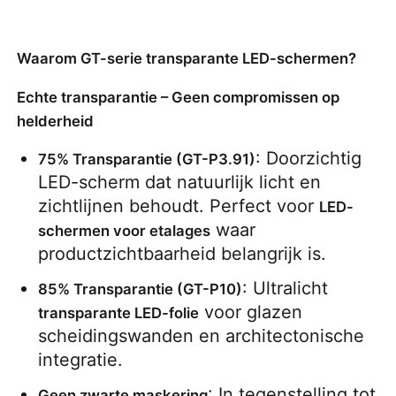
Offerte Aanvragen
Waarom GT-serie transparante LED-schermen?
Echte transparantie – Geen compromissen op
LED-videomuurweergave
helderheid
: Doorzichtig 
LED -schermscherm
75% Transparantie (GT-P3.91)
LED-scherm dat natuurlijk licht en 
zichtlijnen behoudt. Perfect voor 
LED-
Overleg het LEIDENE Scherm
 waar 
schermen voor etalages
productzichtbaarheid belangrijk is.
Verhuur van LED-schermen
: Ultralicht 
85% Transparantie (GT-P10)
 voor glazen 
transparante LED-folie
COB LED VIDEO WALL
scheidingswanden en architectonische 
integratie.
Transparant LED -display
: In tegenstelling tot 
Geen zwarte maskering