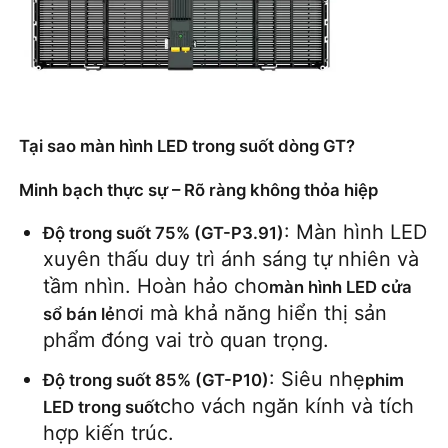
Yêu cầu báo giá
Màn hình treo tường LED
Tại sao màn hình LED trong suốt dòng GT?
Màn hình hiển thị LED
Minh bạch thực sự – Rõ ràng không thỏa hiệp
: Màn hình LED 
Độ trong suốt 75% (GT-P3.91)
Màn hình LED cho buổi hòa nhạc
xuyên thấu duy trì ánh sáng tự nhiên và 
tầm nhìn. Hoàn hảo cho
màn hình LED cửa 
Thuê màn hình LED sân khấu
nơi mà khả năng hiển thị sản 
sổ bán lẻ
phẩm đóng vai trò quan trọng.
Tường video LED COB
: Siêu nhẹ
Độ trong suốt 85% (GT-P10)
phim 
cho vách ngăn kính và tích 
LED trong suốt
hợp kiến ​​trúc.
Màn hình LED trong suốt