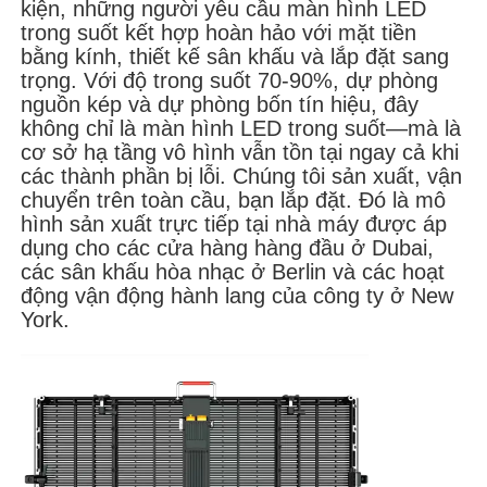
kiện, những người yêu cầu màn hình LED
trong suốt kết hợp hoàn hảo với mặt tiền
bằng kính, thiết kế sân khấu và lắp đặt sang
Buổi trình diễn VR
trọng. Với độ trong suốt 70-90%, dự phòng
nguồn kép và dự phòng bốn tín hiệu, đây
không chỉ là màn hình LED trong suốt—mà là
Về Chúng Tôi
cơ sở hạ tầng vô hình vẫn tồn tại ngay cả khi
các thành phần bị lỗi. Chúng tôi sản xuất, vận
chuyển trên toàn cầu, bạn lắp đặt. Đó là mô
Tham quan nhà máy
hình sản xuất trực tiếp tại nhà máy được áp
dụng cho các cửa hàng hàng đầu ở Dubai,
Kiểm soát chất lượng
các sân khấu hòa nhạc ở Berlin và các hoạt
động vận động hành lang của công ty ở New
York.
Liên hệ với chúng tôi
Tin tức
Các trường hợp