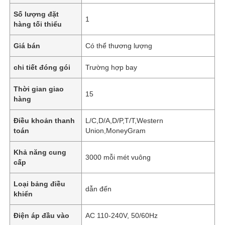
Số lượng đặt
1
hàng tối thiểu
Giá bán
Có thể thương lượng
chi tiết đóng gói
Trường hợp bay
Thời gian giao
15
hàng
Điều khoản thanh
L/C,D/A,D/P,T/T,Western
toán
Union,MoneyGram
Khả năng cung
3000 mỗi mét vuông
cấp
Loại bảng điều
dẫn đến
khiển
Điện áp đầu vào
AC 110-240V, 50/60Hz