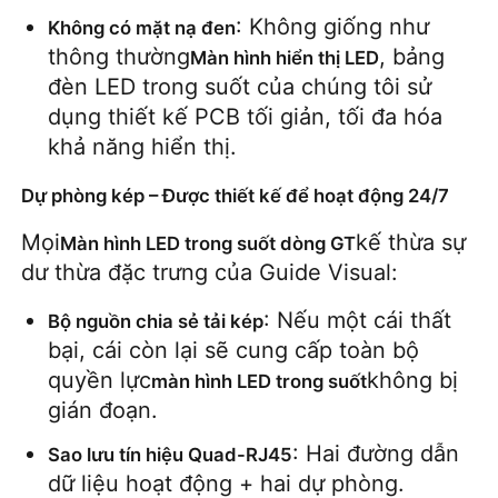
: Không giống như 
Không có mặt nạ đen
Màn hình SMD LED
thông thường
, bảng 
Màn hình hiển thị LED
đèn LED trong suốt của chúng tôi sử 
dụng thiết kế PCB tối giản, tối đa hóa 
Bảng hiển thị LED ngoài trời
khả năng hiển thị.
biển quảng cáo led ngoài trời
Dự phòng kép – Được thiết kế để hoạt động 24/7
Mọi
kế thừa sự 
Màn hình LED trong suốt dòng GT
dư thừa đặc trưng của Guide Visual:
: Nếu một cái thất 
Bộ nguồn chia sẻ tải kép
bại, cái còn lại sẽ cung cấp toàn bộ 
quyền lực
không bị 
màn hình LED trong suốt
gián đoạn.
: Hai đường dẫn 
Sao lưu tín hiệu Quad-RJ45
dữ liệu hoạt động + hai dự phòng. 