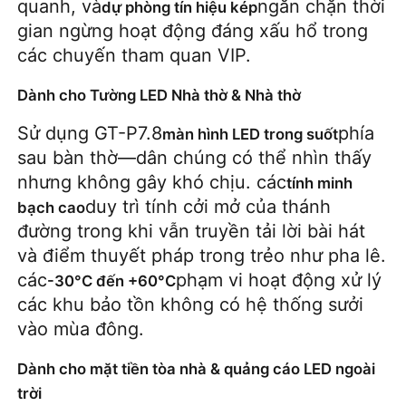
quanh, và
ngăn chặn thời 
dự phòng tín hiệu kép
gian ngừng hoạt động đáng xấu hổ trong 
các chuyến tham quan VIP.
Dành cho Tường LED Nhà thờ & Nhà thờ
Sử dụng GT-P7.8
phía 
màn hình LED trong suốt
sau bàn thờ—dân chúng có thể nhìn thấy 
nhưng không gây khó chịu. các
tính minh 
duy trì tính cởi mở của thánh 
bạch cao
đường trong khi vẫn truyền tải lời bài hát 
và điểm thuyết pháp trong trẻo như pha lê. 
các
phạm vi hoạt động xử lý 
-30°C đến +60°C
các khu bảo tồn không có hệ thống sưởi 
vào mùa đông.
Dành cho mặt tiền tòa nhà & quảng cáo LED ngoài
trời