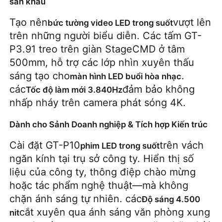
sân khấu
Tạo nên
vượt lên 
bức tường video LED trong suốt
trên những người biểu diễn. Các tấm GT-
P3.91 treo trên giàn StageCMD ở tâm 
500mm, hỗ trợ các lớp nhìn xuyên thấu 
sáng tạo cho
. 
màn hình LED buổi hòa nhạc
các
đảm bảo không 
Tốc độ làm mới 3.840Hz
nhấp nháy trên camera phát sóng 4K.
Dành cho Sảnh Doanh nghiệp & Tích hợp Kiến trúc
Cài đặt GT-P10
trên vách 
phim LED trong suốt
ngăn kính tại trụ sở công ty. Hiển thị số 
liệu của công ty, thông điệp chào mừng 
hoặc tác phẩm nghệ thuật—mà không 
chặn ánh sáng tự nhiên. các
Độ sáng 4.500 
cắt xuyên qua ánh sáng văn phòng xung 
nit