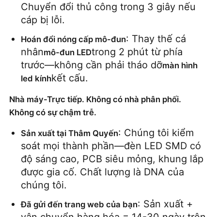
Chuyển đổi thủ công trong 3 giây nếu 
cáp bị lỗi.
: Thay thế cá 
Hoán đổi nóng cấp mô-đun
nhân
trong 2 phút từ phía 
mô-đun LED
trước—không cần phải tháo dỡ
màn hình 
kết cấu.
led kính
Nhà máy-Trực tiếp. Không có nhà phân phối.
Không có sự chậm trễ.
: Chúng tôi kiểm 
Sản xuất tại Thâm Quyến
soát mọi thành phần—đèn LED SMD có 
độ sáng cao, PCB siêu mỏng, khung lắp 
được gia cố. Chất lượng là DNA của 
chúng tôi.
: Sản xuất + 
Đã gửi đến trang web của bạn