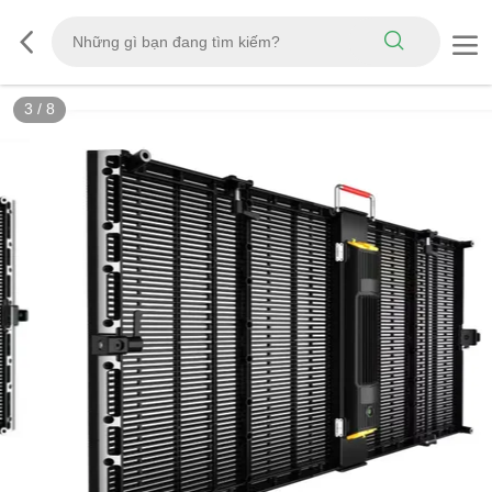
3
/
8