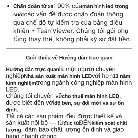
: 90% của
Chẩn đoán từ xa
màn hình led trong 
các vấn đề được chẩn đoán thông 
suốt
qua chế độ tự kiểm tra của bảng điều 
khiển + TeamViewer. Chúng tôi gửi phụ 
tùng thay thế, không phải kỹ sư đắt tiền.
Giới thiệu về Hướng dẫn trực quan
là một người chuyên
Hướng dẫn trực quan
nghiệp
với hơn
Nhà sản xuất màn hình LED
13 năm
trong ngành công nghiệp màn hình
kinh nghiệm
LED.
Chúng tôi chuyên về
,
cho thuê màn hình LED
được biết đến với
độ bền, sự đổi mới và sự ổn
.
định
Tất cả các sản phẩm đều được thiết kế và
sản xuất nội bộ — từ
ĐẾN
đúc tủ
kiểm soát chất
- đảm bảo chất lượng ổn định và giao
lượng
hàng nhanh chóng.