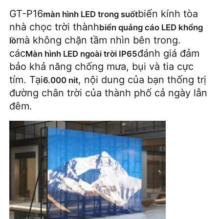
GT-P16
biến kính tòa 
màn hình LED trong suốt
nhà chọc trời thành
biển quảng cáo LED khổng 
mà không chặn tầm nhìn bên trong. 
lồ
các
đánh giá đảm 
Màn hình LED ngoài trời IP65
bảo khả năng chống mưa, bụi và tia cực 
tím. Tại
, nội dung của bạn thống trị 
6.000 nit
đường chân trời của thành phố cả ngày lẫn 
đêm.