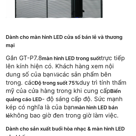
Dành cho màn hình LED cửa sổ bán lẻ và thương
mại
Gắn GT-P7.8
trực tiếp 
màn hình LED trong suốt
lên kính hiện có. Khách hàng xem nội 
dung số của bạn
các sản phẩm bên 
Và
trong. các
duy trì tính thẩm 
Độ trong suốt 75%
mỹ của cửa hàng trong khi cung cấp
Biển 
- độ sáng cấp độ. Sức mạnh 
quảng cáo LED
kép có nghĩa là của bạn
màn hình LED bán 
không bao giờ đen trong giờ làm việc.
lẻ
Dành cho sản xuất buổi hòa nhạc & màn hình LED