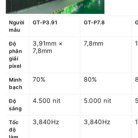
Người
GT-P3.91
GT-P7.8
mẫu
3,91mm ×
7,8mm
Độ
7,8mm
phân
giải
pixel
70%
80%
Minh
bạch
4.500 nit
5.000 nit
Độ
sáng
3,840Hz
3,840Hz
Tốc
độ
làm