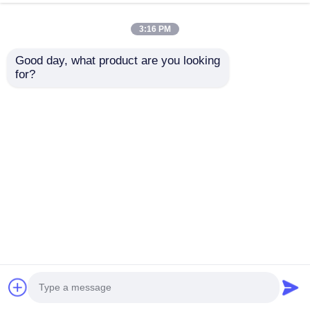
3:16 PM
Good day, what product are you looking 
for?
Cho thuê màn hình
Tấm màn hình LED
LED trong suốt hiển
cong mô-đun liền
thị thông tin buổi hòa
mạch cho bảng quảng
nhạc, bảng quảng cáo
cáo, Hệ thống
Gửi yêu cầu
Gửi yêu cầu
video
NovaStar, 6000 nits