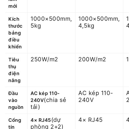
mới
1000×500mm,
1000×500mm,
Kích
5kg
4,5kg
thước
bảng
điều
khiển
250W/m2
200W/m2
Tiêu
thụ
điện
năng
AC kép 110-
Đầu
AC kép 110-
(chia sẻ
240V
vào
240V
tải)
nguồn
(dự
4× RJ45
Cổng
4× RJ45
phòng 2+2)
tín