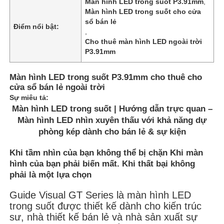
Màn hình LED trong suốt P3.91mm
,
Màn hình LED trong suốt cho cửa
sổ bán lẻ
Điểm nổi bật:
,
Cho thuê màn hình LED ngoài trời
P3.91mm
Màn hình LED trong suốt P3.91mm cho thuê cho
cửa sổ bán lẻ ngoài trời
Sự miêu tả:
Màn hình LED trong suốt | Hướng dẫn trực quan –
Màn hình LED nhìn xuyên thấu với khả năng dự
phòng kép dành cho bán lẻ & sự kiện
Khi tầm nhìn của bạn không thể bị chặn Khi màn
Trang chủ
hình của bạn phải biến mất. Khi thất bại không
phải là một lựa chọn
Các sản phẩm
Guide Visual GT Series là màn hình LED
trong suốt được thiết kế dành cho kiến ​​trúc
sư, nhà thiết kế bán lẻ và nhà sản xuất sự
Video