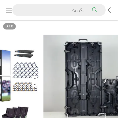
3
/
8