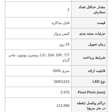
مقدار حداقل تعداد
1
سفارش
قیمت
قابل مذاکره
جزئیات بسته بندی
کیس پرواز
زمان تحویل
15 روز
L/C، D/A، D/P، T/T، وسترن یونیون، مانی
شرایط پرداخت
گرام
قابلیت ارائه
متری 3000
نوع LED
SMD1415
2.976
Pixel Pitch (mm)
تراکم پیکسل (نقطه
112,896
در متر مربع)