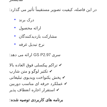
در این فاصله، کیفیت تصویر مستقیماً تأثیر می گذارد:
درخواست قیمت
درک برند
نمایشگر LED ویدیو وال
ارائه محصول
مشارکت بازدیدکنندگان
صفحه نمایش LED
نرخ تبدیل غرفه
سری GS P2.97 ارائه می دهد:
صفحه نمایش کنسرت LED
✔ تراکم پیکسلی فوق العاده بالا
✔ تکثیر لوگو و متن شارپ
اجاره صفحه نمایش LED
✔ پخش یکنواخت ویدیوی تبلیغاتی
✔ عملکرد حرفه ای مناسب دوربین
دیوار ویدیویی LED COB
✔ استقرار اجاره انعطاف پذیر
برنامه های کاربردی توصیه شده:
نمایشگر LED شفاف