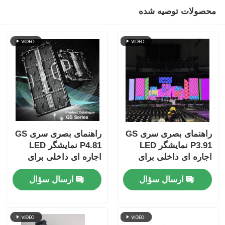
محصولات توصیه شده
راهنمای بصری سری GS
راهنمای بصری سری GS
P3.91 نمایشگر LED
P4.81 نمایشگر LED
اجاره ای داخلی برای
اجاره ای داخلی برای
رویدادهای کنسرت، قفل
رویدادهای بزرگ، مقرون
ارسال سؤال
ارسال سؤال
سریع دوگانه پشتیبان
به صرفه 7680Hz CE
7680 هرتز