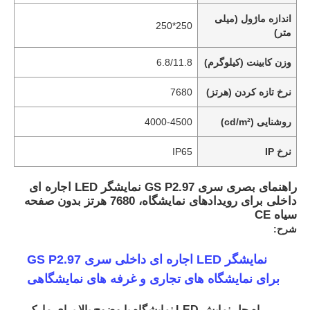
اندازه ماژول (میلی
250*250
متر)
وزن کابینت (کیلوگرم)
6.8/11.8
نرخ تازه کردن (هرتز)
7680
روشنایی (cd/m²)
4000-4500
نرخ IP
IP65
راهنمای بصری سری GS P2.97 نمایشگر LED اجاره ای
داخلی برای رویدادهای نمایشگاه، 7680 هرتز بدون صفحه
سیاه CE
شرح:
نمایشگر LED اجاره ای داخلی سری GS P2.97
برای نمایشگاه های تجاری و غرفه های نمایشگاهی
راه حل نمایش LED نمایشگاه با وضوح بالا برای مارک