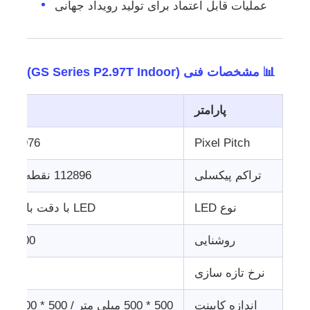
عملیات قابل اعتماد برای تولید رویداد جهانی
📊 مشخصات فنی (GS Series P2.97T Indoor)
پارامتر
مش
Pixel Pitch
2.976 میلی متر
تراکم پیکسلی
112896 نقطه در متر مربع
نوع LED
LED با دقت بالا SMD1515
روشنایی
800-1000 
نرخ تازه سازی
7680 ه
اندازه کابینت
500 * 500 میلی متر / 500 * 1000 میلی متر