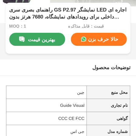
راهنمای بصری سری GS P2.97 نمایشگر LED اجاره ای
داخلی برای رویدادهای نمایشگاه، 7680 هرتز بدون
صفحه سیاه CE
قیمت：قابل مذاکره
MOQ：1
حالا حرف بزن
بهترین قیمت
توضیحات محصول
محل منبع
چین
نام تجاری
Guide Visual
گواهی
CCC CE FCC
شماره مدل
جی اس