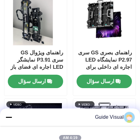
راهنمای بصری GS سری
راهنمای ویژوال GS
P2.97 نمایشگاه LED
سری P3.91 نمایشگر
اجاره ای داخلی برای
LED اجاره ای فضای باز
کنفرانس نمایشگاه،
5000nit IP65 برای
ارسال سؤال
ارسال سؤال
7680 هرتز بدون صفحه
جشنواره موسیقی،
سیاه CE
پشتیبان گیری دوگانه
7680 هرتز
Guide Visual
4:19 AM