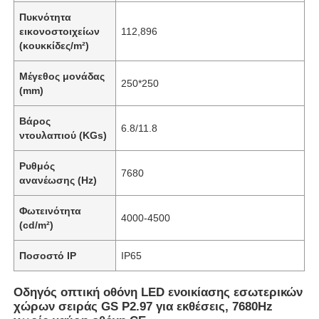
Πυκνότητα
εικονοστοιχείων
112,896
(κουκκίδες/m²)
Μέγεθος μονάδας
250*250
(mm)
Βάρος
6.8/11.8
ντουλαπιού (KGs)
Ρυθμός
7680
ανανέωσης (Hz)
Φωτεινότητα
4000-4500
(cd/m²)
Ποσοστό IP
IP65
Οδηγός οπτική οθόνη LED ενοικίασης εσωτερικών
χώρων σειράς GS P2.97 για εκθέσεις, 7680Hz