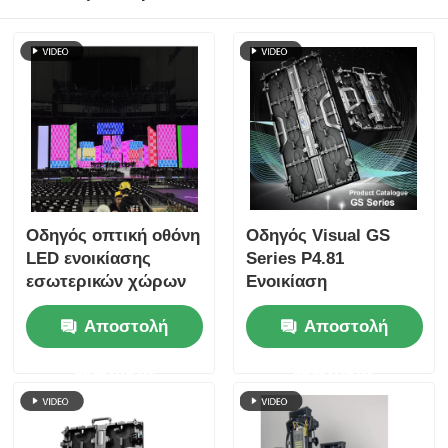
Οδηγός οπτική οθόνη
Οδηγός Visual GS
LED ενοικίασης
Series P4.81
εσωτερικών χώρων
Ενοικίαση
σειράς GS P3.91 για
εσωτερικών χώρων
Αποστολή
Αποστολή
εκδηλώσεις
οθόνης LED για
συναυλιών, 7680Hz
μεγάλες εκδηλώσεις,
ερώτησης
ερώτησης
διπλό αντίγραφο
οικονομικά αποδοτική
ασφαλείας γρήγορο
7680Hz CE
κλειδί