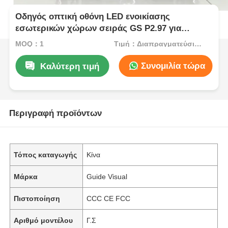
Οδηγός οπτική οθόνη LED ενοικίασης
εσωτερικών χώρων σειράς GS P2.97 για
εκθέσεις, 7680Hz χωρίς μαύρη οθόνη CE
MOQ：1
Τιμή：Διαπραγματεύσιμος
Συνομιλία τώρα
Καλύτερη τιμή
Περιγραφή προϊόντων
Τόπος καταγωγής
Κίνα
Μάρκα
Guide Visual
Πιστοποίηση
CCC CE FCC
Αριθμό μοντέλου
Γ.Σ