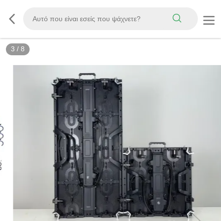
3
/
8