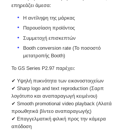
επηρεάζει άμεσα:
Εικόνα LED SMD
Η αντίληψη της μάρκας
Παρουσίαση προϊόντος
Εξωτερικό πίνακα οθόνης LED
Συμμετοχή επισκεπτών
Booth conversion rate (Το ποσοστό
Υπαίθριος πίνακας led
μετατροπής Booth)
Το GS Series P2.97 παρέχει:
✔ Υψηλή πυκνότητα των εικονοστοιχείων
✔ Sharp logo and text reproduction (Σαρπ
λογότυπο και αναπαραγωγή κειμένου)
✔ Smooth promotional video playback (Αλατά
προωθητικά βίντεο αναπαραγωγής)
✔ Επαγγελματική φιλική προς την κάμερα
απόδοση