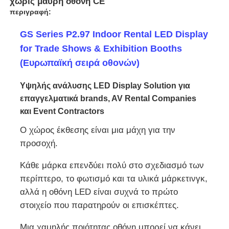
χωρίς μαύρη οθόνη CE
περιγραφή:
GS Series P2.97 Indoor Rental LED Display
for Trade Shows & Exhibition Booths
(Ευρωπαϊκή σειρά οθονών)
Υψηλής ανάλυσης LED Display Solution για
επαγγελματικά brands, AV Rental Companies
και Event Contractors
Ο χώρος έκθεσης είναι μια μάχη για την
προσοχή.
Αρχική
Κάθε μάρκα επενδύει πολύ στο σχεδιασμό των
περίπτερο, το φωτισμό και τα υλικά μάρκετινγκ,
αλλά η οθόνη LED είναι συχνά το πρώτο
Προϊόντα
στοιχείο που παρατηρούν οι επισκέπτες.
Βίντεο
Μια χαμηλής ποιότητας οθόνη μπορεί να κάνει