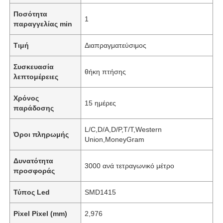
Ποσότητα
1
παραγγελίας min
Τιμή
Διαπραγματεύσιμος
Συσκευασία
θήκη πτήσης
λεπτομέρειες
Χρόνος
15 ημέρες
παράδοσης
L/C,D/A,D/P,T/T,Western
Όροι πληρωμής
Union,MoneyGram
Δυνατότητα
3000 ανά τετραγωνικό μέτρο
προσφοράς
Τύπος Led
SMD1415
Pixel Pixel (mm)
2,976