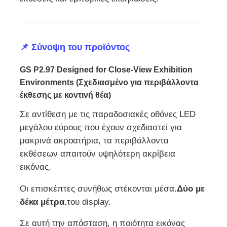
Ζητήστε μια προσφορά
📌 Σύνοψη του προϊόντος
Οθόνη LED Video Wall
GS P2.97 Designed for Close-View Exhibition
Environments (Σχεδιασμένο για περιβάλλοντα
οθόνη οθόνης LED
έκθεσης με κοντινή θέα)
Σε αντίθεση με τις παραδοσιακές οθόνες LED
Οθόνη των οδηγήσεων συναυλίας
μεγάλου εύρους που έχουν σχεδιαστεί για
μακρινά ακροατήρια, τα περιβάλλοντα
εκθέσεων απαιτούν υψηλότερη ακρίβεια
Ενοικίαση οθόνης LED σκηνής
εικόνας.
Cob LED Video Wall
Οι επισκέπτες συνήθως στέκονται μέσα.
Δύο με
δέκα μέτρα.
του display.
Διαφανής οθόνη LED
Σε αυτή την απόσταση, η ποιότητα εικόνας