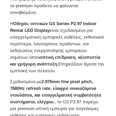
τα premium προϊόντα να φαίνονται
συνηθισμένα.
Εκπομπή VR
Η
Οδηγός οπτικών GS Series P2.97 Indoor
Rental LED Display
είναι σχεδιασμένο για
Σχετικά με εμάς
επαγγελματικές εμπορικές εκθέσεις, εκθεσιακά
περίπτερα, λανσαρίσεις προϊόντων, και
Ξενάγηση στο Εργοστάσιο
εκδηλώσεις ενεργοποίησης εμπορικών
σημάτων όπου
οπτική επίδραση, αξιοπιστία
και γρήγορη ανάπτυξη.
Επηρεάζουν άμεσα την
Ποιοτικός έλεγχος
εμπλοκή των πελατών.
Επικοινωνήστε μαζί μας
Σχεδιασμένο με
2.976mm fine pixel pitch,
7680Hz refresh rate, ελαφρύ νοικιαζόμενα
ντουλάπια, και επαγγελματική συμβατότητα
Ειδήσεις
συστήματος ελέγχου.
, το GS P2.97 παρέχει
μια premium οπτική εμπειρία για παγκόσμιες
Υποθέσεις
εκθέσεις και εμπορικές εκδηλώσεις.