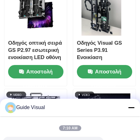
Οδηγός οπτική σειρά
Οδηγός Visual GS
GS P2.97 εσωτερική
Series P3.91
ενοικίαση LED οθόνη
Ενοικίαση
για έκθεση συνέδριο,
εξωτερικού χώρου
Αποστολή
Αποστολή
7680Hz χωρίς μαύρη
Οθόνη LED 5000nit
οθόνη CE
IP65 για Μουσικό
ερώτησης
ερώτησης
Φεστιβάλ, Διπλή
δημιουργία
αντιγράφων
Guide Visual
ασφαλείας 7680 Hz
7:10 AM