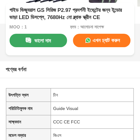
গাইড ভিজ্যুয়াল GS সিরিজ P2.97 প্রদর্শনী ইভেন্টের জন্য ইন্ডোর
ভাড়া LED ডিসপ্লে, 7680Hz নো ব্ল্যাক স্ক্রীন CE
MOQ：1
মূল্য：আলোচনা সাপেক্ষ
এখন চ্যাট করুন
ভালো দাম
পণ্যের বর্ণনা
উৎপত্তি স্থল
চীন
পরিচিতিমুলক নাম
Guide Visual
সাক্ষ্যদান
CCC CE FCC
মডেল নম্বার
জিএস