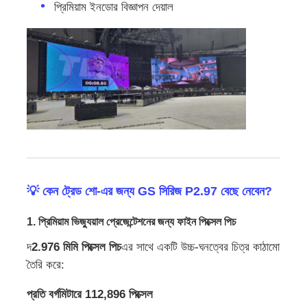
প্রিমিয়াম ইনডোর বিজ্ঞাপন দেয়াল
এসএমডি এলইডি স্ক্রিন
বহিরঙ্গন এলইডি ডিসপ্লে বোর্ড
বহিরঙ্গন নেতৃত্বাধীন বিলবোর্ড
💡 কেন ট্রেড শো-এর জন্য GS সিরিজ P2.97 বেছে নেবেন?
1. প্রিমিয়াম ভিজ্যুয়াল প্রেজেন্টেশনের জন্য ফাইন পিক্সেল পিচ
দ
2.976 মিমি পিক্সেল পিচ
এর সাথে একটি উচ্চ-ঘনত্বের চিত্র কাঠামো
তৈরি করে:
প্রতি বর্গমিটারে 112,896 পিক্সেল