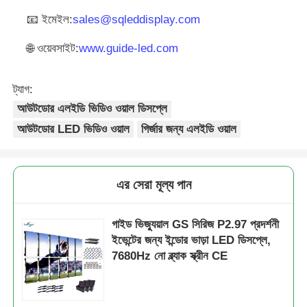
📧 ইমেইল:
sales@sqleddisplay.com
🌐 ওয়েবসাইট:
www.guide-led.com
ট্যাগ:
আউটডোর এলইডি ভিডিও ওয়াল ডিসপ্লে
আউটডোর LED ভিডিও ওয়াল
গির্জার জন্য এলইডি ওয়াল
এর সেরা মূল্য পান
গাইড ভিজ্যুয়াল GS সিরিজ P2.97 প্রদর্শনী
ইভেন্টের জন্য ইন্ডোর ভাড়া LED ডিসপ্লে,
7680Hz নো ব্ল্যাক স্ক্রীন CE