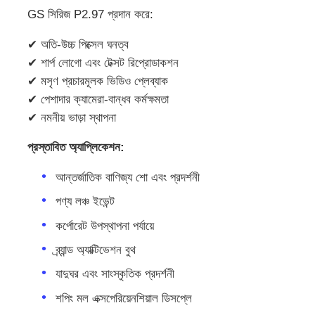
GS সিরিজ P2.97 প্রদান করে:
একটি উদ্ধৃতি অনুরোধ করুন
✔ অতি-উচ্চ পিক্সেল ঘনত্ব
✔ শার্প লোগো এবং টেক্সট রিপ্রোডাকশন
✔ মসৃণ প্রচারমূলক ভিডিও প্লেব্যাক
LED ভিডিও ওয়াল ডিসপ্লে
✔ পেশাদার ক্যামেরা-বান্ধব কর্মক্ষমতা
✔ নমনীয় ভাড়া স্থাপনা
এলইডি ডিসপ্লে স্ক্রিন
প্রস্তাবিত অ্যাপ্লিকেশন:
কনসার্টের নেতৃত্বাধীন স্ক্রিন
আন্তর্জাতিক বাণিজ্য শো এবং প্রদর্শনী
পণ্য লঞ্চ ইভেন্ট
স্টেজ এলইডি স্ক্রিন ভাড়া
কর্পোরেট উপস্থাপনা পর্যায়ে
ব্র্যান্ড অ্যাক্টিভেশন বুথ
সিওবি এলইডি ভিডিও প্রাচীর
যাদুঘর এবং সাংস্কৃতিক প্রদর্শনী
শপিং মল এক্সপেরিয়েনশিয়াল ডিসপ্লে
স্বচ্ছ এলইডি প্রদর্শন