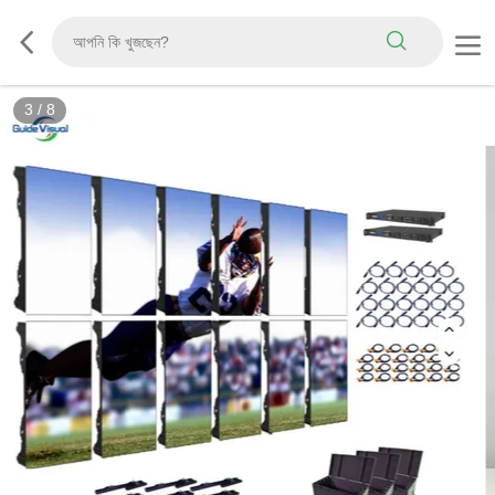
3
/
8