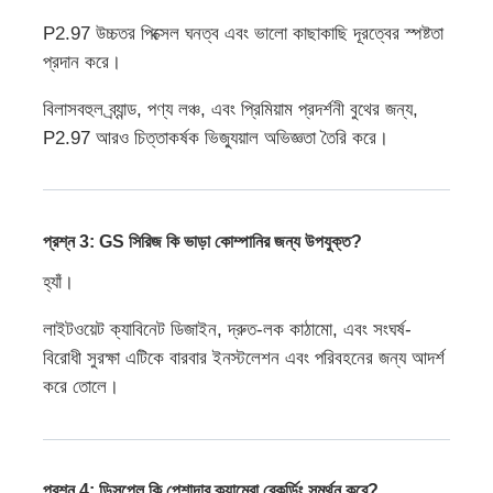
P2.97 উচ্চতর পিক্সেল ঘনত্ব এবং ভালো কাছাকাছি দূরত্বের স্পষ্টতা
প্রদান করে।
বিলাসবহুল ব্র্যান্ড, পণ্য লঞ্চ, এবং প্রিমিয়াম প্রদর্শনী বুথের জন্য,
P2.97 আরও চিত্তাকর্ষক ভিজ্যুয়াল অভিজ্ঞতা তৈরি করে।
প্রশ্ন 3: GS সিরিজ কি ভাড়া কোম্পানির জন্য উপযুক্ত?
হ্যাঁ।
লাইটওয়েট ক্যাবিনেট ডিজাইন, দ্রুত-লক কাঠামো, এবং সংঘর্ষ-
বিরোধী সুরক্ষা এটিকে বারবার ইনস্টলেশন এবং পরিবহনের জন্য আদর্শ
করে তোলে।
প্রশ্ন 4: ডিসপ্লে কি পেশাদার ক্যামেরা রেকর্ডিং সমর্থন করে?