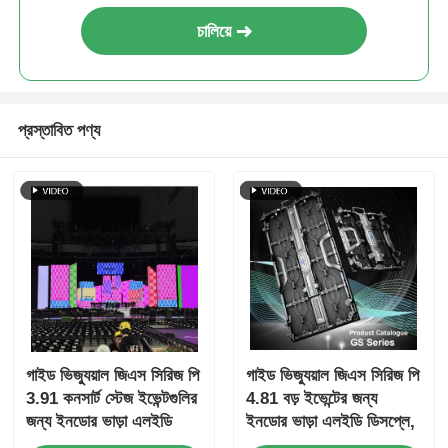
চালিয়ে
প্রস্তাবিত পণ্য
গাইড ভিজ্যুয়াল জিএস সিরিজ পি
গাইড ভিজ্যুয়াল জিএস সিরিজ পি
3.91 কনসার্ট স্টেজ ইভেন্টগুলির
4.81 বড় ইভেন্টের জন্য
জন্য ইনডোর ভাড়া এলইডি
ইনডোর ভাড়া এলইডি ডিসপ্লে,
ডিসপ্লে, 7680Hz ডুয়াল
ব্যয় কার্যকর 7680Hz সিই