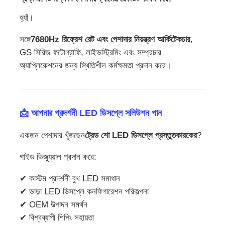
হ্যাঁ।
সঙ্গে
7680Hz রিফ্রেশ রেট এবং পেশাদার নিয়ন্ত্রণ আর্কিটেকচার
,
GS সিরিজ ফটোগ্রাফি, লাইভস্ট্রিমিং এবং সম্প্রচার
অ্যাপ্লিকেশনের জন্য স্থিতিশীল কর্মক্ষমতা প্রদান করে।
📩 আপনার প্রদর্শনী LED ডিসপ্লে সলিউশন পান
একজন পেশাদার খুঁজছেন
ট্রেড শো LED ডিসপ্লে প্রস্তুতকারকের
?
গাইড ভিজ্যুয়াল প্রদান করে:
✔ কাস্টম প্রদর্শনী বুথ LED সমাধান
✔ ভাড়া LED ডিসপ্লে কনফিগারেশন পরিকল্পনা
✔ OEM উত্পাদন সমর্থন
✔ বিশ্বব্যাপী শিপিং সহায়তা