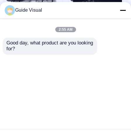
Guide Visual
2:55 AM
Good day, what product are you looking 
for?
গাইড ভিজ্যুয়াল জিএস সিরিজ পি
গাইড ভিজ্যুয়াল জিএস সিরিজ পি
4.81 আউটডোর ভাড়া এলইডি
2.6 আউটডোর ভাড়া এলইডি
ডিসপ্লে 5000nit আইপি 65
ডিসপ্লে 4500nit আইপি 65
বিল্ডবোর্ডের জন্য, 7680Hz
প্রিমিয়াম আউটডোর স্টেজের
অনুসন্ধান পাঠান
অনুসন্ধান পাঠান
ডুয়াল ব্যাকআপ
জন্য, 7680Hz সিই
বাড়ি
আমাদের সম্পর্কে
আমাদের সাথে যোগাযোগ করুন
Desktop Site
সাইট ম্যাপ
গোপনীয়তা নীতি