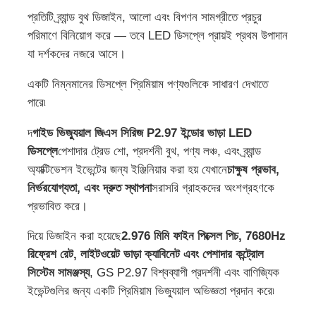
প্রতিটি ব্র্যান্ড বুথ ডিজাইন, আলো এবং বিপণন সামগ্রীতে প্রচুর
পরিমাণে বিনিয়োগ করে — তবে LED ডিসপ্লে প্রায়ই প্রথম উপাদান
যা দর্শকদের নজরে আসে।
একটি নিম্নমানের ডিসপ্লে প্রিমিয়াম পণ্যগুলিকে সাধারণ দেখাতে
পারে৷
দ
গাইড ভিজ্যুয়াল জিএস সিরিজ P2.97 ইন্ডোর ভাড়া LED
ডিসপ্লে
পেশাদার ট্রেড শো, প্রদর্শনী বুথ, পণ্য লঞ্চ, এবং ব্র্যান্ড
অ্যাক্টিভেশন ইভেন্টের জন্য ইঞ্জিনিয়ার করা হয় যেখানে
চাক্ষুষ প্রভাব,
নির্ভরযোগ্যতা, এবং দ্রুত স্থাপনা
সরাসরি গ্রাহকদের অংশগ্রহণকে
প্রভাবিত করে।
বাড়ি
দিয়ে ডিজাইন করা হয়েছে
2.976 মিমি ফাইন পিক্সেল পিচ, 7680Hz
রিফ্রেশ রেট, লাইটওয়েট ভাড়া ক্যাবিনেট এবং পেশাদার কন্ট্রোল
পণ্য
সিস্টেম সামঞ্জস্য
, GS P2.97 বিশ্বব্যাপী প্রদর্শনী এবং বাণিজ্যিক
ইভেন্টগুলির জন্য একটি প্রিমিয়াম ভিজ্যুয়াল অভিজ্ঞতা প্রদান করে৷
ভিডিও