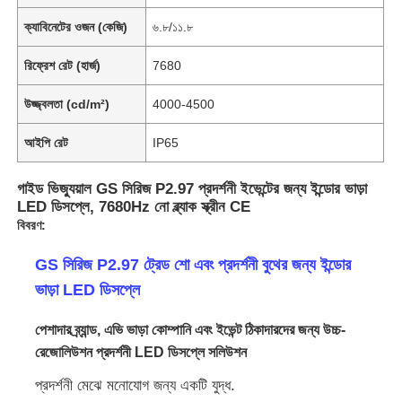
ক্যাবিনেটের ওজন (কেজি)
৬.৮/১১.৮
রিফ্রেশ রেট (হার্জ)
7680
উজ্জ্বলতা (cd/m²)
4000-4500
আইপি রেট
IP65
গাইড ভিজ্যুয়াল GS সিরিজ P2.97 প্রদর্শনী ইভেন্টের জন্য ইন্ডোর ভাড়া
LED ডিসপ্লে, 7680Hz নো ব্ল্যাক স্ক্রীন CE
বিবরণ:
GS সিরিজ P2.97 ট্রেড শো এবং প্রদর্শনী বুথের জন্য ইন্ডোর
ভাড়া LED ডিসপ্লে
পেশাদার ব্র্যান্ড, এভি ভাড়া কোম্পানি এবং ইভেন্ট ঠিকাদারদের জন্য উচ্চ-
রেজোলিউশন প্রদর্শনী LED ডিসপ্লে সলিউশন
প্রদর্শনী মেঝে মনোযোগ জন্য একটি যুদ্ধ.