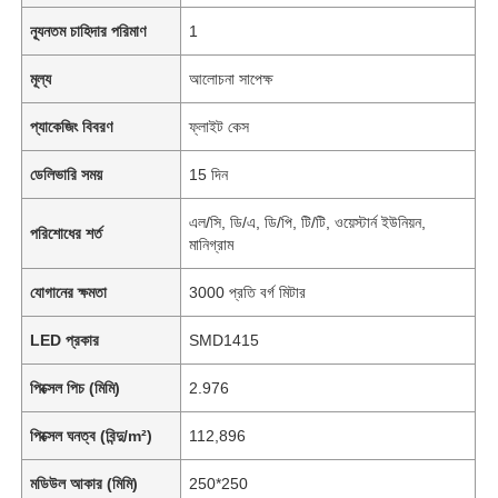
ন্যূনতম চাহিদার পরিমাণ
1
মূল্য
আলোচনা সাপেক্ষ
প্যাকেজিং বিবরণ
ফ্লাইট কেস
ডেলিভারি সময়
15 দিন
এল/সি, ডি/এ, ডি/পি, টি/টি, ওয়েস্টার্ন ইউনিয়ন,
পরিশোধের শর্ত
মানিগ্রাম
যোগানের ক্ষমতা
3000 প্রতি বর্গ মিটার
LED প্রকার
SMD1415
পিক্সেল পিচ (মিমি)
2.976
পিক্সেল ঘনত্ব (বিন্দু/m²)
112,896
মডিউল আকার (মিমি)
250*250