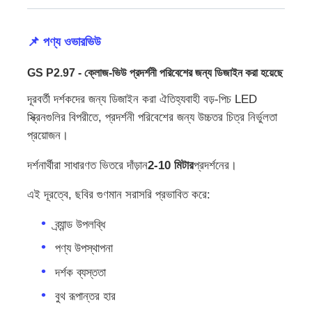
ভিআর শো
📌 পণ্য ওভারভিউ
GS P2.97 - ক্লোজ-ভিউ প্রদর্শনী পরিবেশের জন্য ডিজাইন করা হয়েছে
আমাদের সম্পর্কে
দূরবর্তী দর্শকদের জন্য ডিজাইন করা ঐতিহ্যবাহী বড়-পিচ LED
স্ক্রিনগুলির বিপরীতে, প্রদর্শনী পরিবেশের জন্য উচ্চতর চিত্র নির্ভুলতা
কারখানা পরিদর্শন
প্রয়োজন।
দর্শনার্থীরা সাধারণত ভিতরে দাঁড়ান
2-10 মিটার
প্রদর্শনের।
মান নিয়ন্ত্রণ
এই দূরত্বে, ছবির গুণমান সরাসরি প্রভাবিত করে:
আমাদের সাথে যোগাযোগ করুন
ব্র্যান্ড উপলব্ধি
পণ্য উপস্থাপনা
খবর
দর্শক ব্যস্ততা
বুথ রূপান্তর হার
মামলা