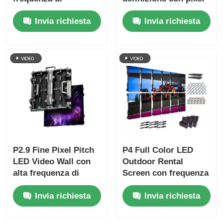
aggiornamento di
pitch di 2,9 mm,
Invia richiesta
Invia richiesta
7680Hz, display a
refresh rate di 3840
colori e protezione
Hz e luminosità di
IP65 per concerti ed
4500 cd/m2
eventi sul palco
P2.9 Fine Pixel Pitch
P4 Full Color LED
LED Video Wall con
Outdoor Rental
alta frequenza di
Screen con frequenza
aggiornamento di
di aggiornamento di
Invia richiesta
Invia richiesta
7680Hz e doppio
7680Hz e IP65
supporto di
impermeabile per
alimentazione e
display video HD