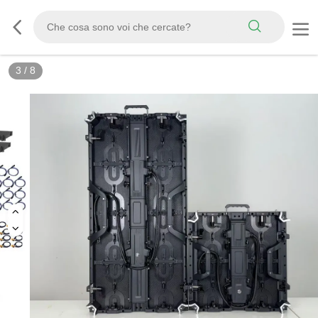
3
/
8