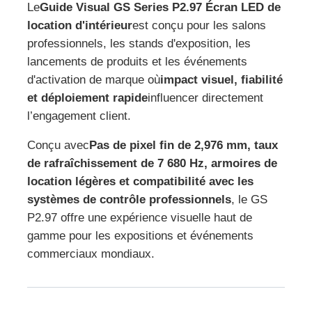
Le
Guide Visual GS Series P2.97 Écran LED de
location d'intérieur
est conçu pour les salons
Spectacle de réalité virtuelle
professionnels, les stands d'exposition, les
lancements de produits et les événements
d'activation de marque où
impact visuel, fiabilité
À propos de nous
et déploiement rapide
influencer directement
l’engagement client.
Visite de l'usine
Conçu avec
Pas de pixel fin de 2,976 mm, taux
de rafraîchissement de 7 680 Hz, armoires de
Contrôle de qualité
location légères et compatibilité avec les
systèmes de contrôle professionnels
, le GS
Nous contacter
P2.97 offre une expérience visuelle haut de
gamme pour les expositions et événements
commerciaux mondiaux.
Nouvelles
Cas