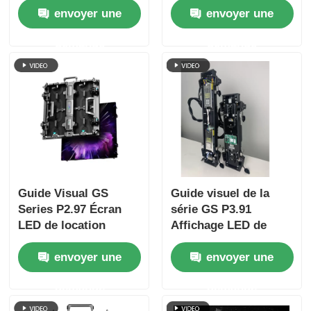
envoyer une
envoyer une
événements sur
pour les grands
scène de concert,
événements, rentable
demande
demande
double sauvegarde
7680Hz CE
rapide 7680 Hz
Guide Visual GS
Guide visuel de la
Series P2.97 Écran
série GS P3.91
LED de location
Affichage LED de
d'intérieur pour
location extérieure
envoyer une
envoyer une
conférence
5000nit IP65 pour le
d'exposition, 7680 Hz
festival de musique,
demande
demande
sans écran noir CE
7680Hz double
sauvegarde