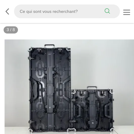
3
/
8