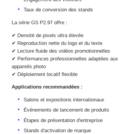
Taux de conversion des stands
Écran LED SMD
La série GS P2.97 offre :
Panneau d'affichage extérieur à LED
✔ Densité de pixels ultra élevée
✔ Reproduction nette du logo et du texte
✔ Lecture fluide des vidéos promotionnelles
Panneau d'affichage led extérieur
✔ Performances professionnelles adaptées aux
appareils photo
✔ Déploiement locatif flexible
Applications recommandées :
Salons et expositions internationaux
Événements de lancement de produits
Étapes de présentation d'entreprise
Stands d'activation de marque