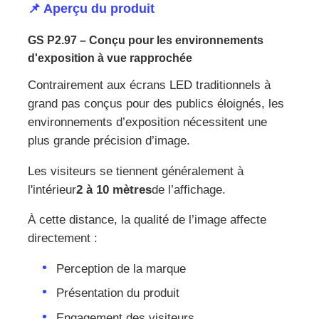
📌 Aperçu du produit
Demander un devis
GS P2.97 – Conçu pour les environnements
d'exposition à vue rapprochée
Affichage de mur vidéo LED
Contrairement aux écrans LED traditionnels à
grand pas conçus pour des publics éloignés, les
environnements d’exposition nécessitent une
écran d'affichage LED
plus grande précision d’image.
Les visiteurs se tiennent généralement à
Écran du concert LED
l'intérieur
2 à 10 mètres
de l’affichage.
Location d'écrans à LED
À cette distance, la qualité de l’image affecte
directement :
Mur vidéo LED COB
Perception de la marque
Présentation du produit
Affichage LED transparent
Engagement des visiteurs