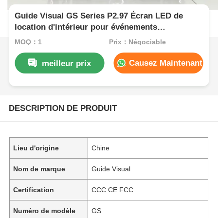
Guide Visual GS Series P2.97 Écran LED de
location d'intérieur pour événements
d'exposition, 7680 Hz sans écran noir CE
MOQ：1
Prix：Négociable
Causez Maintenant
meilleur prix
DESCRIPTION DE PRODUIT
Lieu d'origine
Chine
Nom de marque
Guide Visual
Certification
CCC CE FCC
Numéro de modèle
GS