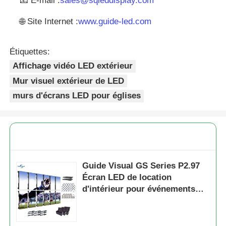
📧 E-mail :
sales@sqleddisplay.com
🌐 Site Internet :
www.guide-led.com
Étiquettes:
Affichage vidéo LED extérieur
Mur visuel extérieur de LED
murs d'écrans LED pour églises
Guide Visual GS Series P2.97
Écran LED de location
d'intérieur pour événements
d'exposition, 7680 Hz sans
écran noir CE