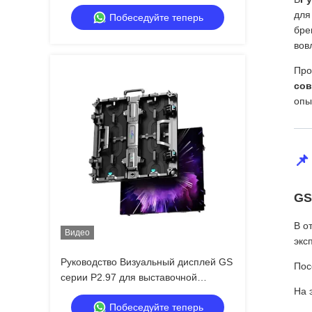
помещениях для больших
для
Побеседуйте теперь
мероприятий, экономически
бре
эффективный 7680Hz CE
вов
Про
сов
опы
📌
GS
В о
Видео
экс
Руководство Визуальный дисплей GS
Пос
серии P2.97 для выставочной
На 
конференции, 7680 Гц без черного
Побеседуйте теперь
экрана CE