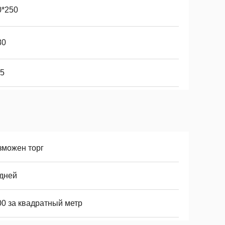
0*250
80
65
зможен торг
 дней
00 за квадратный метр