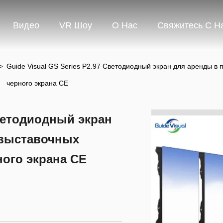
Видео
VR Шоу
О Нас
Свяжитесь С Н
>
Guide Visual GS Series P2.97 Светодиодный экран для аренды в
черного экрана CE
Светодиодный экран
 выставочных
ного экрана CE