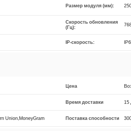
Размер модуля (мм):
25
Скорость обновления
76
(Гц):
IP-скорость:
IP
Цена
Во
Время доставки
15
ern Union,MoneyGram
Поставка способности
30