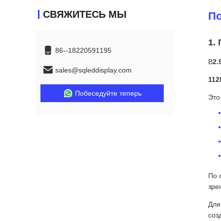
СВЯЖИТЕСЬ МЫ
По
1.
86--18220591195
В
2.
sales@sqleddisplay.com
112
Побеседуйте теперь
Это
По 
зре
Для
соз