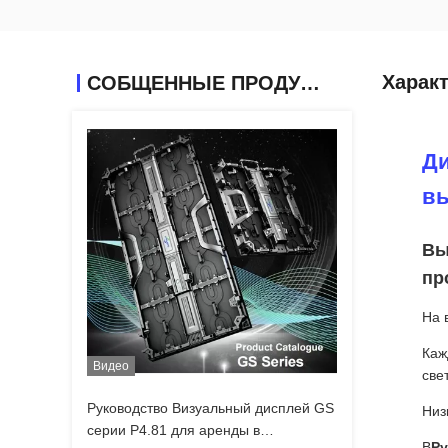
Харак
СОБЩЕННЫЕ ПРОДУКТЫ
Ди
в
Вы
пр
На 
Каж
Видео
све
Руководство Визуальный дисплей GS
Низ
серии P4.81 для аренды в
В
Ру