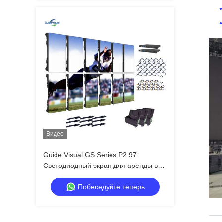
7680 Гц
Видео
Guide Visual GS Series P2.97
Светодиодный экран для аренды в
помещении для выставочных
Побеседуйте теперь
мероприятий, 7680 Гц, без черного
экрана CE