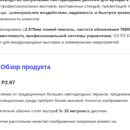
 профессиональных выставок, выставочных стендов, презентаций п
нда, где
визуальное воздействие, надежность и быстрое разв
леченность клиентов.
ектировано с
2.976мм тонкий пиксель, частота обновления 768
местимость профессиональной системы управления
, GS P2.
т для международных выставок и коммерческих мероприятий.
 Обзор продукта
 P2.97
тличие от традиционных больших светодиодных экранов, предназн
позиционные среды требуют более высокой точности изображения.
етители обычно стоят внутри
2 ‰ 10 метров
на дисплее.
этом расстоянии качество изображения напрямую влияет на: