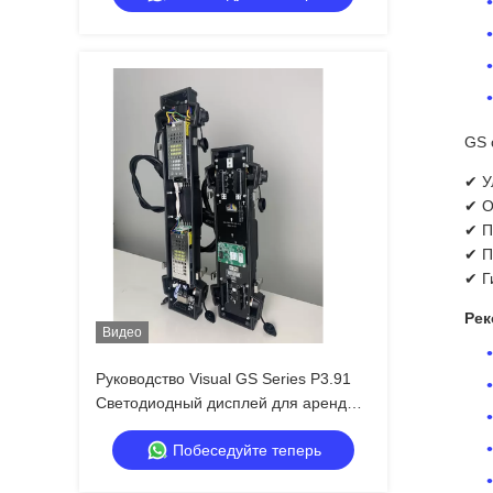
GS 
✔ У
✔ О
✔ П
✔ П
✔ Г
Рек
Видео
Руководство Visual GS Series P3.91
Светодиодный дисплей для аренды
на открытом воздухе, 5000 нит, IP65
Побеседуйте теперь
для музыкальных фестивалей,
двойное резервное копирование,