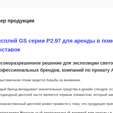
тер продукции
сплей GS серии P2.97 для аренды в по
ыставок
сокоразрешенное решение для экспозиции свет
офессиональных брендов, компаний по прокату 
выставочном этаже ведется борьба за внимание.
дый бренд вкладывает значительные средства в дизайн стендов, о
тодиодный дисплей часто является первым элементом, который за
кокачественный дисплей может привести к тому, что продукция пр
ководство Визуальный светодиодный дисплей для аренды в 