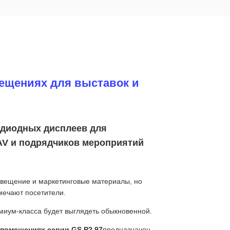
мещениях для выставок и
одиодных дисплеев для
AV и подрядчиков мероприятий
свещение и маркетинговые материалы, но
мечают посетители.
емиум-класса будет выглядеть обыкновенной.
помещениях серии GS P2.97
предназначен