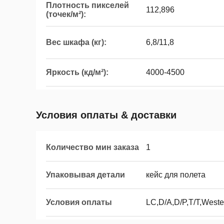
Плотность пикселей
112,896
(точек/м²):
Вес шкафа (кг):
6,8/11,8
Яркость (кд/м²):
4000-4500
Условия оплаты & доставки
Количество мин заказа
1
Упаковывая детали
кейс для полета
Условия оплаты
LC,D/A,D/P,T/T,West