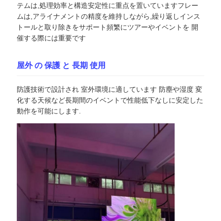
テムは,処理効率と構造安定性に重点を置いていますフレー
ムは,アライナメントの精度を維持しながら,繰り返しインス
引金 を 求め て ください
トールと取り除きをサポート頻繁にツアーやイベントを 開
催する際には重要です
LED ビデオウォールディスプレイ
屋外 の 保護 と 長期 使用
LEDディスプレイ画面
防護技術で設計され 室外環境に適しています 防塵や湿度 変
化する天候など長期間のイベントで性能低下なしに安定した
動作を可能にします.
コンサートLEDスクリーン
ステージLEDスクリーンレンタル
コブLEDビデオ壁
透明なLEDディスプレイ