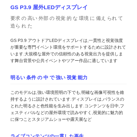
GS P3.9 屋外LEDディスプレイ
要求 の 高い 外部 の 視覚 的 な 環境 に 備え られ て
造ら れ た
GS P3.9 アウトドアLEDディスプレイは,一貫性と視覚強度
が重要な専門イベント環境をサポートするために設計されて
います.大規模な屋外での信頼性のある視覚出力を提供しま
す舞台背景や公共イベントやツアー作品に適しています
明るい 条件 の 中 で 強い 視覚 能力
このモデルは,強い環境照明の下でも,明確な画像可視性を維
ホーム
持するように設計されています.ディスプレイは,バランスの
とれた明るさと色性能を生み出します.コンテンツを日中,フ
ェスティバルなどの屋外環境で読みやすく,視覚的に魅力的
製品
に保つことスタジアムショーや露天展など
動画
ライブコンテンツの一貫した再生