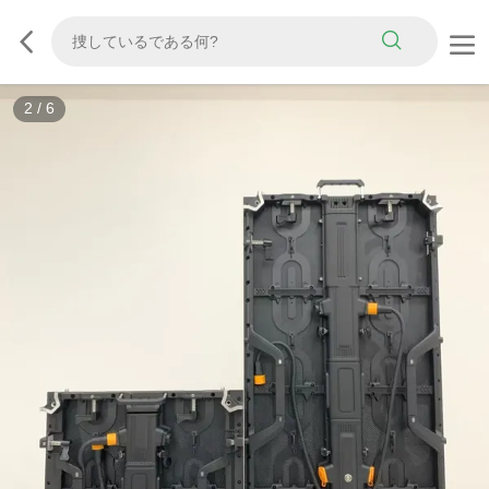
2
/
6