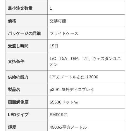
最小注文数量
1
価格
交渉可能
パッケージの詳細
フライトケース
受渡し時間
15日
L/C、D/A、D/P、T/T、ウェスタンユニ
支払条件
オン
供給の能力
1平方メートルあたり3000
製品名
p3.91 屋外ディスプレイ
画面解像度
65536ドット/㎡
LEDタイプ
SMD1921
輝度
4500c/平方メートル