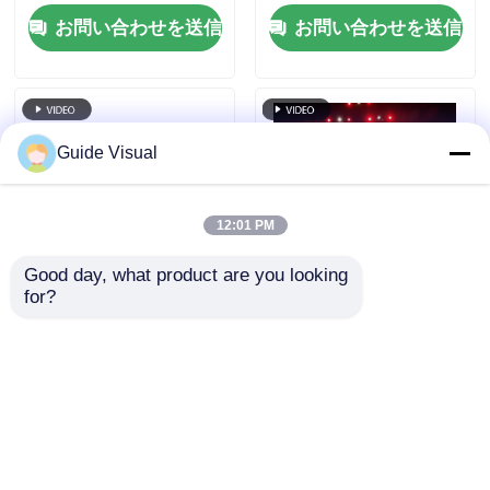
7680Hz,ステージイベ
レートと IP65 防水 HD
お問い合わせを送信
お問い合わせを送信
ント用ダブルパワー&
ビデオ ウォールディス
シグナルバックアップ
プレイ
Guide Visual
12:01 PM
Good day, what product are you looking 
for?
7680Hzリフレッシュ
ガイド ビジュアル GS
レート IP65 防水LED
シリーズ P4.81 外部レ
ビデオウォール プロフ
ンタル LED ディスプ
ェッショナルイベント
レイ エントリーレベル
お問い合わせを送信
お問い合わせを送信
用 鋳型アルミキャビネ
レンタル 5000nit IP65
ット
7680Hz CE