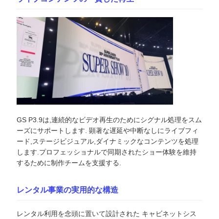
VRショー
私たちについて
工場見学
GS P3.9は,連続的なビデオ再生のためにシグナル処理をスム
品質管理
ーズにサポートします. 顕著な遅延や中断なしにライブフィ
ード,ステージビジュアル,ダイナミックなコンテンツを処理
お問い合わせ
します.プロフェッショナルで同期されたショー体験を維持
するために制作チームを支援する.
ニュース
レンタル事業の実用的な構造
ケース
レンタル利用を念頭に置いて設計された キャビネットシス