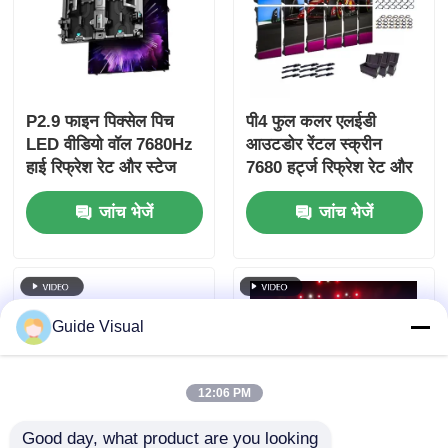
एसएमडी एलईडी स्क्रीन
आउटडोर एलईडी डिस्प्ले बोर्ड
P2.9 फाइन पिक्सेल पिच
पी4 फुल कलर एलईडी
LED वीडियो वॉल 7680Hz
आउटडोर रेंटल स्क्रीन
हाई रिफ्रेश रेट और स्टेज
7680 हर्ट्ज रिफ्रेश रेट और
आउटडोर एलईडी बिलबोर्ड
इवेंट के लिए डुअल पावर और
एचडी वीडियो वॉल डिस्प्ले के
जांच भेजें
जांच भेजें
सिग्नल बैकअप के साथ
लिए आईपी 65 वाटरप्रूफ के
साथ
Guide Visual
12:06 PM
Good day, what product are you looking 