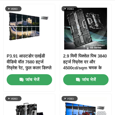
उद्धरण मांगें
एलईडी वीडियो दीवार प्रदर्शन
एलईडी प्रदर्शन स्क्रीन
P3.91 आउटडोर एलईडी
2.9 मिमी पिक्सेल पिच 3840
वीडियो वॉल 7680 हर्ट्ज
हर्ट्ज रिफ्रेश दर और
संगीत कार्यक्रम एलईडी स्क्रीन
रिफ्रेश रेट, फुल कलर डिस्प्ले
4500cd/sqm चमक के
और कॉन्सर्ट और स्टेज इवेंट्स
साथ हाई डेफिनिशन P2.9
स्टेज एलईडी स्क्रीन किराया
जांच भेजें
जांच भेजें
के लिए IP65 सुरक्षा के साथ
इनडोर एलईडी वीडियो वॉल
कोब एलईडी वीडियो दीवार
पारदर्शी एलईडी प्रदर्शन