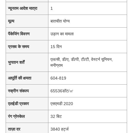
न्यूनतम आदेश मात्रा
1
मूल्य
बातचीत योग्य
पैकेजिंग विवरण
उड़ान का मामला
प्रसव के समय
15 दिन
एल/सी, डी/ए, डी/पी, टी/टी, वेस्टर्न यूनियन,
भुगतान शर्तें
मनीग्राम
आपूर्ति की क्षमता
604-819
स्क्रीन संकल्प
65536डॉट/㎡
एलईडी प्रकार
एसएमडी 2020
रंग ग्रेस्केल
32 बिट
ताज़ा दर
3840 हर्ट्ज