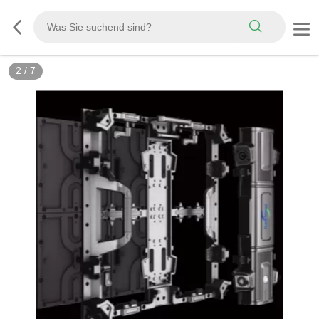
2
/
7