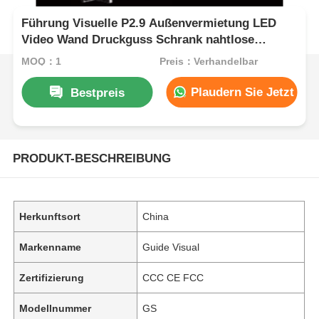
Führung Visuelle P2.9 Außenvermietung LED
Video Wand Druckguss Schrank nahtlose
Bühnenanzeige für Konzerte
MOQ：1
Preis：Verhandelbar
Plaudern Sie Jetzt
Bestpreis
PRODUKT-BESCHREIBUNG
Herkunftsort
China
Markenname
Guide Visual
Zertifizierung
CCC CE FCC
Modellnummer
GS