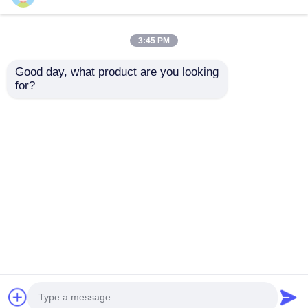
3:45 PM
Good day, what product are you looking 
for?
Anleitung Visuelle
Guide Visual GS-
P3.91 Miet LED-
Serie P2.97 Indoor
Display für
Rental LED-Display
Bühnenkonzerte
für
Anfrage absenden
Anfrage absenden
Veranstaltung
Ausstellungsveranstaltu
Outdoor Indoor
7680Hz ohne
Verwendung Hohe
schwarzen
Erfrischungsrate
Bildschirm CE
Startseite
Über uns
Kontakt
Desktop Site
Sitemap
Privacy policy
Qualität
LED-Videowand-Display
China
Fabrik.Copyright © 2026 Shenzhen Guide