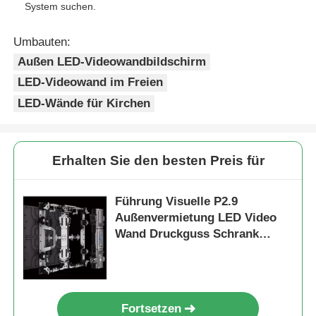
System suchen.
SMD LED-Bildschirm
Umbauten:
Außen LED-Videowandbildschirm
LED-Anzeigetafel für den Außenbereich
LED-Videowand im Freien
LED-Wände für Kirchen
LED-Werbetafel im Freien
Erhalten Sie den besten Preis für
Führung Visuelle P2.9
Außenvermietung LED Video
Wand Druckguss Schrank
nahtlose Bühnenanzeige für
Konzerte
Fortsetzen