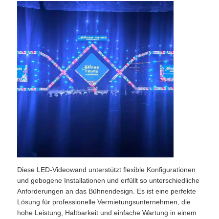
Angebot anfordern
LED-Videowand-Display
LED -Anzeigebildschirm
Schirm des Konzert-LED
Vermietung von LED-Bildschirmen
Diese LED-Videowand unterstützt flexible Konfigurationen
COB -LED -Videowand
und gebogene Installationen und erfüllt so unterschiedliche
Anforderungen an das Bühnendesign. Es ist eine perfekte
Lösung für professionelle Vermietungsunternehmen, die
Transparentes LED -Display
hohe Leistung, Haltbarkeit und einfache Wartung in einem