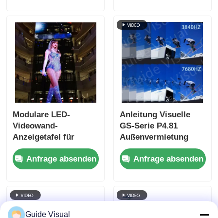
Aluminium-Schrank
Komponenten, die
für professionelle
eine lange
Veranstaltungen
Lebensdauer in
anspruchsvollen
Umgebungen
gewährleisten
Modulare LED-
Anleitung Visuelle
Videowand-
GS-Serie P4.81
Anzeigetafel für
Außenvermietung
Einzelhandelswerbung
LED-Display 5000nit
Anfrage absenden
Anfrage absenden
und Hintergrund
IP65 für Stadion-
Billboard, 7680Hz
Dual Backup
Guide Visual