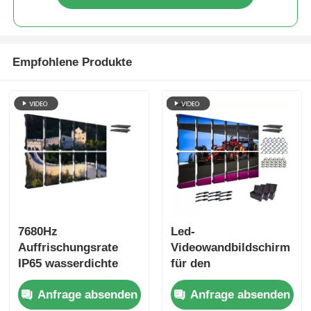
Empfohlene Produkte
7680Hz
Led-
Auffrischungsrate
Videowandbildschirm
IP65 wasserdichte
für den
LED-Videowand mit
kontinuierlichen
Anfrage absenden
Anfrage absenden
Druckguss-
Betrieb mit