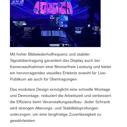
VR Show
Über uns
Werksbesichtigung
Mit hoher Bildwiederholfrequenz und stabiler
Signalübertragung garantiert das Display auch bei
Kameraaufnahmen eine flimmerfreie Leistung und bietet
Qualitätskontrolle
ein hervorragendes visuelles Erlebnis sowohl für Live-
Publikum als auch für Übertragungen.
Kontakt
Das modulare Design ermöglicht eine schnelle Montage
und Demontage, reduziert die Arbeitszeit und verbessert
die Effizienz beim Veranstaltungsaufbau. Jeder Schrank
Nachrichten
wird strengen Alterungs- und Stabilitätsprüfungen
unterzogen, um eine langfristige Zuverlässigkeit zu
gewährleisten.
Fälle