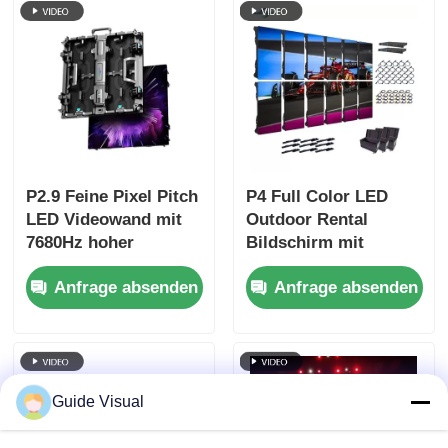
Bühnenveranstaltungen
Helligkeit
P2.9 Feine Pixel Pitch
P4 Full Color LED
LED Videowand mit
Outdoor Rental
7680Hz hoher
Bildschirm mit
Erfrischungsrate und
7680Hz
Anfrage absenden
Anfrage absenden
Dual Power & Signal
Auffrischungsrate
Backup für
und IP65 Wasserdicht
Bühnenveranstaltungen
für HD Video
Wandbildschirm
Guide Visual