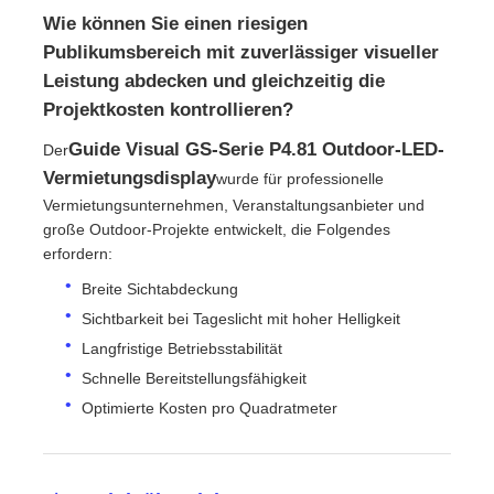
Wie können Sie einen riesigen
Publikumsbereich mit zuverlässiger visueller
VR Show
Leistung abdecken und gleichzeitig die
Projektkosten kontrollieren?
Über uns
Guide Visual GS-Serie P4.81 Outdoor-LED-
Der
Vermietungsdisplay
wurde für professionelle
Werksbesichtigung
Vermietungsunternehmen, Veranstaltungsanbieter und
große Outdoor-Projekte entwickelt, die Folgendes
erfordern:
Qualitätskontrolle
Breite Sichtabdeckung
Sichtbarkeit bei Tageslicht mit hoher Helligkeit
Kontakt
Langfristige Betriebsstabilität
Schnelle Bereitstellungsfähigkeit
Optimierte Kosten pro Quadratmeter
Nachrichten
Fälle