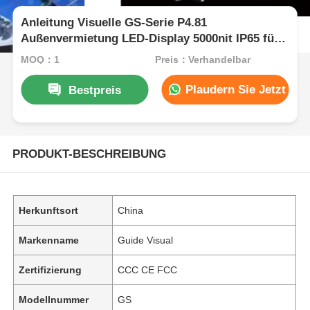
Anleitung Visuelle GS-Serie P4.81
Außenvermietung LED-Display 5000nit IP65 für
Stadion-Billboard, 7680Hz Dual Backup
MOQ：1
Preis：Verhandelbar
Plaudern Sie Jetzt
Bestpreis
PRODUKT-BESCHREIBUNG
Herkunftsort
China
Markenname
Guide Visual
Zertifizierung
CCC CE FCC
Modellnummer
GS