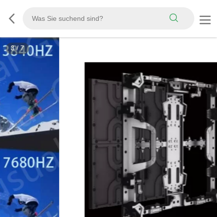
3
/
7