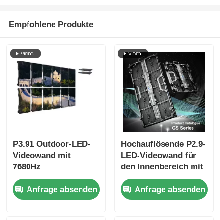
Empfohlene Produkte
P3.91 Outdoor-LED-
Hochauflösende P2.9-
Videowand mit
LED-Videowand für
7680Hz
den Innenbereich mit
Erfrischungsrate,
2,9 mm Pixelabstand,
Anfrage absenden
Anfrage absenden
Farbbildschirm und
3840 Hz
IP65-Schutz für
Bildwiederholfrequenz
Konzerte und
und 4500 cd/m²