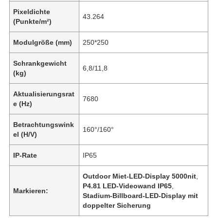
Pixeldichte
43.264
(Punkte/m²)
Modulgröße (mm)
250*250
Schrankgewicht
6,8/11,8
(kg)
Aktualisierungsrat
7680
e (Hz)
Betrachtungswink
160°/160°
el (H/V)
IP-Rate
IP65
Outdoor Miet-LED-Display 5000nit
,
P4.81 LED-Videowand IP65
,
Markieren:
Stadium-Billboard-LED-Display mit
doppelter Sicherung