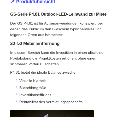
📌 Produktübersicht
Angebot anfordern
GS-Serie P4.81 Outdoor-LED-Leinwand zur Miete
Der GS P4.81 ist für Außenanwendungen konzipiert, bei
denen das Publikum den Bildschirm typischerweise von
LED-Videowand-Display
folgenden Orten aus betrachtet:
20–50 Meter Entfernung
LED -Anzeigebildschirm
In diesem Bereich kann die Investition in einen ultrafeinen
Pixelabstand die Projektkosten erhöhen, ohne einen
Schirm des Konzert-LED
sichtbaren Vorteil zu schaffen.
P4.81 bietet die ideale Balance zwischen:
Vermietung von LED-Bildschirmen
Visuelle Klarheit
Bildschirmgröße
Investitionseffizienz
COB -LED -Videowand
Rentabilität des Vermietungsgeschäfts
Transparentes LED -Display