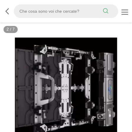
2
/
7