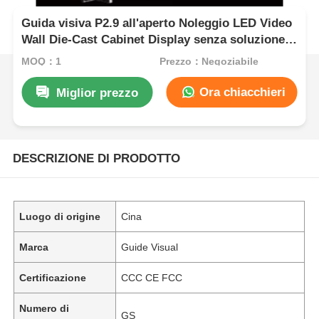
Guida visiva P2.9 all'aperto Noleggio LED Video
Wall Die-Cast Cabinet Display senza soluzione
di continuità per eventi di concerto
MOQ：1
Prezzo：Negoziabile
Ora chiacchieri
Miglior prezzo
DESCRIZIONE DI PRODOTTO
Luogo di origine
Cina
Marca
Guide Visual
Certificazione
CCC CE FCC
Numero di
GS