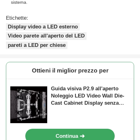
sistema.
Schermo LED SMD
Etichette:
Display video a LED esterno
Displayboard LED esterno
Video parete all'aperto del LED
pareti a LED per chiese
Cartellone led da esterno
Ottieni il miglior prezzo per
Guida visiva P2.9 all'aperto
Noleggio LED Video Wall Die-
Cast Cabinet Display senza
soluzione di continuità per
eventi di concerto
Continua