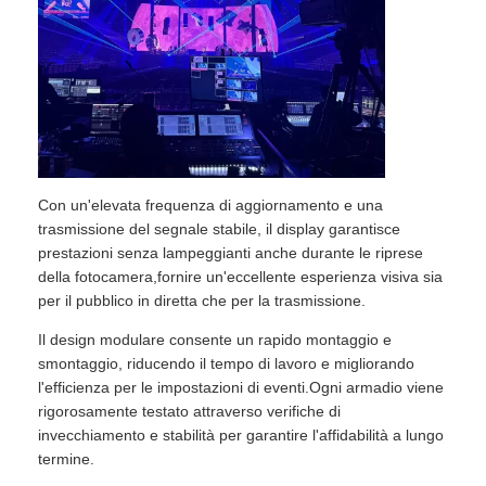
Spettacolo VR
Chi Siamo
Visita alla fabbrica
Con un'elevata frequenza di aggiornamento e una
trasmissione del segnale stabile, il display garantisce
prestazioni senza lampeggianti anche durante le riprese
Controllo di qualità
della fotocamera,fornire un'eccellente esperienza visiva sia
per il pubblico in diretta che per la trasmissione.
Contattaci
Il design modulare consente un rapido montaggio e
smontaggio, riducendo il tempo di lavoro e migliorando
l'efficienza per le impostazioni di eventi.Ogni armadio viene
Notizie
rigorosamente testato attraverso verifiche di
invecchiamento e stabilità per garantire l'affidabilità a lungo
termine.
Casi