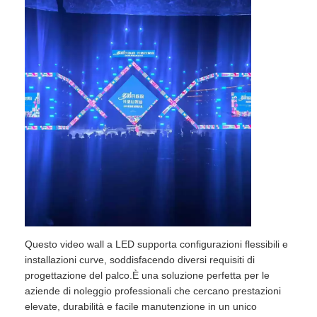
Chiedi un preventivo
Display a parete video a LED
Schermata del display LED
Schermo di concerto LED
Noleggio di schermi a LED
Questo video wall a LED supporta configurazioni flessibili e
installazioni curve, soddisfacendo diversi requisiti di
Muro video a LED COB
progettazione del palco.È una soluzione perfetta per le
aziende di noleggio professionali che cercano prestazioni
Display LED trasparente
elevate, durabilità e facile manutenzione in un unico