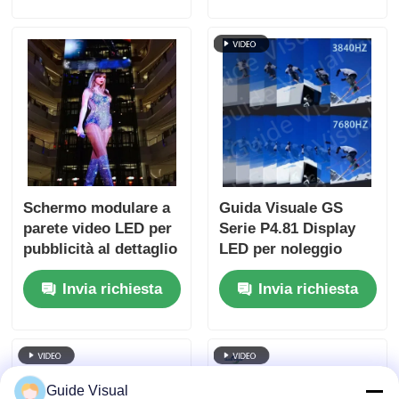
lunga durata di vita in
ambienti difficili
Schermo modulare a
Guida Visuale GS
parete video LED per
Serie P4.81 Display
pubblicità al dettaglio
LED per noleggio
e fondali
esterno 5000nit IP65
Invia richiesta
Invia richiesta
per cartellone dello
stadio, doppio
backup a 7680Hz
Guide Visual