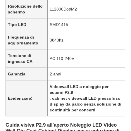
Risoluzione dello
112896Dot/M2
schermo
Tipo LED
SMD1415
Frequenza di
3840hz
aggiornamento
Tensione di
AC 110-240V
ingresso CA
Garanzia
2 anni
Videowall LED a noleggio per
esterni P2.9
Evidenziare:
,
cabinet videowall LED pressofuso
,
display da palco senza soluzione di
continuità per concerti
Guida visiva P2.9 all'aperto Noleggio LED Video
Wall Die-Cast Cabinet Display senza soluzione di