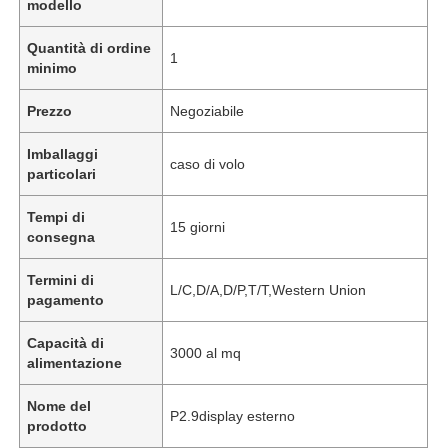
modello
Quantità di ordine
1
minimo
Prezzo
Negoziabile
Imballaggi
caso di volo
particolari
Tempi di
15 giorni
consegna
Termini di
L/C,D/A,D/P,T/T,Western Union
pagamento
Capacità di
3000 al mq
alimentazione
Nome del
P2.9display esterno
prodotto