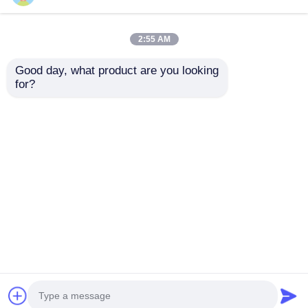
2:55 AM
Good day, what product are you looking 
for?
Guida visiva P3.91
Guida Visuale GS
Noleggio schermo a
Serie P2.97 Display a
LED per concerti,
LED di noleggio
eventi all'aperto, uso
interno per eventi
Invia richiesta
Invia richiesta
interno, alta
espositivi, 7680Hz
frequenza di
Nessun schermo nero
aggiornamento
CE
Casa
Circa noi
Contattaci
Desktop Site
Mappa del sito
Norme sulla privacy
Qualità
Display a parete video a LED
Fabbrica
cinese.Copyright © 2026 Shenzhen Guide