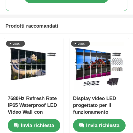
Prodotti raccomandati
7680Hz Refresh Rate
Display video LED
IP65 Waterproof LED
progettato per il
Video Wall con
funzionamento
armadio in alluminio
continuo con
Invia richiesta
Invia richiesta
pressofuso per eventi
componenti che
professionali
garantiscono una