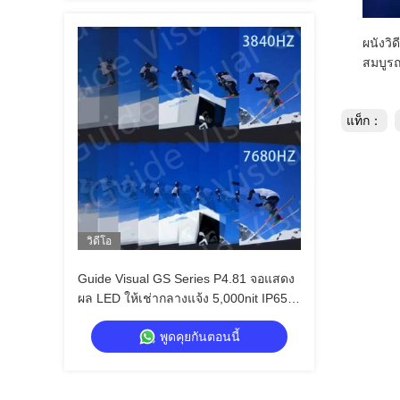
ผนังวิ
สมบูรณ
แท็ก：
วิดีโอ
Guide Visual GS Series P4.81 จอแสดง
ผล LED ให้เช่ากลางแจ้ง 5,000nit IP65
สำหรับป้ายสนามกีฬา, 7680Hz Dual
พูดคุยกันตอนนี้
Backup