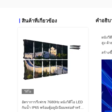
คําอธิบ
สินค้าที่เกี่ยวข้อง
ผนังวี
สูง ด้
สร้างข
วิดีโอ
อัตราการรีเฟรช 7680Hz ผนังวิดีโอ LED
กันน้ำ IP65 พร้อมตู้อลูมิเนียมหล่อสำหรับ