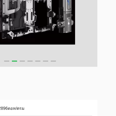
2896ดอท/ตรม