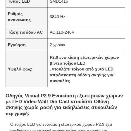
Τύπος LED
SMD1415
Ρυθμός
3840 Hz
ανανέωσης
Τάση εισόδου AC
AC 110-240V
Εγγύηση
2 χρόνια
P2.9 ενοικίαση εξωτερικών χώρων
βίντεο τοίχου LED
Υψηλό φως:
,
ντουλάπι τοίχου από χυτό LED
,
απρόσκοπτη οθόνη σκηνής για
συναυλίες
Οδηγός Visual P2.9 Ενοικίαση εξωτερικών χώρων
με LED Video Wall Die-Cast ντουλάπι Οθόνη
σκηνής χωρίς ραφή για εκδηλώσεις συναυλιών
περιγραφή:
Ο τοίχος LED για ενοικίαση εξωτερικού χώρου P2.9 έχει
σχεδιαστεί για επαγγελματικές εφαρμογές σκηνής και