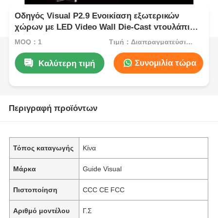
Οδηγός Visual P2.9 Ενοικίαση εξωτερικών
χώρων με LED Video Wall Die-Cast ντουλάπι
Οθόνη σκηνής χωρίς ραφή για εκδηλώσεις
MOQ：1
Τιμή：Διαπραγματεύσιμος
συναυλιών
Συνομιλία τώρα
Καλύτερη τιμή
Περιγραφή προϊόντων
Τόπος καταγωγής
Κίνα
Μάρκα
Guide Visual
Πιστοποίηση
CCC CE FCC
Αριθμό μοντέλου
Γ.Σ