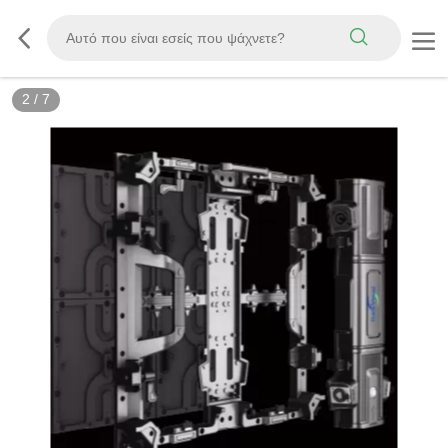
2
/
7