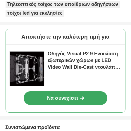
Τηλεοπτικός τοίχος των υπαίθριων οδηγήσεων
τοίχοι led για εκκλησίες
Εικόνα LED SMD
Εξωτερικό πίνακα οθόνης LED
Αποκτήστε την καλύτερη τιμή για
Υπαίθριος πίνακας led
Οδηγός Visual P2.9 Ενοικίαση
εξωτερικών χώρων με LED
Video Wall Die-Cast ντουλάπι
Οθόνη σκηνής χωρίς ραφή για
εκδηλώσεις συναυλιών
Να συνεχίσει
Συνιστώμενα προϊόντα