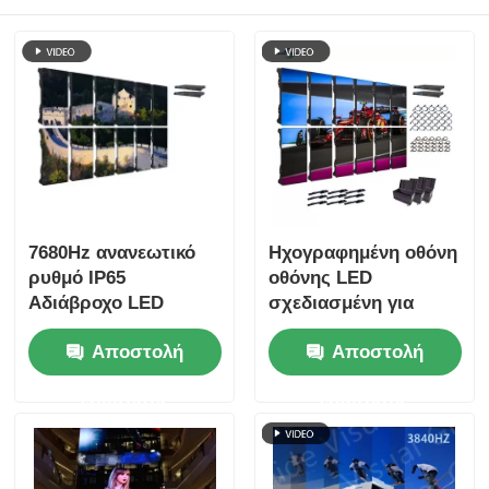
7680Hz ανανεωτικό
Ηχογραφημένη οθόνη
ρυθμό IP65
οθόνης LED
Αδιάβροχο LED
σχεδιασμένη για
τοίχος βίντεο με
συνεχή λειτουργία με
Αποστολή
Αποστολή
υδραργυρωμένο
εξαρτήματα που
ντουλάπι αλουμινίου
εξασφαλίζουν μακρά
ερώτησης
ερώτησης
για επαγγελματικές
διάρκεια ζωής σε
εκδηλώσεις
απαιτητικά
περιβάλλοντα