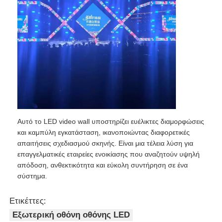
Ζητήστε μια προσφορά
Οθόνη LED Video Wall
οθόνη οθόνης LED
Οθόνη των οδηγήσεων συναυλίας
Αυτό το LED video wall υποστηρίζει ευέλικτες διαμορφώσεις
και καμπύλη εγκατάσταση, ικανοποιώντας διαφορετικές
απαιτήσεις σχεδιασμού σκηνής. Είναι μια τέλεια λύση για
Ενοικίαση οθόνης LED σκηνής
επαγγελματικές εταιρείες ενοικίασης που αναζητούν υψηλή
απόδοση, ανθεκτικότητα και εύκολη συντήρηση σε ένα
σύστημα.
Cob LED Video Wall
Ετικέττες:
Διαφανής οθόνη LED
Εξωτερική οθόνη οθόνης LED