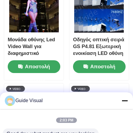
Μονάδα οθόνης Led
Οδηγός οπτική σειρά
Video Wall για
GS P4.81 Εξωτερική
διαφημιστικό
ενοικίαση LED οθόνη
υπόβαθρο λιανικής
5000nit IP65 για
Αποστολή
Αποστολή
Πίνακα του σταδίου,
7680Hz διπλό backup
ερώτησης
ερώτησης
Guide Visual
2:03 PM