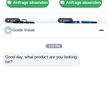
Anfrage absenden
Anfrage absenden
Custom
OEM
Guide Visual
1:31 PM
Good day, what product are you looking 
for?
P2.976 Druckguss-
LED Rental Screen
Aluminium-LED-
Manufacturer | P3.91
Display-Bildschirm
Panels Shipped to
Videowand
Your Location
Anfrage absenden
Anfrage absenden
Vermietung für
Geschäfte
Startseite
Über uns
Kontakt
Desktop Site