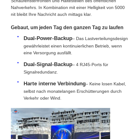
Schaufensterfronten und Haltestellen des öffentlichen
Nahverkehrs. In Kombination mit einer Helligkeit von 5000
nit bleibt Ihre Nachricht auch mittags klar.
VR Show
Gebaut, um jeden Tag den ganzen Tag zu laufen
Über uns
Dual-Power-Backup
– Das Lastverteilungsdesign
gewährleistet einen kontinuierlichen Betrieb, wenn
eine Versorgung ausfällt.
Werksbesichtigung
Dual-Signal-Backup
– 4 RJ45-Ports für
Signalredundanz.
Qualitätskontrolle
Harte interne Verbindung
– Keine losen Kabel,
selbst nach monatelangen Erschütterungen durch
Kontakt
Verkehr oder Wind.
Nachrichten
Fälle