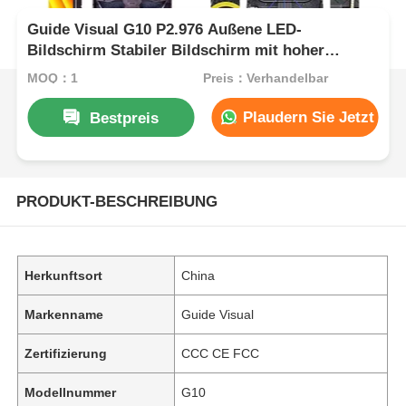
Guide Visual G10 P2.976 Außene LED-
Bildschirm Stabiler Bildschirm mit hoher
Helligkeit für kommerzielle Außenanwendungen
MOQ：1
Preis：Verhandelbar
Plaudern Sie Jetzt
Bestpreis
PRODUKT-BESCHREIBUNG
Herkunftsort
China
Markenname
Guide Visual
Zertifizierung
CCC CE FCC
Modellnummer
G10