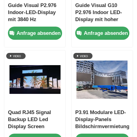
Guide Visual P2.976
Guide Visual G10
Indoor-LED-Display
P2.976 Indoor LED-
mit 3840 Hz
Display mit hoher
Bildwiederholfrequenz,
Erfrischungsrate,
Anfrage absenden
Anfrage absenden
Gehäuse mit fester
Hard Connection
Verbindung und
Schrank für
Antikollisionsschutz
Vermietung und
Veranstaltungen
Quad RJ45 Signal
P3.91 Modulare LED-
Backup LED Led
Display-Panels
Display Screen
Bildschirmvermietung
Billboard Rental
IP65 Wasserdicht