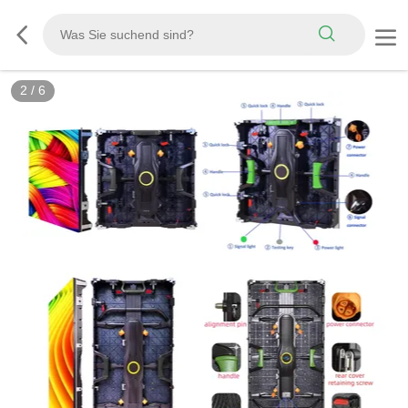
2
/
6