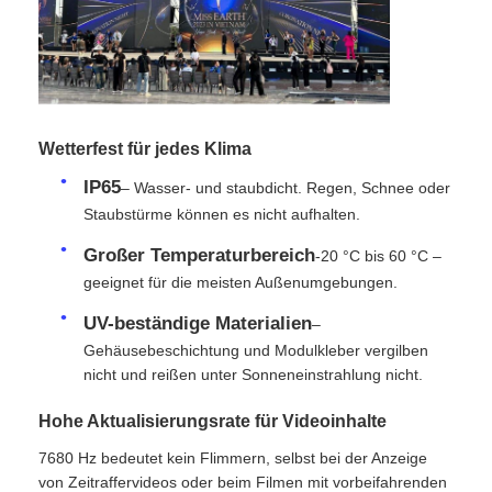
Angebot anfordern
LED-Videowand-Display
Wetterfest für jedes Klima
IP65
– Wasser- und staubdicht. Regen, Schnee oder
LED -Anzeigebildschirm
Staubstürme können es nicht aufhalten.
Großer Temperaturbereich
-20 °C bis 60 °C –
Schirm des Konzert-LED
geeignet für die meisten Außenumgebungen.
UV-beständige Materialien
–
Vermietung von LED-Bildschirmen
Gehäusebeschichtung und Modulkleber vergilben
nicht und reißen unter Sonneneinstrahlung nicht.
COB -LED -Videowand
Hohe Aktualisierungsrate für Videoinhalte
7680 Hz bedeutet kein Flimmern, selbst bei der Anzeige
Transparentes LED -Display
von Zeitraffervideos oder beim Filmen mit vorbeifahrenden