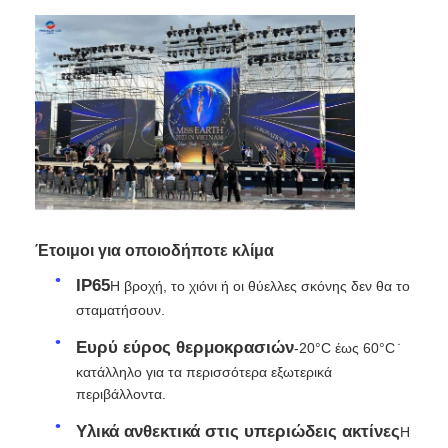
Ζητήστε μια προσφορά
Οθόνη LED Video Wall
οθόνη οθόνης LED
Οθόνη των οδηγήσεων συναυλίας
Έτοιμοι για οποιοδήποτε κλίμα
IP65
Η βροχή, το χιόνι ή οι θύελλες σκόνης δεν θα το
Ενοικίαση οθόνης LED σκηνής
σταματήσουν.
Ευρύ εύρος θερμοκρασιών
-20°C έως 60°C ̇
Cob LED Video Wall
κατάλληλο για τα περισσότερα εξωτερικά
περιβάλλοντα.
Υλικά ανθεκτικά στις υπεριώδεις ακτίνες
Διαφανής οθόνη LED
Η