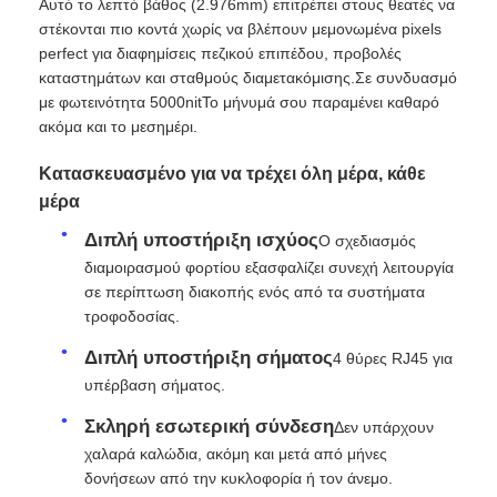
Αυτό το λεπτό βάθος (2.976mm) επιτρέπει στους θεατές να
στέκονται πιο κοντά χωρίς να βλέπουν μεμονωμένα pixels
perfect για διαφημίσεις πεζικού επιπέδου, προβολές
Εκπομπή VR
καταστημάτων και σταθμούς διαμετακόμισης.Σε συνδυασμό
με φωτεινότητα 5000nitΤο μήνυμά σου παραμένει καθαρό
ακόμα και το μεσημέρι.
Σχετικά με εμάς
Κατασκευασμένο για να τρέχει όλη μέρα, κάθε
μέρα
Ξενάγηση στο Εργοστάσιο
Διπλή υποστήριξη ισχύος
Ο σχεδιασμός
διαμοιρασμού φορτίου εξασφαλίζει συνεχή λειτουργία
Ποιοτικός έλεγχος
σε περίπτωση διακοπής ενός από τα συστήματα
τροφοδοσίας.
Επικοινωνήστε μαζί μας
Διπλή υποστήριξη σήματος
4 θύρες RJ45 για
υπέρβαση σήματος.
Ειδήσεις
Σκληρή εσωτερική σύνδεση
Δεν υπάρχουν
χαλαρά καλώδια, ακόμη και μετά από μήνες
δονήσεων από την κυκλοφορία ή τον άνεμο.
Υποθέσεις