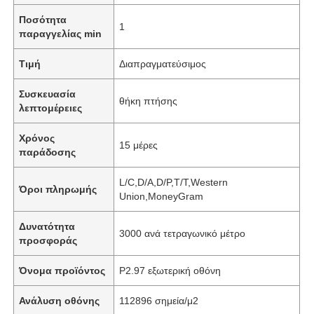
Ποσότητα
1
παραγγελίας min
Τιμή
Διαπραγματεύσιμος
Συσκευασία
θήκη πτήσης
λεπτομέρειες
Χρόνος
15 μέρες
παράδοσης
L/C,D/A,D/P,T/T,Western
Όροι πληρωμής
Union,MoneyGram
Δυνατότητα
3000 ανά τετραγωνικό μέτρο
προσφοράς
Όνομα προϊόντος
P2.97 εξωτερική οθόνη
Ανάλυση οθόνης
112896 σημεία/μ2