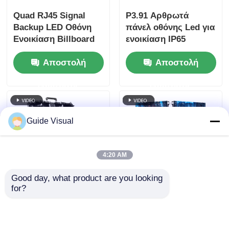
Quad RJ45 Signal
P3.91 Αρθρωτά
Backup LED Οθόνη
πάνελ οθόνης Led για
Ενοικίαση Billboard
ενοικίαση IP65
Custom
Αδιάβροχο OEM
Αποστολή
Αποστολή
ερώτησης
ερώτησης
Guide Visual
4:20 AM
Good day, what product are you looking 
for?
P2.976 Οθόνη LED
Κατασκευαστής
από χυτό αλουμίνιο
οθονών LED για
για ενοικίαση Video
ενοικίαση | Πάνελ