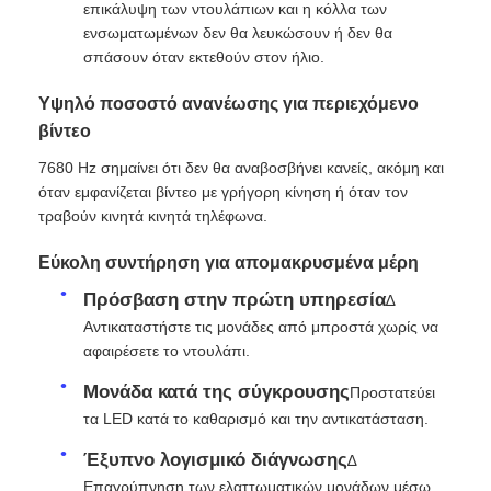
επικάλυψη των ντουλάπιων και η κόλλα των
ενσωματωμένων δεν θα λευκώσουν ή δεν θα
Εικόνα LED SMD
σπάσουν όταν εκτεθούν στον ήλιο.
Υψηλό ποσοστό ανανέωσης για περιεχόμενο
Εξωτερικό πίνακα οθόνης LED
βίντεο
7680 Hz σημαίνει ότι δεν θα αναβοσβήνει κανείς, ακόμη και
Υπαίθριος πίνακας led
όταν εμφανίζεται βίντεο με γρήγορη κίνηση ή όταν τον
τραβούν κινητά κινητά τηλέφωνα.
Εύκολη συντήρηση για απομακρυσμένα μέρη
Πρόσβαση στην πρώτη υπηρεσία
∆
Αντικαταστήστε τις μονάδες από μπροστά χωρίς να
αφαιρέσετε το ντουλάπι.
Μονάδα κατά της σύγκρουσης
Προστατεύει
τα LED κατά το καθαρισμό και την αντικατάσταση.
Έξυπνο λογισμικό διάγνωσης
∆
Επαγρύπνηση των ελαττωματικών μονάδων μέσω