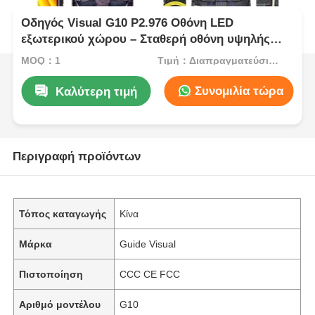
Οδηγός Visual G10 P2.976 Οθόνη LED
εξωτερικού χώρου – Σταθερή οθόνη υψηλής
φωτεινότητας για εμπορικές εφαρμογές
MOQ：1
Τιμή：Διαπραγματεύσιμος
εξωτερικού χώρου
Συνομιλία τώρα
Καλύτερη τιμή
Περιγραφή προϊόντων
Τόπος καταγωγής
Κίνα
Μάρκα
Guide Visual
Πιστοποίηση
CCC CE FCC
Αριθμό μοντέλου
G10