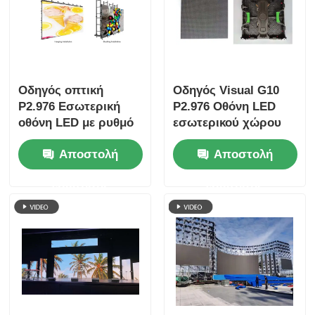
Οδηγός οπτική
Οδηγός Visual G10
P2.976 Εσωτερική
P2.976 Οθόνη LED
οθόνη LED με ρυθμό
εσωτερικού χώρου
ανανέωσης 3840Hz,
με υψηλό ρυθμό
Αποστολή
Αποστολή
ντουλάπι σκληρής
ανανέωσης, ντουλάπι
σύνδεσης και
σκληρής σύνδεσης
ερώτησης
ερώτησης
προστασία κατά των
για ενοικίαση και
συγκρούσεων
εκδηλώσεις