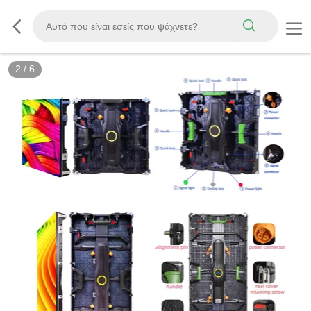
2
/
6