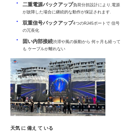
二重電源バックアップ
負荷分担設計により,電源
が故障した場合に継続的な動作が保証されます.
VRショー
双重信号バックアップ
4つのRJ45ポートで 信号
の冗長化
私たちについて
固い内部接続
渋滞や風の振動から 何ヶ月も経って
も ケーブルが離れない
工場見学
品質管理
お問い合わせ
ニュース
天気 に 備え て いる
ケース