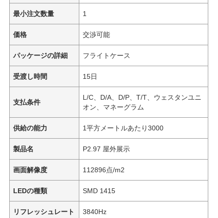
最小注文数量
1
価格
交渉可能
パッケージの詳細
フライトケース
受渡し時間
15日
L/C、D/A、D/P、T/T、ウェスタンユニ
支払条件
オン、マネーグラム
供給の能力
1平方メートルあたり3000
製品名
P2.97 屋外展示
画面解像度
112896点/m2
LEDの種類
SMD 1415
リフレッシュレート
3840Hz