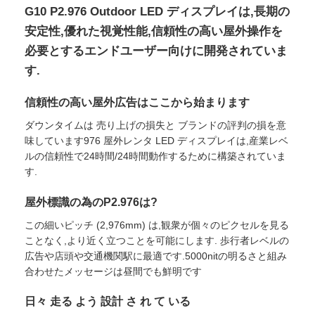
G10 P2.976 Outdoor LED ディスプレイは,長期の
安定性,優れた視覚性能,信頼性の高い屋外操作を
必要とするエンドユーザー向けに開発されていま
す.
信頼性の高い屋外広告はここから始まります
ダウンタイムは 売り上げの損失と ブランドの評判の損を意
味しています976 屋外レンタ LED ディスプレイは,産業レベ
ルの信頼性で24時間/24時間動作するために構築されていま
す.
屋外標識の為のP2.976は?
ホーム
この細いピッチ (2,976mm) は,観衆が個々のピクセルを見る
ことなく,より近く立つことを可能にします. 歩行者レベルの
広告や店頭や交通機関駅に最適です.5000nitの明るさと組み
製品
合わせたメッセージは昼間でも鮮明です
日々 走る よう 設計 さ れ て いる
動画