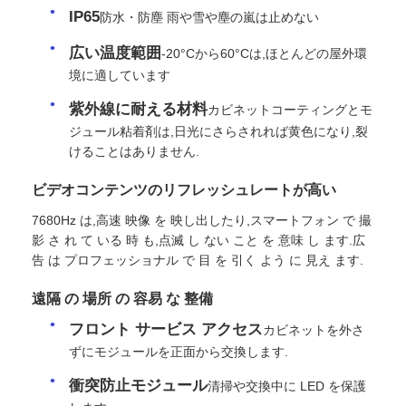
IP65
防水・防塵 雨や雪や塵の嵐は止めない
引金 を 求め て ください
広い温度範囲
-20°Cから60°Cは,ほとんどの屋外環
境に適しています
LED ビデオウォールディスプレイ
紫外線に耐える材料
カビネットコーティングとモ
ジュール粘着剤は,日光にさらされれば黄色になり,裂
けることはありません.
LEDディスプレイ画面
ビデオコンテンツのリフレッシュレートが高い
コンサートLEDスクリーン
7680Hz は,高速 映像 を 映し出したり,スマートフォン で 撮
影 さ れ て いる 時 も,点滅 し ない こと を 意味 し ます.広
告 は プロフェッショナル で 目 を 引く よう に 見え ます.
ステージLEDスクリーンレンタル
遠隔 の 場所 の 容易 な 整備
フロント サービス アクセス
カビネットを外さ
コブLEDビデオ壁
ずにモジュールを正面から交換します.
衝突防止モジュール
清掃や交換中に LED を保護
透明なLEDディスプレイ