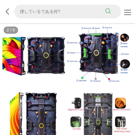
2
/
6