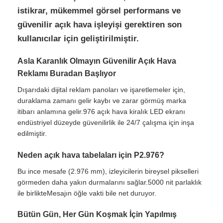
istikrar, mükemmel görsel performans ve
güvenilir açık hava işleyişi gerektiren son
kullanıcılar için geliştirilmiştir.
Asla Karanlık Olmayın Güvenilir Açık Hava
Reklamı Buradan Başlıyor
Dışarıdaki dijital reklam panoları ve işaretlemeler için,
duraklama zamanı gelir kaybı ve zarar görmüş marka
itibarı anlamına gelir.976 açık hava kiralık LED ekranı
endüstriyel düzeyde güvenilirlik ile 24/7 çalışma için inşa
edilmiştir.
Neden açık hava tabelaları için P2.976?
Ana Sayfa
Bu ince mesafe (2.976 mm), izleyicilerin bireysel pikselleri
görmeden daha yakın durmalarını sağlar.5000 nit parlaklık
Ürünler
ile birlikteMesajın öğle vakti bile net duruyor.
Bütün Gün, Her Gün Koşmak İçin Yapılmış
Videolar