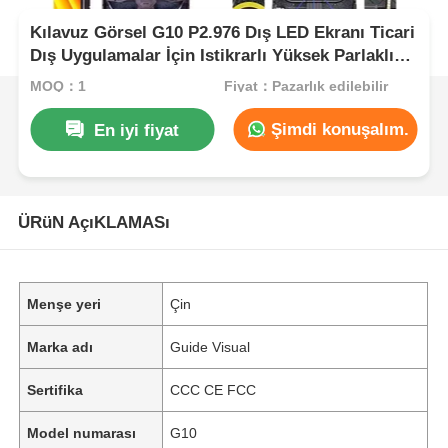
Kılavuz Görsel G10 P2.976 Dış LED Ekranı Ticari
Dış Uygulamalar İçin Istikrarlı Yüksek Parlaklık
Ekranı
MOQ：1
Fiyat：Pazarlık edilebilir
Şimdi konuşalım.
En iyi fiyat
ÜRüN AçıKLAMASı
Menşe yeri
Çin
Marka adı
Guide Visual
Sertifika
CCC CE FCC
Model numarası
G10