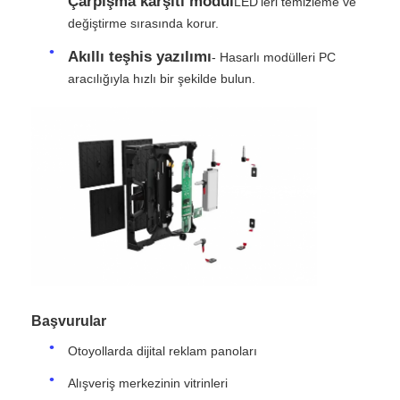
Çarpışma karşıtı modül
LED'leri temizleme ve
değiştirme sırasında korur.
SMD LED Ekran
Akıllı teşhis yazılımı
- Hasarlı modülleri PC
aracılığıyla hızlı bir şekilde bulun.
Dış LED Ekran Tablosu
Dış mekan led reklam panosu
Başvurular
Otoyollarda dijital reklam panoları
Alışveriş merkezinin vitrinleri