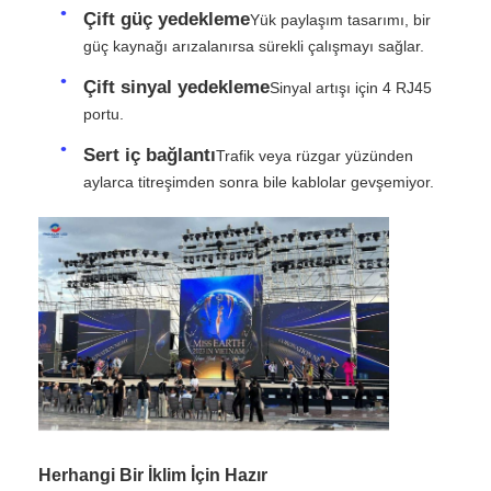
Çift güç yedekleme
Yük paylaşım tasarımı, bir
güç kaynağı arızalanırsa sürekli çalışmayı sağlar.
VR Gösterisi
Çift sinyal yedekleme
Sinyal artışı için 4 RJ45
portu.
Hakkımızda
Sert iç bağlantı
Trafik veya rüzgar yüzünden
aylarca titreşimden sonra bile kablolar gevşemiyor.
Fabrika turu
Kalite kontrolü
Bize Ulaşın
Haberler
Herhangi Bir İklim İçin Hazır
Durumlar