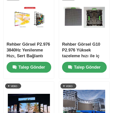
Rehber Görsel P2.976
Rehber Görsel G10
3840Hz Yenilenme
P2.976 Yüksek
Hızı, Sert Bağlantı
tazeleme hızı ile iç
Kabinesi ve Çarpışma
mekan LED ekran,
Talep Gönder
Talep Gönder
Karşıtı Koruması ile
Kiralama ve
İçerideki LED Ekran
Etkinlikler için Sert
Bağlantı Kabinesi