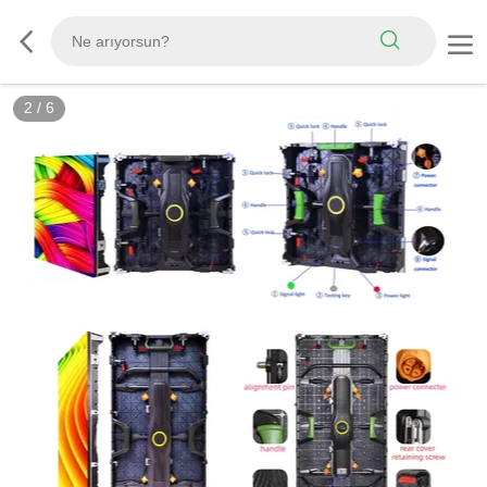
2
/
6