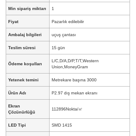
Min sipariş miktarı
1
Fiyat
Pazarlık edilebilir
Ambalaj bilgileri
uçuş çantası
Teslim süresi
15 gün
L/C,D/A,D/P,T/T,Western
Ödeme koşulları
Union,MoneyGram
Yetenek temini
Metrekare başına 3000
Ürün Adı
P2.97 dış mekan ekranı
Ekran
112896Nokta/㎡
Çözünürlüğü
LED Tipi
SMD 1415