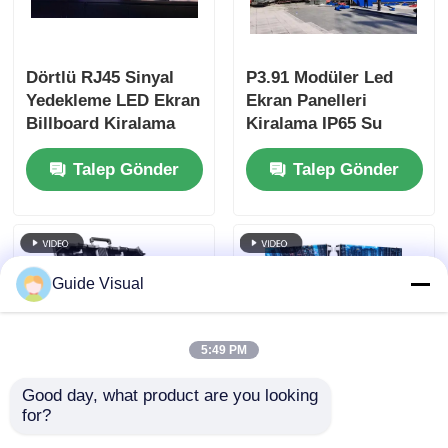
Dörtlü RJ45 Sinyal
P3.91 Modüler Led
Yedekleme LED Ekran
Ekran Panelleri
Billboard Kiralama
Kiralama IP65 Su
Özel
Geçirmez OEM
Talep Gönder
Talep Gönder
Guide Visual
5:49 PM
Good day, what product are you looking 
for?
P2.976 Döküm
LED Kiralık Ekran