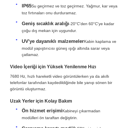
IP65
Su geçirmez ve toz geçirmez. Yağmur, kar veya
toz fırtınaları onu durduramaz.
Bir İndirim İste
Geniş sıcaklık aralığı
-20°C'den 60°C'ye kadar
çoğu dış mekan için uygundur.
LED Video Duvar Ekranı
UV'ye dayanıklı malzemeler
Kabin kaplama ve
modül yapıştırıcısı güneş ışığı altında sarar veya
LED ekran ekranı
çatlamaz.
Video İçeriği için Yüksek Yenilenme Hızı
konser led ekranı
7680 Hz, hızlı hareketli video görüntülerken ya da akıllı
telefonlar tarafından kaydedildiğinde bile yanıp sönen bir
Sahne LED ekran kiralama
görüntü oluşturmaz.
Uzak Yerler için Kolay Bakım
Cob LED video duvarı
Ön hizmet erişimi
Kabineyi çıkarmadan
modülleri ön taraftan değiştirin.
Şeffaf LED ekran