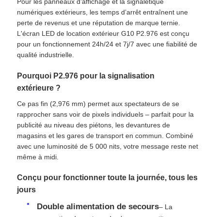
Pour les panneaux d’affichage et la signalétique
numériques extérieurs, les temps d’arrêt entraînent une
perte de revenus et une réputation de marque ternie.
Spectacle de réalité virtuelle
L'écran LED de location extérieur G10 P2.976 est conçu
pour un fonctionnement 24h/24 et 7j/7 avec une fiabilité de
qualité industrielle.
À propos de nous
Pourquoi P2.976 pour la signalisation
extérieure ?
Visite de l'usine
Ce pas fin (2,976 mm) permet aux spectateurs de se
rapprocher sans voir de pixels individuels – parfait pour la
Contrôle de qualité
publicité au niveau des piétons, les devantures de
magasins et les gares de transport en commun. Combiné
avec une luminosité de 5 000 nits, votre message reste net
Nous contacter
même à midi.
Conçu pour fonctionner toute la journée, tous les
Nouvelles
jours
Double alimentation de secours
– La
Cas