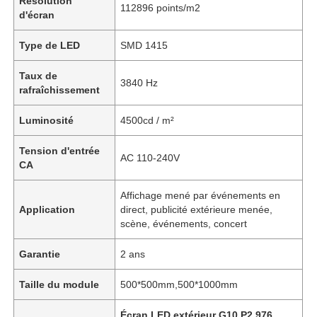
Résolution
112896 points/m2
d'écran
Type de LED
SMD 1415
Taux de
3840 Hz
rafraîchissement
Luminosité
4500cd / m²
Tension d'entrée
AC 110-240V
CA
Affichage mené par événements en
Application
direct, publicité extérieure menée,
scène, événements, concert
Garantie
2 ans
Taille du module
500*500mm,500*1000mm
Écran LED extérieur G10 P2.976
,