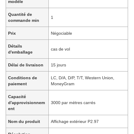
modèle
Quantité de
1
commande min
Prix
Négociable
Détails
cas de vol
d'emballage
Délai de livraison
15 jours
Conditions de
LC, D/A, D/P, T/T, Western Union,
paiement
MoneyGram
Capacité
d'approvisionnem
3000 par mètres carrés
ent
Nom du produit
Affichage extérieur P2.97