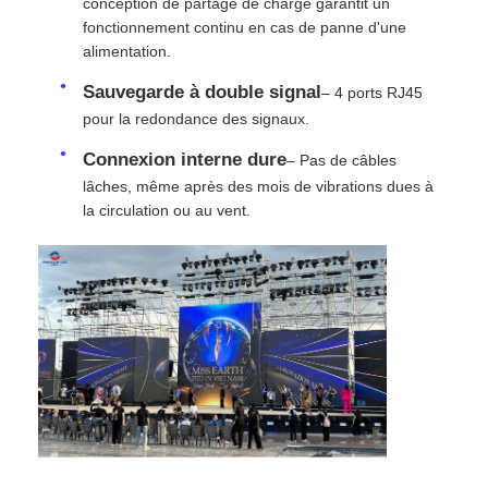
conception de partage de charge garantit un
fonctionnement continu en cas de panne d'une
alimentation.
Demander un devis
Sauvegarde à double signal
– 4 ports RJ45
pour la redondance des signaux.
Affichage de mur vidéo LED
Connexion interne dure
– Pas de câbles
lâches, même après des mois de vibrations dues à
écran d'affichage LED
la circulation ou au vent.
Écran du concert LED
Location d'écrans à LED
Mur vidéo LED COB
Affichage LED transparent