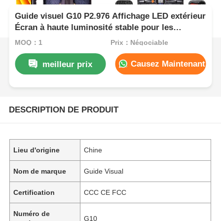
Guide visuel G10 P2.976 Affichage LED extérieur
Écran à haute luminosité stable pour les
applications commerciales extérieures
MOQ：1
Prix：Négociable
Causez Maintenant
meilleur prix
DESCRIPTION DE PRODUIT
Lieu d'origine
Chine
Nom de marque
Guide Visual
Certification
CCC CE FCC
Numéro de
G10