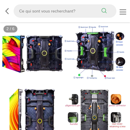
2
/
6