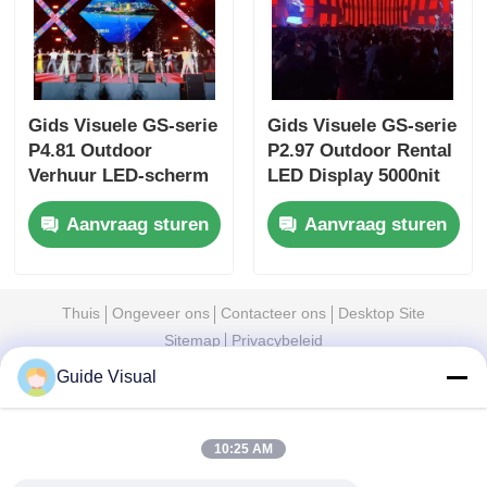
Gids Visuele GS-serie
Gids Visuele GS-serie
P4.81 Outdoor
P2.97 Outdoor Rental
Verhuur LED-scherm
LED Display 5000nit
voor instapniveau
IP65 voor digitale
Aanvraag sturen
Aanvraag sturen
Verhuur, 5000nit IP65
signage, 7680Hz Dual
7680Hz CE
Backup
Thuis
Ongeveer ons
Contacteer ons
Desktop Site
Sitemap
Privacybeleid
Guide Visual
Kwaliteit
LED-videomuurweergave
China
Fabriek.Copyright © 2026 Shenzhen Guide
10:25 AM
Technology Co., Ltd. All Rights Reserved.