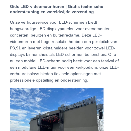
Gids LED-videomuur huren | Gratis technische
ondersteuning en wereldwijde verzending
VR -show
Onze verhuurservice voor LED-schermen biedt
hoogwaardige LED-displaypanelen voor evenementen,
concerten, beurzen en buitenreclame. Deze LED-
Over Ons
videomuren met hoge resolutie hebben een pixelpitch van
P3,91 en leveren kristalheldere beelden voor zowel LED-
Fabriekstour
displays binnenshuis als LED-schermen buitenshuis. Of u
nu een mobiel LED-scherm nodig heeft voor een festival of
een modulaire LED-muur voor een kerkpodium, onze LED-
Kwaliteitscontrole
verhuurdisplays bieden flexibele oplossingen met
professionele opstelling en ondersteuning.
Neem contact met ons op
Nieuws
Gevallen