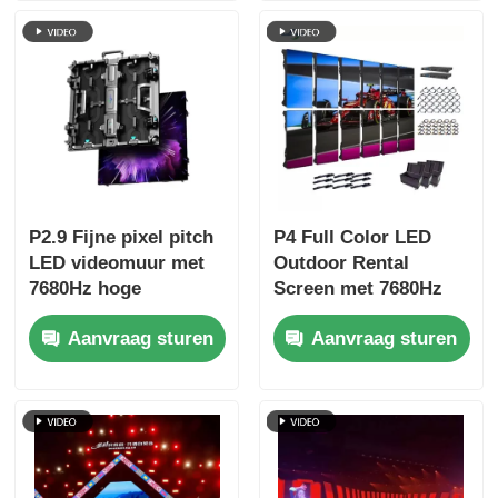
voor concerten en
Helderheid
podiumevenementen
P2.9 Fijne pixel pitch
P4 Full Color LED
LED videomuur met
Outdoor Rental
7680Hz hoge
Screen met 7680Hz
verversingsfrequentie
verversingsfrequentie
Aanvraag sturen
Aanvraag sturen
en dubbele stroom-
en IP65 waterdicht
en signaalback-up
voor HD Video Wall
voor
Display
podiumgebeurtenissen