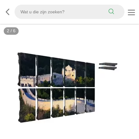
3
/
6