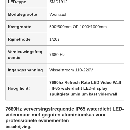
LED-type
SMD1912
Modulegrootte
Voorraad
Kastgrootte
500*500mm OF 1000*1000mm
Rijmethode
1/28s
Vernieuwingsfreq
7680 Hz
uentie
Ingangsspanning
Wisselstroom 110-220V
7680hz Refresh Rate LED Video Wall
Hoog licht:
,
IP65 waterdicht LED-display
,
Huis
spuitgietaluminium kast videowall
7680Hz verversingsfrequentie IP65 waterdicht LED-
Producten
videomuur met gegoten aluminiumkas voor
professionele evenementen
beschrijving:
Video's