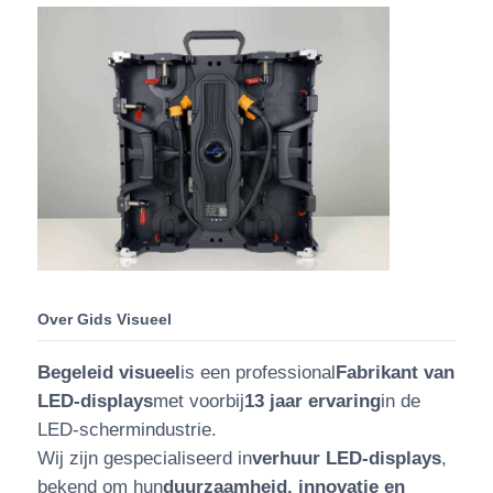
Over Gids Visueel
Begeleid visueel
is een professional
Fabrikant van
LED-displays
met voorbij
13 jaar ervaring
in de
LED-schermindustrie.
Wij zijn gespecialiseerd in
verhuur LED-displays
,
bekend om hun
duurzaamheid, innovatie en