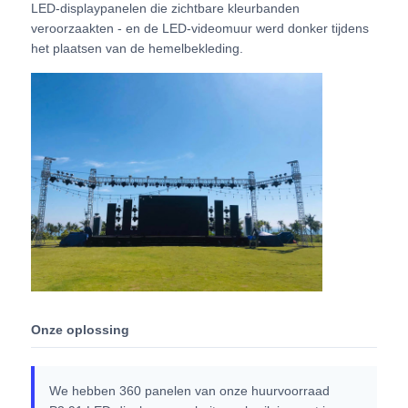
LED-displaypanelen die zichtbare kleurbanden
veroorzaakten - en de LED-videomuur werd donker tijdens
SMD LED Scherm
het plaatsen van de hemelbekleding.
Buiten LED-displaybord
Buiten geleid reclamebord
Onze oplossing
We hebben 360 panelen van onze huurvoorraad