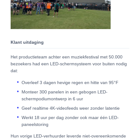
Offerte Aanvragen
LED-videomuurweergave
Klant uitdaging
LED -schermscherm
Het productieteam achter een muziekfestival met 50.000
bezoekers had een LED-schermsysteem voor buiten nodig
dat:
Overleg het LEIDENE Scherm
Overleef 3 dagen hevige regen en hitte van 95°F
Monteer 300 panelen in een gebogen LED-
Verhuur van LED-schermen
schermpodiumontwerp in 6 uur
Geef realtime 4K-videofeeds weer zonder latentie
COB LED VIDEO WALL
Werkt 18 uur per dag zonder ook maar één LED-
paneelstoring
Transparant LED -display
Hun vorige LED-verhuurder leverde niet-overeenkomende