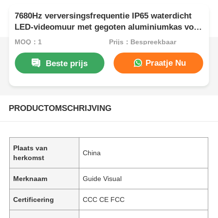
7680Hz verversingsfrequentie IP65 waterdicht
LED-videomuur met gegoten aluminiumkas voor
professionele evenementen
MOQ：1
Prijs：Bespreekbaar
Praatje Nu
Beste prijs
PRODUCTOMSCHRIJVING
Plaats van
China
herkomst
Merknaam
Guide Visual
Certificering
CCC CE FCC