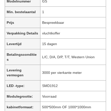
Modelnummer
GS
Min. bestelaantal
1
Prijs
Bespreekbaar
Verpakking Details
vluchtkoffer
Levertijd
15 dagen
Betalingsconditie
L/C, D/A, D/P, T/T, Western Union
s
Levering
3000 per vierkante meter
vermogen
LED -type:
SMD1912
Modulegrootte:
Voorraad
kabinetformaat:
500*500mm OF 1000*1000mm