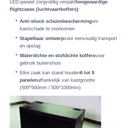
LED-paneel zorgvuldig verpakt
hoogwaardige
flightcases (luchtvaartkoffers)
:
Anti-shock schuimbescherming
om
kastschade te voorkomen
Stapelbaar ontwerp
voor eenvoudig transport
en opslag
Waterdichte en stofdichte koffers
voor
gebruik buitenshuis
Elke zaak kan stand houden
6 tot 8
panelen
afhankelijk van kastgrootte
(500*500mm / 500*1000mm)