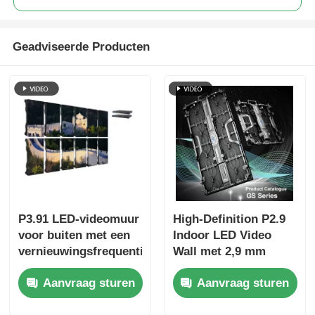
Geadviseerde Producten
P3.91 LED-videomuur
High-Definition P2.9
voor buiten met een
Indoor LED Video
vernieuwingsfrequentie
Wall met 2,9 mm
van 7680 Hz,
Pixel Pitch 3840 Hz
Aanvraag sturen
Aanvraag sturen
kleurendisplay en
Refresh Rate en
IP65-bescherming
4500cd/sqm