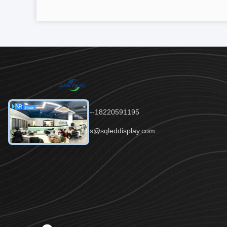
টেলিফোন：86--18220591195
ইমেইল：sales@sqleddisplay.com