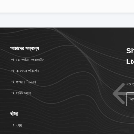
আমাদের সম্বন্ধে
Sh
কোম্পানির প্রোফাইল
Lt
কারখানা পরিদর্শন
গুণমান নিয়ন্ত্রণ
যত ত
সাইট ম্যাপ
ঘটনা
খবর