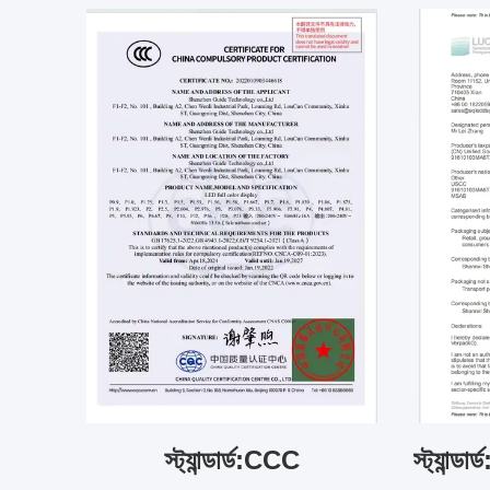
স্ট্যান্ডার্ড:CCC