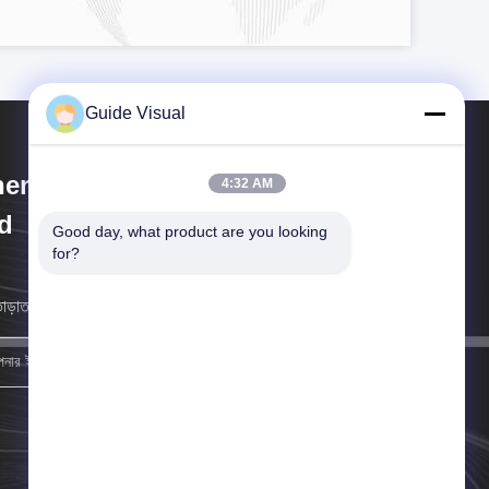
Guide Visual
enzhen Guide Technology Co.,
4:32 AM
d
Good day, what product are you looking 
for?
াড়াতাড়ি সম্ভব আমরা আপনার কাছে ফিরে আসব।
নিবন্ধন করুন