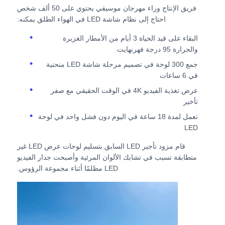
فريق الإنتاج وراء مهرجان موسيقي يحتوي على 50 ألف شخص
احتاج إلى نظام شاشة LED في الهواء الطلق يمكنه:
اطلب عرض أسعار
البقاء على قيد الحياة 3 أيام من الأمطار الغزيرة
والحرارة 95 درجة فهرنهايت
شاشة عرض فيديو LED
جمع 300 لوحة في تصميم مرحلة شاشة LED منحنية
في 6 ساعات
شاشة عرض LED
عرض تغذية الفيديو 4K في الوقت الحقيقي مع صفر
تأخير
تعمل لمدة 18 ساعة في اليوم دون فشل واحد في لوحة
شاشة LED للحفل
LED
قام مزود تأجير LED السابق بتسليم لوحات عرض LED غير
استئجار شاشة LED للمسرح
متطابقة تسبب في تشابك الألوان المرئية وأصبحت جدار الفيديو
LED مظلمًا أثناء مجموعة الرؤوس.
جدار فيديو LED COB
عرض LED شفاف