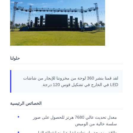
شاشة SMD LED
لوحة عرض LED للخارج
لوحة الإعلانات في الهواء الطلق
حلولنا
لقد قمنا بنشر 360 لوحة من مخزوننا للإيجار من شاشات
LED في الخارج في تشكيل قوس 120 درجة.
الخصائص الرئيسية
معدل تحديث عالي 7680 هرتز للحصول على صور
سلسة خالية من الوميض
طاقة مزدوجة واستعادة إشارة لمنع انقطاع التيار