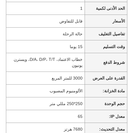
الحد الأدنى لكمية
1
الأسعار
قابل للتفاوض
تفاصيل التغليف
حالة الرحلة
وقت التسليم
15 يوما
خطاب الاعتماد، D/A، D/P، T/T، ويسترن
شروط الدفع
يونيون
القدرة على العرض
3000 للمتر المربع
مادة الخزانة:
الألومنيوم المصبوب
حجم الوحدة
250*250 مللي متر
معدل IP:
65
معدل التحديث:
7680 هرتز