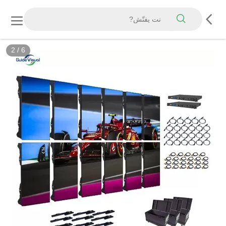
3
/
6