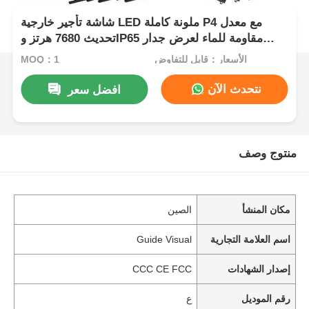
شاشة تأجير خارجية LED ملونة كاملة P4 مع معدل
تحديث 7680 هرتز وIP65 مقاومة للماء لعرض جدار
الفيديو عالي الدقة
الأسعار：قابل للتفاوض
MOQ：1
نتحدث الآن
افضل سعر
منتوج وصف
مكان المنشأ
الصين
اسم العلامة التجارية
Guide Visual
إصدار الشهادات
CCC CE FCC
رقم الموديل
ع