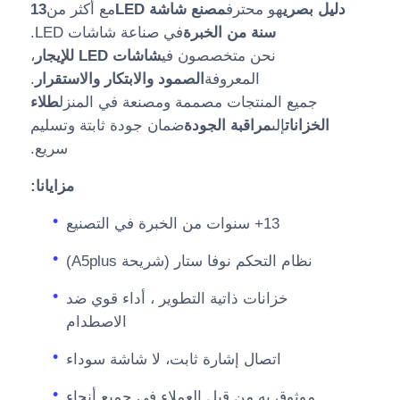
دليل بصري
هو محترف
مصنع شاشة LED
مع أكثر من
13
سنة من الخبرة
في صناعة شاشات LED.
نحن متخصصون في
شاشات LED للإيجار
،
المعروفة
الصمود والابتكار والاستقرار
.
جميع المنتجات مصممة ومصنعة في المنزل
طلاء
الخزانات
إلى
مراقبة الجودة
ضمان جودة ثابتة وتسليم
سريع.
مزايانا:
13+ سنوات من الخبرة في التصنيع
نظام التحكم نوفا ستار (شريحة A5plus)
خزانات ذاتية التطوير ، أداء قوي ضد
الاصطدام
اتصال إشارة ثابت، لا شاشة سوداء
موثوق به من قبل العملاء في جميع أنحاء