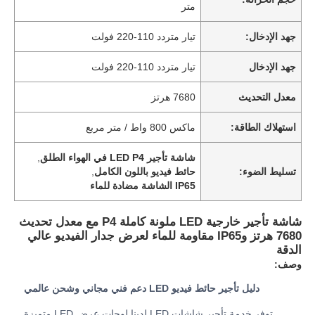
متر
جهد الإدخال:
تيار متردد 110-220 فولت
جهد الإدخال
تيار متردد 110-220 فولت
معدل التحديث
7680 هرتز
استهلاك الطاقة:
ماكس 800 واط / متر مربع
شاشة تأجير LED P4 في الهواء الطلق
,
تسليط الضوء:
حائط فيديو باللون الكامل
,
IP65 الشاشة مضادة للماء
شاشة تأجير خارجية LED ملونة كاملة P4 مع معدل تحديث
المنزل
7680 هرتز وIP65 مقاومة للماء لعرض جدار الفيديو عالي
الدقة
وصف:
منتجات
دليل تأجير حائط فيديو LED دعم فني مجاني وشحن عالمي
فيديوهات
توفر خدمة تأجير شاشات LED لدينا لوحات عرض LED متميزة