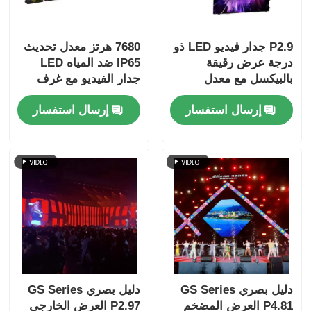
P2.9 جدار فيديو LED ذو
7680 هرتز معدل تحديث
درجة عرض رقيقة
IP65 ضد المياه LED
بالبيكسل مع معدل
جدار الفيديو مع غرف
تحديث عالي 7680 هرتز
الألومنيوم المصبوب
إرسال استفسار
إرسال استفسار
وحماية طاقة وإشارة
الميت للأحداث المهنية
مزدوجة لأحداث المسرح
دليل بصري GS Series
دليل بصري GS Series
P4.81 العرض المضخم
P2.97 العرض الخارجي