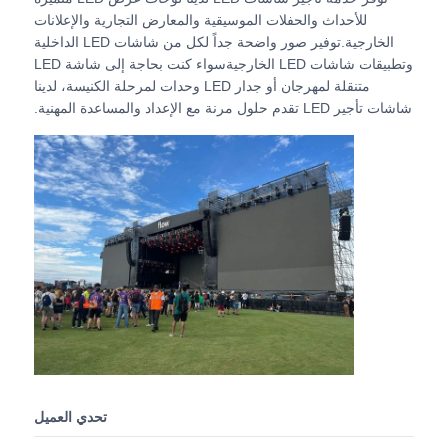
للأحداث والحفلات الموسيقية والمعارض التجارية والإعلانات
الخارجية.توفير صور واضحة جداً لكل من شاشات LED الداخلية
عرض الواقع الافتراضي
وتطبيقات شاشات LED الخارجيةسواء كنت بحاجة إلى شاشة LED
متنقلة لمهرجان أو جدار LED وحدات لمرحلة الكنيسة، لدينا
شاشات تأجير LED تقدم حلول مرنة مع الإعداد والمساعدة المهنية.
معلومات عنا
جولة في المصنع
ضبط الجودة
اتصل بنا
أخبار
تحدي العميل
الحالات