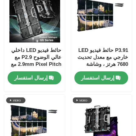
P3.91 حائط فيديو LED
حائط فيديو LED داخلي
خارجي مع معدل تحديث
عالي الوضوح P2.9 مع
7680 هرتز ، وشاشة
2.9mm Pixel Pitch مع
ملونة كاملة ، وحماية
معدل تحديث 3840 هرتز
إرسال استفسار
إرسال استفسار
IP65 للحفلات الموسيقية
و 4500cd / sqm
والأحداث المسرحية
Brightness