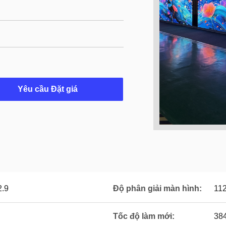
Yêu cầu Đặt giá
2.9
Độ phân giải màn hình:
11
Tốc độ làm mới:
38