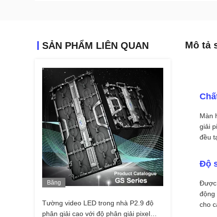
Mô tả 
SẢN PHẨM LIÊN QUAN
Chất
Màn h
giải 
đều t
Độ s
Băng
Được 
Hình
động 
Tường video LED trong nhà P2.9 độ
cho c
phân giải cao với độ phân giải pixel