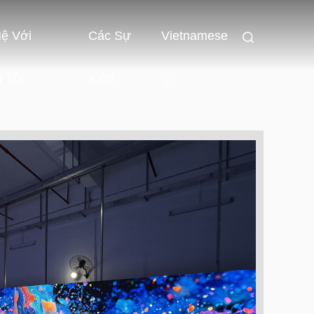
Hệ Với
Các Sự
Vietnamese
 Tôi
Kiện