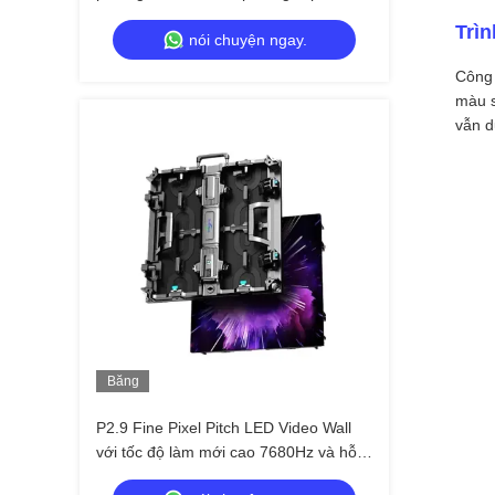
2,9mm Tốc độ làm mới 3840 Hz và độ
Trìn
nói chuyện ngay.
sáng 4500cd/m2
Công 
màu s
vẫn d
Băng
Hình
P2.9 Fine Pixel Pitch LED Video Wall
với tốc độ làm mới cao 7680Hz và hỗ
trợ điện & tín hiệu kép cho các sự kiện