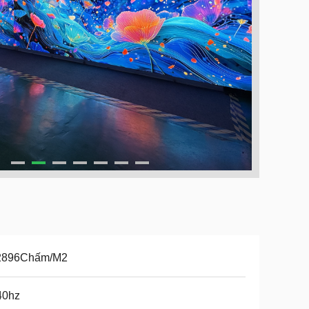
2896Chấm/M2
40hz