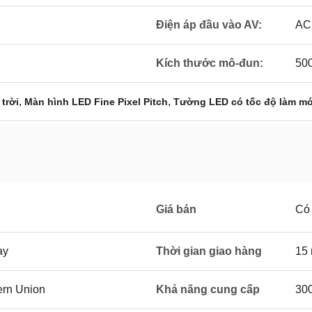
Điện áp đầu vào AV:
AC
Kích thước mô-đun:
50
,
,
trời
Màn hình LED Fine Pixel Pitch
Tường LED có tốc độ làm mớ
Giá bán
Có 
ay
Thời gian giao hàng
15
ern Union
Khả năng cung cấp
300