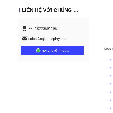
LIÊN HỆ VỚI CHÚNG TÔI
86--18220591195
sales@sqleddisplay.com
Màn h
nói chuyện ngay.