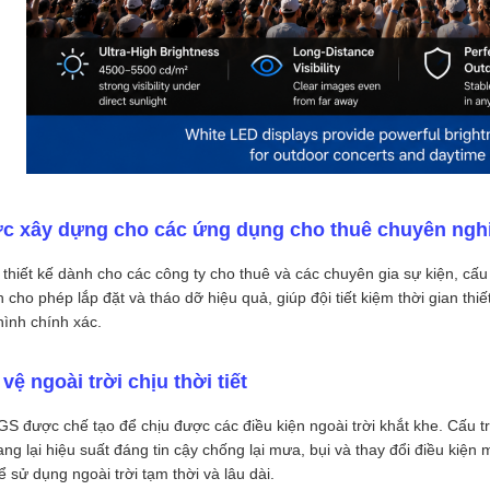
c xây dựng cho các ứng dụng cho thuê chuyên ngh
thiết kế dành cho các công ty cho thuê và các chuyên gia sự kiện, cấu
 cho phép lắp đặt và tháo dỡ hiệu quả, giúp đội tiết kiệm thời gian thi
ình chính xác.
vệ ngoài trời chịu thời tiết
GS được chế tạo để chịu được các điều kiện ngoài trời khắt khe. Cấu trú
ng lại hiệu suất đáng tin cậy chống lại mưa, bụi và thay đổi điều kiện 
ể sử dụng ngoài trời tạm thời và lâu dài.