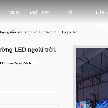
Video
Buổi Trình
Về
Liên 
Diễn VR
Chúng
Chúng
Hướng dẫn hình ảnh P2.9 Bức tường LED ngoài trời.
Tôi
ờng LED ngoài trời.
ED Fine Pixel Pitch