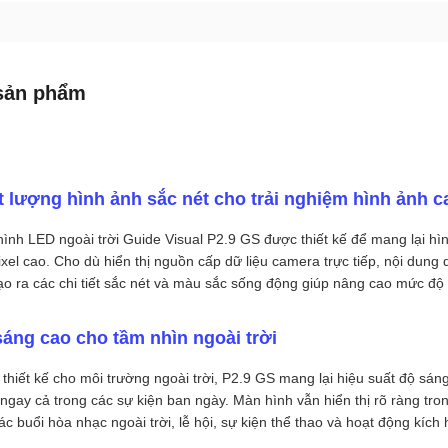
sản phẩm
 lượng hình ảnh sắc nét cho trải nghiệm hình ảnh c
ình LED ngoài trời Guide Visual P2.9 GS được thiết kế để mang lại hì
pixel cao. Cho dù hiển thị nguồn cấp dữ liệu camera trực tiếp, nội du
ạo ra các chi tiết sắc nét và màu sắc sống động giúp nâng cao mức độ t
áng cao cho tầm nhìn ngoài trời
thiết kế cho môi trường ngoài trời, P2.9 GS mang lại hiệu suất độ sán
ngay cả trong các sự kiện ban ngày. Màn hình vẫn hiển thị rõ ràng tr
ác buổi hòa nhạc ngoài trời, lễ hội, sự kiện thể thao và hoạt động kích