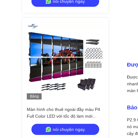
nói chuyện ngay.
sân khấu
Đượ
Được 
nhanh
màn h
Băng
Hình
Bảo 
Màn hình cho thuê ngoài đầy màu P4
Full Color LED với tốc độ làm mới
P2.9 
7680Hz và chống nước IP65 cho màn
nó ma
nói chuyện ngay.
hình tường video HD
cậy đ