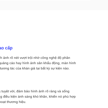
ao cấp
nh ảnh rõ nét vượt trội nhờ công nghệ độ phân
ng quảng cáo hay hình ảnh sân khấu động, màn hình
ương tác của khán giả tại bất kỳ sự kiện nào.
g tuyệt vời, đảm bảo hình ảnh rõ ràng và sống
ong điều kiện ánh sáng khó khăn, khiến nó phù hợp
 hoạt thương hiệu.