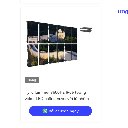
Ứng
Băng
Hình
Tỷ lệ làm mới 7680Hz IP65 tường
video LED chống nước với tủ nhôm
đúc đúp cho các sự kiện chuyên
nói chuyện ngay.
nghiệp