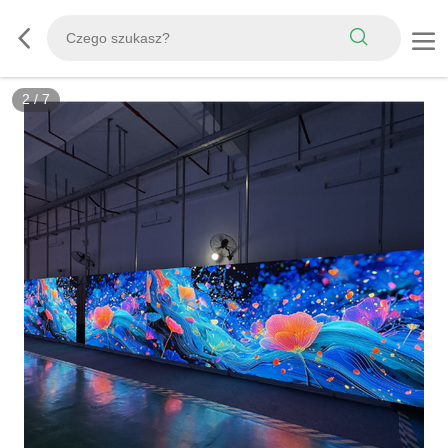
2
/
7