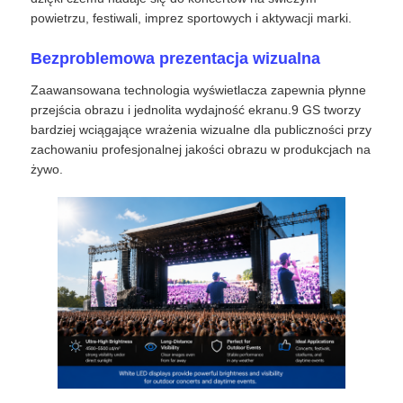
powietrzu, festiwali, imprez sportowych i aktywacji marki.
Pokaz VR
Bezproblemowa prezentacja wizualna
Zaawansowana technologia wyświetlacza zapewnia płynne
O nas
przejścia obrazu i jednolita wydajność ekranu.9 GS tworzy
bardziej wciągające wrażenia wizualne dla publiczności przy
zachowaniu profesjonalnej jakości obrazu w produkcjach na
Wycieczka po fabryce
żywo.
Kontrola jakości
Skontaktuj się z nami
Nowości
Sprawy