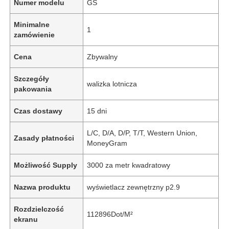
Numer modelu
GS
Minimalne
1
zamówienie
Cena
Zbywalny
Szczegóły
walizka lotnicza
pakowania
Czas dostawy
15 dni
L/C, D/A, D/P, T/T, Western Union,
Zasady płatności
MoneyGram
Możliwość Supply
3000 za metr kwadratowy
Nazwa produktu
wyświetlacz zewnętrzny p2.9
Rozdzielczość
112896Dot/M²
ekranu