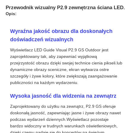
Przewodnik wizualny P2.9 zewnętrzna ściana LED.
Opis:
Wyraźna jakość obrazu dla doskonałych
doświadczeń wizualnych
Wyświetlacz LED Guide Visual P2.9 GS Outdoor jest
zaprojektowany tak, aby zapewniać wyjątkową
przejrzystość obrazu dzięki swojej technice cienia pikseli.lub
dynamiczne obrazy sceniczne, ekran wytwarza ostre
szczegóły i żywe kolory, które zwiększają zaangażowanie
publiczności na każdym wydarzeniu.
Do domu
Wysoka jasność dla widzenia na zewnątrz
Zaprojektowany do użytku na zewnątrz, P2.9 GS oferuje
Produkty
doskonałą jasność, zapewniając jasne i żywe obrazy nawet
podczas wydarzeń dziennych.Wyświetlacz pozostaje
bardzo widoczny w trudnych warunkach oświetleniowych,
Filmy
dzięki czemu nadaje się do koncertów na świeżym