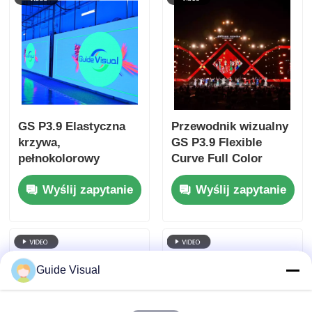
GS P3.9 Elastyczna
Przewodnik wizualny
krzywa,
GS P3.9 Flexible
pełnokolorowy
Curve Full Color
zewnętrzny
Outdoor LED Display
Wyślij zapytanie
Wyślij zapytanie
wyświetlacz LED
Screen Ocena IP65
Stopień ochrony IP65
Jasność
Guide Visual