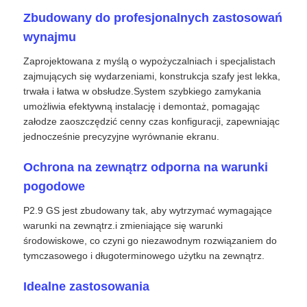
Zbudowany do profesjonalnych zastosowań
Poproś o wycenę
wynajmu
Zaprojektowana z myślą o wypożyczalniach i specjalistach
zajmujących się wydarzeniami, konstrukcja szafy jest lekka,
Wyświetlacz LED do ściany wideo
trwała i łatwa w obsłudze.System szybkiego zamykania
umożliwia efektywną instalację i demontaż, pomagając
załodze zaoszczędzić cenny czas konfiguracji, zapewniając
Ekran wyświetlacza LED
jednocześnie precyzyjne wyrównanie ekranu.
ekran LED na koncerty
Ochrona na zewnątrz odporna na warunki
pogodowe
Wynajem ekranów LED
P2.9 GS jest zbudowany tak, aby wytrzymać wymagające
warunki na zewnątrz.i zmieniające się warunki
środowiskowe, co czyni go niezawodnym rozwiązaniem do
Ściana wideo LED Cob
tymczasowego i długoterminowego użytku na zewnątrz.
Idealne zastosowania
Przezroczysty wyświetlacz LED