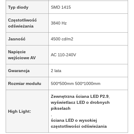
Typ diody
SMD 1415
Częstotliwość
3840 Hz
odświeżania
Jasność
4500 cd/m2
Napięcie
AC 110-240V
wejściowe AV
Gwarancja
2 lata
Rozmiar modułu
500*500mm 500*1000mm
Zewnętrzna ściana LED P2.9
,
wyświetlacz LED o drobnych
pikselach
High Light:
,
ściana LED o wysokiej
częstotliwości odświeżania